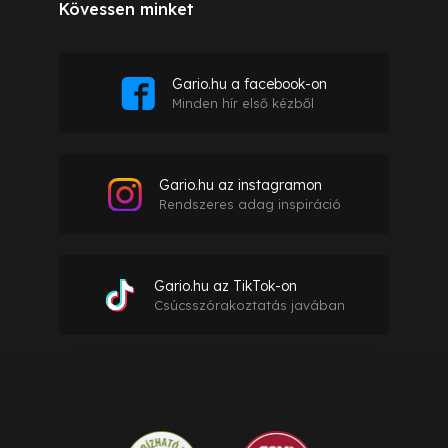
Kövessen minket
Gario.hu a facebook-on
Minden hír első kézből
Gario.hu az instagramon
Rendszeres adag inspiráció
Gario.hu az TikTok-on
Csúcsszórakoztatás javában