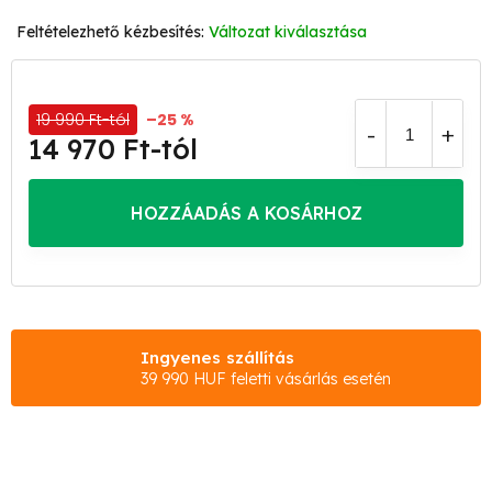
Változat kiválasztása
19 990 Ft-tól
–25 %
14 970 Ft
-tól
Egységár:
HOZZÁADÁS A KOSÁRHOZ
Ingyenes szállítás
39 990 HUF feletti vásárlás esetén