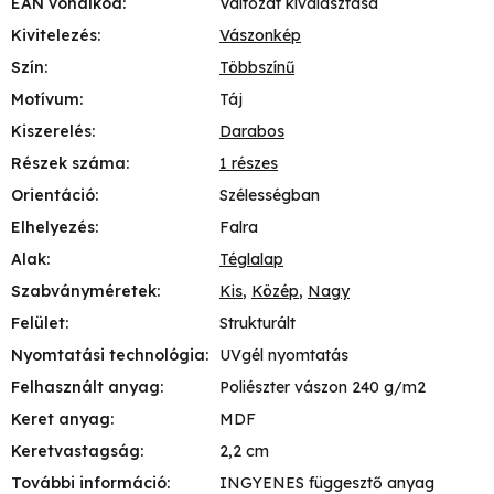
EAN vonalkód
:
Változat kiválasztása
Kivitelezés
:
Vászonkép
Szín
:
Többszínű
Motívum
:
Táj
Kiszerelés
:
Darabos
Részek száma
:
1 részes
Orientáció
:
Szélességban
Elhelyezés
:
Falra
Alak
:
Téglalap
Szabványméretek
:
Kis
,
Közép
,
Nagy
Felület
:
Strukturált
Nyomtatási technológia
:
UVgél nyomtatás
Felhasznált anyag
:
Poliészter vászon 240 g/m2
Keret anyag
:
MDF
Keretvastagság
:
2,2 cm
További információ
:
INGYENES függesztő anyag