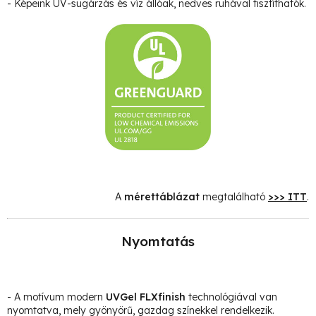
- Képeink UV-sugárzás és víz állóak, nedves ruhával tisztíthatók.
A
mérettáblázat
megtalálható
>>> ITT
.
Nyomtatás
- A motívum modern
UVGel FLXfinish
technológiával van
nyomtatva, mely gyönyörű, gazdag színekkel rendelkezik.