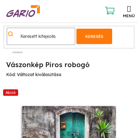
Ugrás
a
fő
KOSÁR
tartalomhoz
KERESÉS
Képek
Vászonkép Piros robogó
Kód:
Változat kiválasztása
Akció