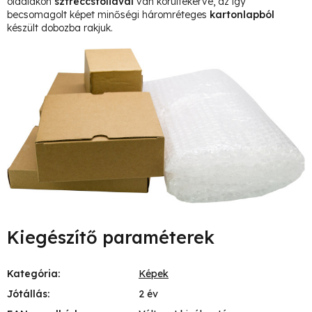
oldalakon
sztreccsfóliával
van körültekerve, az így
becsomagolt képet minőségi háromréteges
kartonlapból
készült dobozba rakjuk.
Kiegészítő paraméterek
Kategória
:
Képek
Jótállás
:
2 év