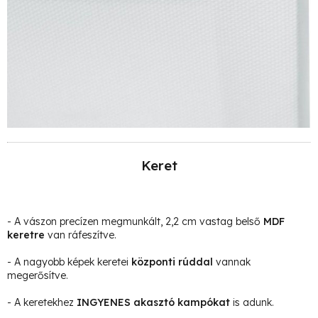
Keret
- A vászon precízen megmunkált, 2,2 cm vastag belső
MDF
keretre
van ráfeszítve.
- A nagyobb képek keretei
központi rúddal
vannak
megerősítve.
- A keretekhez
INGYENES akasztó kampókat
is adunk.