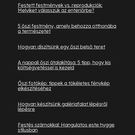
Festett festmények vs. reprodukciók:
Melyiket válasszuk az enteriőrbe?
5 őszi festmény, amely behozza otthonába
a természetet
Hogyan díszítsünk egy őszi belső teret
A nappali őszi átalakítása: 5 tipp, hogy kis
költségvetéssel is kezeld
Őszi fotókép: tippek a tökéletes fénykép
elkészítéséhez
Hogyan készítsünk galériafalat lépésről
lépésre
Festés számokkal: Hangulatos este hygge
stílusban