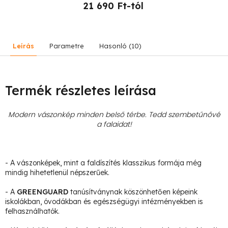
21 690 Ft-tól
Leírás
Parametre
Hasonló (10)
Termék részletes leírása
Modern vászonkép minden belső térbe. Tedd szembetűnővé
a falaidat!
- A vászonképek, mint a faldíszítés klasszikus formája még
mindig hihetetlenül népszerűek.
- A
GREENGUARD
tanúsítványnak köszönhetően képeink
iskolákban, óvodákban és egészségügyi intézményekben is
felhasználhatók.