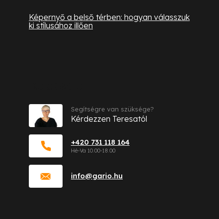
Képernyő a belső térben: hogyan válasszuk
ki stílusához illően
Kapcsolat
Segítségre van szüksége?
Kérdezzen Teresatól
+420 731 118 164
info
@
gario.hu