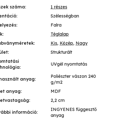
szek száma
:
1 részes
entáció
:
Szélességban
elyezés
:
Falra
k
:
Téglalap
abványméretek
:
Kis
,
Közép
,
Nagy
ület
:
Strukturált
omtatási
UVgél nyomtatás
hnológia
:
Poliészter vászon 240
használt anyag
:
g/m2
ret anyag
:
MDF
retvastagság
:
2,2 cm
INGYENES függesztő
ábbi információ
:
anyag