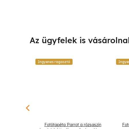
Ingyenes ragasztó
Ingye
zetes madár
Fotótapéta Parrot a rózsaszín
Fot