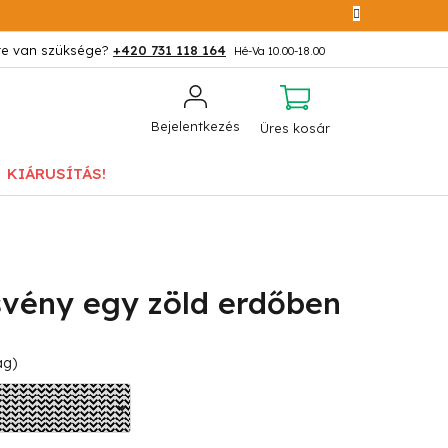
+420 731 118 164
KOSÁR
Bejelentkezés
Üres kosár
KIÁRUSÍTÁS!
vény egy zöld erdőben
ág)