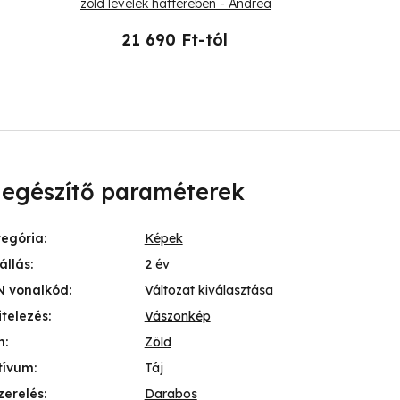
zöld levelek hátterében - Andrea
minta 
Haase
21 690 Ft-tól
17 
iegészítő paraméterek
tegória
:
Képek
állás
:
2 év
N vonalkód
:
Változat kiválasztása
itelezés
:
Vászonkép
n
:
Zöld
tívum
:
Táj
zerelés
:
Darabos