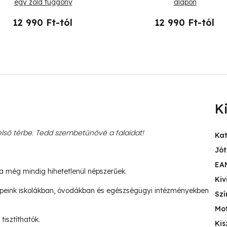
egy zöld függöny
alapon
12 990 Ft-tól
12 990 Ft-tól
K
ső térbe. Tedd szembetűnővé a falaidat!
Ka
Jót
EA
ja még mindig hihetetlenül népszerűek.
Kiv
peink iskolákban, óvodákban és egészségügyi intézményekben
Szí
Mo
tisztíthatók.
Kis