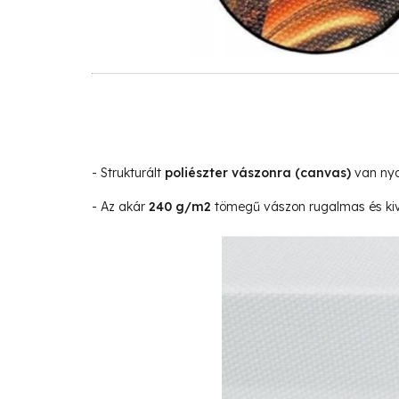
- Strukturált
poliészter vászonra
(canvas)
van nyo
- Az akár
240 g/m2
tömegű vászon rugalmas és kivá