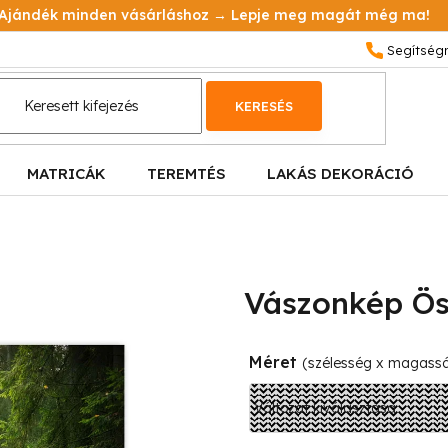
Ajándék minden vásárláshoz → Lepje meg magát még ma!
KERESÉS
MATRICÁK
TEREMTÉS
LAKÁS DEKORÁCIÓ
Vászonkép Ös
Méret
(szélesség x magass