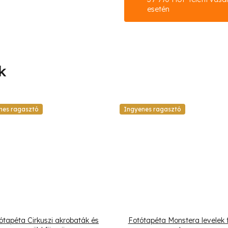
esetén
nes ragasztó
Ingyenes ragasztó
ótapéta Cirkuszi akrobaták és
Fotótapéta Monstera levelek 