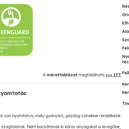
Ré
Ori
Elh
Ala
Sz
Fel
Ny
tec
Fel
A
mérettáblázat
megtalálható
>>> ITT
.
Ke
yomtatás
Ke
Tov
l van nyomtatva, mely gyönyörű, gazdag színekkel rendelkezik.
és szagtalanok. Nem bocsátanak ki káros anyagokat a levegőbe,