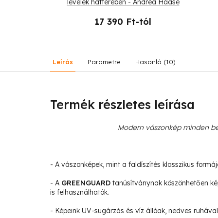
a levelek -
levelek hátterében - Andrea Haase
ase
-tól
17 390 Ft-tól
Leírás
Parametre
Hasonló (10)
Termék részletes leírása
Modern vászonkép minden bel
- A vászonképek, mint a faldíszítés klasszikus formá
- A
GREENGUARD
tanúsítványnak köszönhetően ké
is felhasználhatók.
- Képeink UV-sugárzás és víz állóak, nedves ruhával 