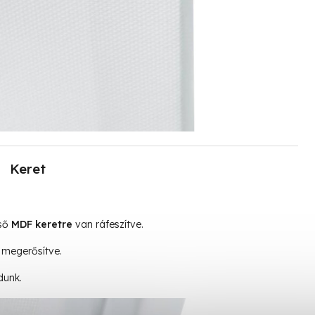
Keret
lső
MDF keretre
van ráfeszítve.
megerősítve.
dunk.