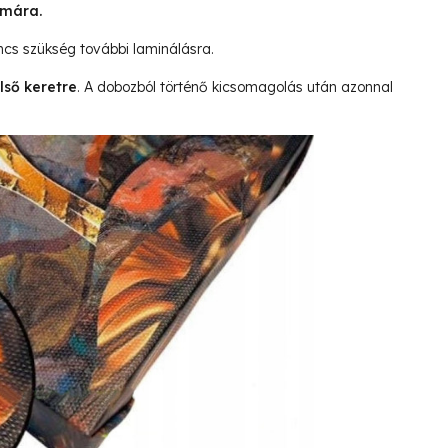
ámára.
ncs szükség további laminálásra.
lső keretre
. A dobozból történő kicsomagolás után azonnal