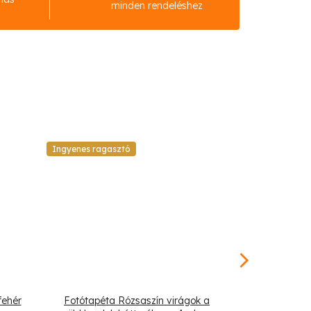
minden rendeléshez
Ingyenes ragasztó
Ingyenes raga
fehér
Fotótapéta Rózsaszín virágok a
Fotótapéta R