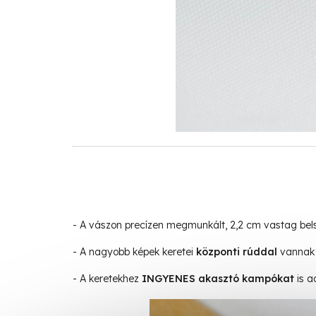
- A vászon precízen megmunkált, 2,2 cm vastag be
- A nagyobb képek keretei
központi rúddal
vannak 
- A keretekhez
INGYENES akasztó kampókat
is a