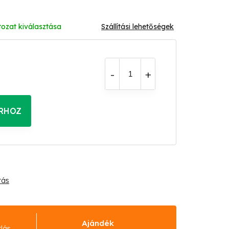
tozat kiválasztása
Szállítási lehetőségek
RHOZ
tás
Ajándék
rlás