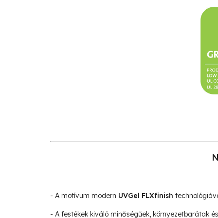
N
- A motívum modern
UVGel FLXfinish
technológiáva
- A festékek kiváló minőségűek, környezetbarátak 