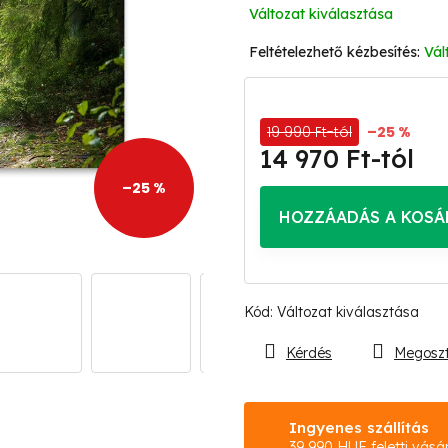
Változat kiválasztása
Vál
19 990 Ft-tól
–25 %
14 970 Ft
-tól
Egységár:
–25 %
HOZZÁADÁS A KOSÁ
Kód:
Változat kiválasztása
Kérdés
Megosz
Ingyenes szállítás
39 990 HUF feletti vásá