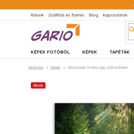
Ugrás
a
fő
Rólunk
Szállítás és fizetés
Blog
Kapcsolatok
tartalomhoz
KÉPEK FOTÓBÓL
KÉPEK
TAPÉTÁK
Kezdőlap
Képek
Vászonkép Ösvény egy zöld erdőben
Akció