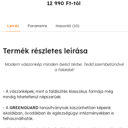
12 990 Ft-tól
Leírás
Parametre
Hasonló (10)
Termék részletes leírása
Modern vászonkép minden belső térbe. Tedd szembetűnővé
a falaidat!
- A vászonképek, mint a faldíszítés klasszikus formája még
mindig hihetetlenül népszerűek.
- A
GREENGUARD
tanúsítványnak köszönhetően képeink
iskolákban, óvodákban és egészségügyi intézményekben is
felhasználhatók.