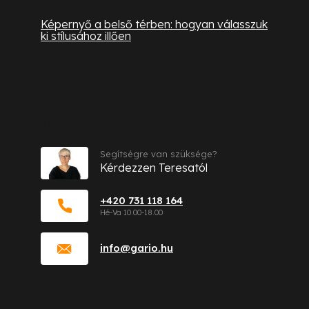
Képernyő a belső térben: hogyan válasszuk
ki stílusához illően
Kapcsolat
Segítségre van szüksége?
Kérdezzen Teresatól
+420 731 118 164
info
@
gario.hu