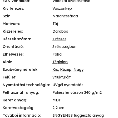
EAN vonalkód
:
Változat kiválasztása
Kivitelezés
:
Vászonkép
Szín
:
Narancssárga
Motívum
:
Táj
Kiszerelés
:
Darabos
Részek száma
:
1 részes
Orientáció
:
Szélességban
Elhelyezés
:
Falra
Alak
:
Téglalap
Szabványméretek
:
Kis
,
Közép
,
Nagy
Felület
:
Strukturált
Nyomtatási technológia
:
UVgél nyomtatás
Felhasznált anyag
:
Poliészter vászon 240 g/m2
Keret anyag
:
MDF
Keretvastagság
:
2,2 cm
További információ
:
INGYENES függesztő anyag