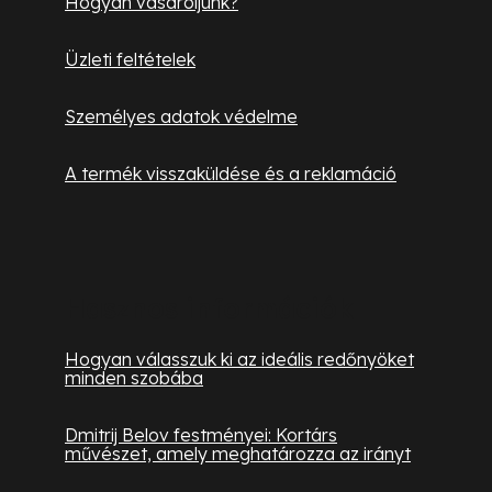
Hogyan vásároljunk?
Üzleti feltételek
Személyes adatok védelme
A termék visszaküldése és a reklamáció
Hasznos információk
Hogyan válasszuk ki az ideális redőnyöket
minden szobába
Dmitrij Belov festményei: Kortárs
művészet, amely meghatározza az irányt