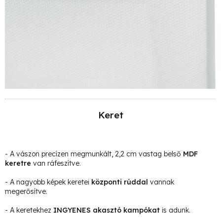
Keret
- A vászon precízen megmunkált, 2,2 cm vastag belső
MDF
keretre
van ráfeszítve.
- A nagyobb képek keretei
központi rúddal
vannak
megerősítve.
- A keretekhez
INGYENES akasztó kampókat
is adunk.