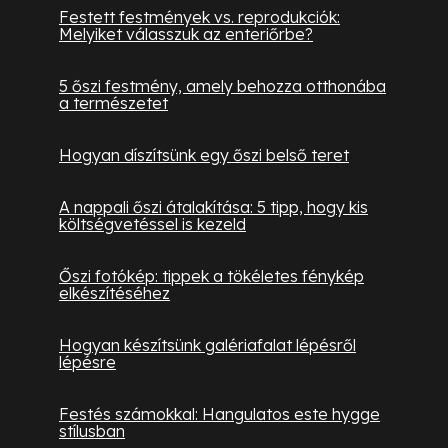
Festett festmények vs. reprodukciók:
Melyiket válasszuk az enteriőrbe?
5 őszi festmény, amely behozza otthonába
a természetet
Hogyan díszítsünk egy őszi belső teret
A nappali őszi átalakítása: 5 tipp, hogy kis
költségvetéssel is kezeld
Őszi fotókép: tippek a tökéletes fénykép
elkészítéséhez
Hogyan készítsünk galériafalat lépésről
lépésre
Festés számokkal: Hangulatos este hygge
stílusban