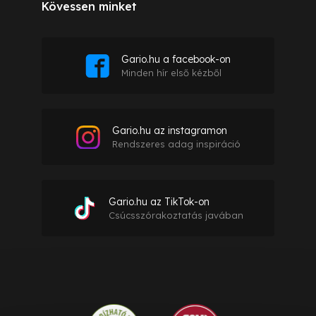
Kövessen minket
Gario.hu a facebook-on
Minden hír első kézből
Gario.hu az instagramon
Rendszeres adag inspiráció
Gario.hu az TikTok-on
Csúcsszórakoztatás javában