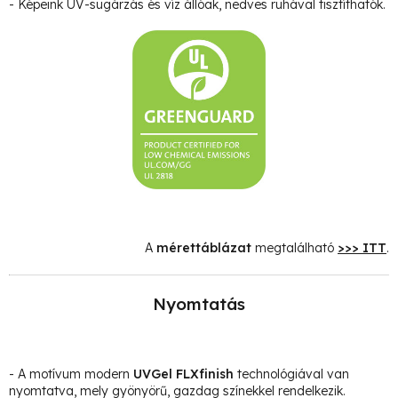
- Képeink UV-sugárzás és víz állóak, nedves ruhával tisztíthatók.
A
mérettáblázat
megtalálható
>>> ITT
.
Nyomtatás
- A motívum modern
UVGel FLXfinish
technológiával van
nyomtatva, mely gyönyörű, gazdag színekkel rendelkezik.