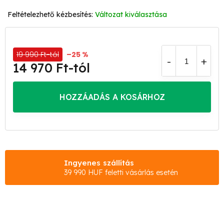
Változat kiválasztása
19 990 Ft-tól
–25 %
14 970 Ft
-tól
Egységár:
HOZZÁADÁS A KOSÁRHOZ
Ingyenes szállítás
39 990 HUF feletti vásárlás esetén