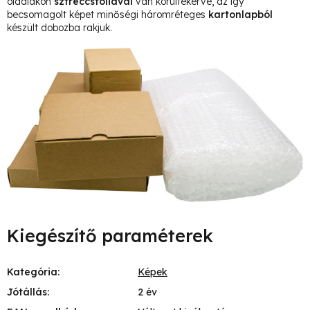
oldalakon
sztreccsfóliával
van körültekerve, az így
becsomagolt képet minőségi háromréteges
kartonlapból
készült dobozba rakjuk.
Kiegészítő paraméterek
Kategória
:
Képek
Jótállás
:
2 év