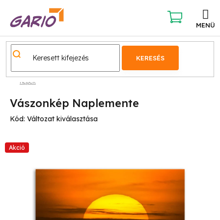
Ugrás
a
fő
KOSÁR
tartalomhoz
KERESÉS
Képek
Vászonkép Naplemente
Kód:
Változat kiválasztása
Akció