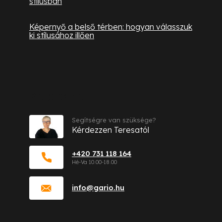
stílusban
Képernyő a belső térben: hogyan válasszuk
ki stílusához illően
Kapcsolat
Segítségre van szüksége?
Kérdezzen Teresatól
+420 731 118 164
info
@
gario.hu