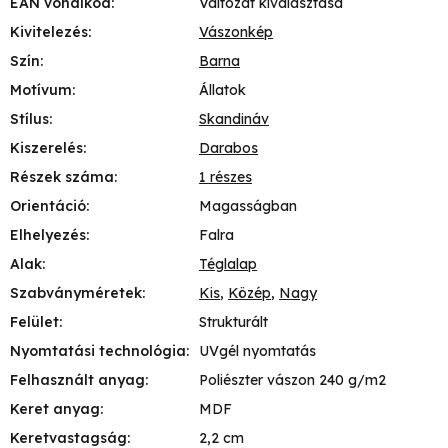
EAN vonalkód
:
Változat kiválasztása
Kivitelezés
:
Vászonkép
Szín
:
Barna
Motívum
:
Állatok
Stílus
:
Skandináv
Kiszerelés
:
Darabos
Részek száma
:
1 részes
Orientáció
:
Magasságban
Elhelyezés
:
Falra
Alak
:
Téglalap
Szabványméretek
:
Kis
,
Közép
,
Nagy
Felület
:
Strukturált
Nyomtatási technológia
:
UVgél nyomtatás
Felhasznált anyag
:
Poliészter vászon 240 g/m2
Keret anyag
:
MDF
Keretvastagság
:
2,2 cm