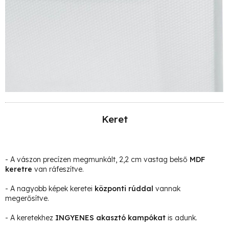
Keret
- A vászon precízen megmunkált, 2,2 cm vastag belső
MDF
keretre
van ráfeszítve.
- A nagyobb képek keretei
központi rúddal
vannak
megerősítve.
- A keretekhez
INGYENES akasztó kampókat
is adunk.