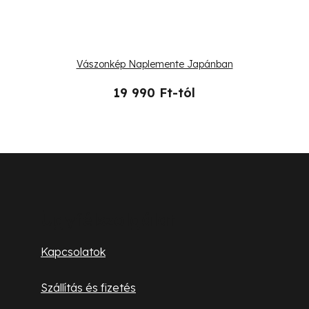
Vászonkép Naplemente Japánban
19 990 Ft-tól
L
á
b
Ügyfélszolgálat
l
Kapcsolatok
é
Szállítás és fizetés
c