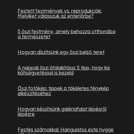
Festett festmények vs. reprodukciók:
Melyiket válasszuk az enteriőrbe?
5 őszi festmény, amely behozza otthonába
a természetet
Hogyan díszítsünk egy őszi belső teret
A nappali őszi átalakítása: 5 tipp, hogy kis
költségvetéssel is kezeld
Őszi fotókép: tippek a tökéletes fénykép
elkészítéséhez
Hogyan készítsünk galériafalat lépésről
lépésre
Festés számokkal: Hangulatos este hygge