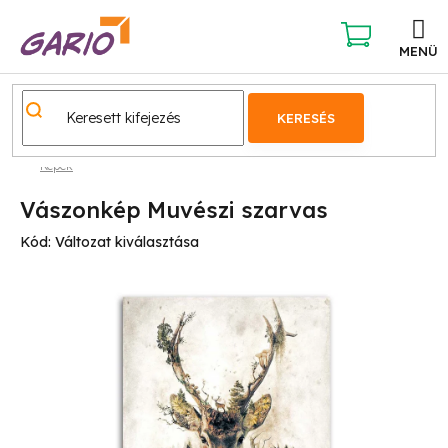
Ugrás
a
fő
KOSÁR
tartalomhoz
KERESÉS
Képek
Vászonkép Muvészi szarvas
Kód:
Változat kiválasztása