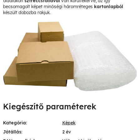
oldalakon
sztreccsfóliával
van körültekerve, az így
becsomagolt képet minőségi háromréteges
kartonlapból
készült dobozba rakjuk.
Kiegészítő paraméterek
Kategória
:
Képek
Jótállás
:
2 év