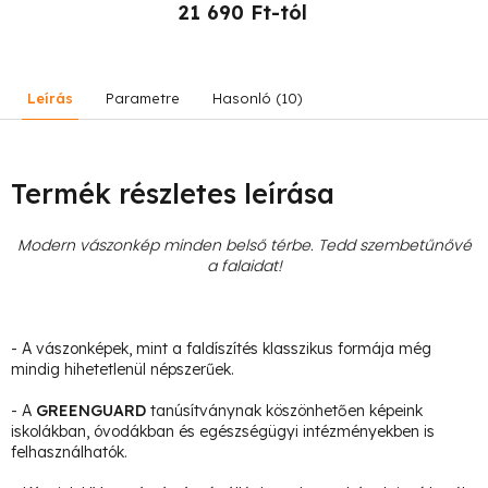
21 690 Ft-tól
Leírás
Parametre
Hasonló (10)
Termék részletes leírása
Modern vászonkép minden belső térbe. Tedd szembetűnővé
a falaidat!
- A vászonképek, mint a faldíszítés klasszikus formája még
mindig hihetetlenül népszerűek.
- A
GREENGUARD
tanúsítványnak köszönhetően képeink
iskolákban, óvodákban és egészségügyi intézményekben is
felhasználhatók.