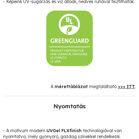
- Képeink UV-sugárzás és víz állóak, nedves ruhával tisztíthatók.
A
mérettáblázat
megtalálható
>>> ITT
.
Nyomtatás
- A motívum modern
UVGel FLXfinish
technológiával van
nyomtatva, mely gyönyörű, gazdag színekkel rendelkezik.