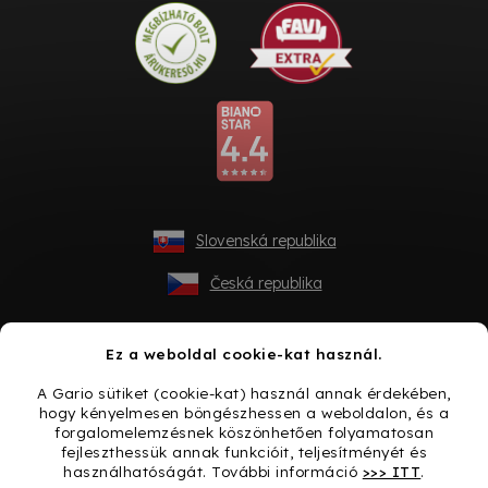
Slovenská republika
Česká republika
Ez a weboldal cookie-kat használ.
A Gario sütiket (cookie-kat) használ annak érdekében,
hogy kényelmesen böngészhessen a weboldalon, és a
forgalomelemzésnek köszönhetően folyamatosan
fejleszthessük annak funkcióit, teljesítményét és
használhatóságát. További információ
>>> ITT
.