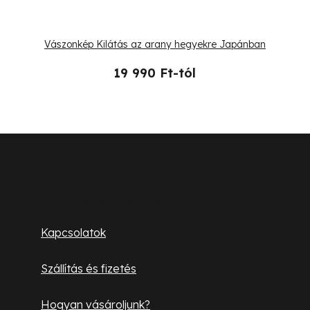
Vászonkép Kilátás az arany hegyekre Japánban
19 990 Ft-tól
L
á
b
Ügyfélszolgálat
l
Kapcsolatok
é
Szállítás és fizetés
c
Hogyan vásároljunk?