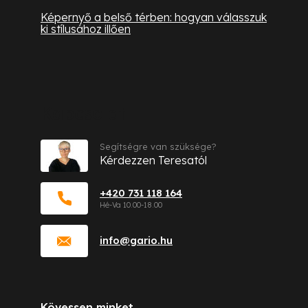
Képernyő a belső térben: hogyan válasszuk
ki stílusához illően
Kapcsolat
Segítségre van szüksége?
Kérdezzen Teresatól
+420 731 118 164
info
@
gario.hu
Kövessen minket