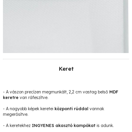
Keret
- A vászon precízen megmunkált, 2,2 cm vastag belső
MDF
keretre
van ráfeszítve.
- A nagyobb képek keretei
központi rúddal
vannak
megerősítve.
- A keretekhez
INGYENES akasztó kampókat
is adunk.