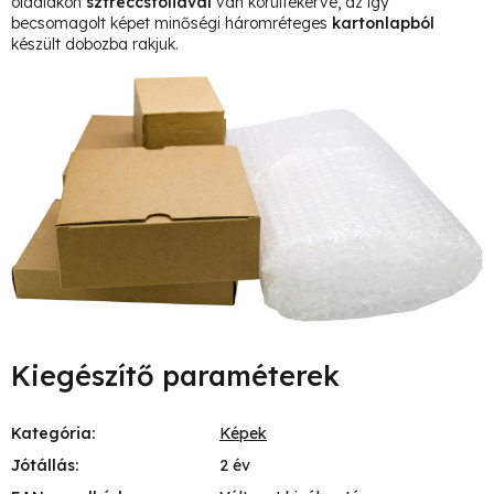
oldalakon
sztreccsfóliával
van körültekerve, az így
becsomagolt képet minőségi háromréteges
kartonlapból
készült dobozba rakjuk.
Kiegészítő paraméterek
Kategória
:
Képek
Jótállás
:
2 év