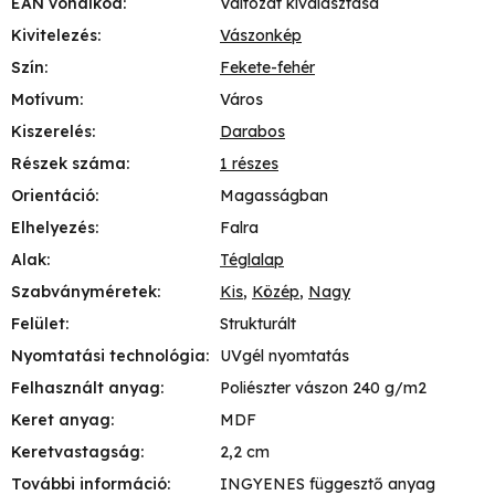
EAN vonalkód
:
Változat kiválasztása
Kivitelezés
:
Vászonkép
Szín
:
Fekete-fehér
Motívum
:
Város
Kiszerelés
:
Darabos
Részek száma
:
1 részes
Orientáció
:
Magasságban
Elhelyezés
:
Falra
Alak
:
Téglalap
Szabványméretek
:
Kis
,
Közép
,
Nagy
Felület
:
Strukturált
Nyomtatási technológia
:
UVgél nyomtatás
Felhasznált anyag
:
Poliészter vászon 240 g/m2
Keret anyag
:
MDF
Keretvastagság
:
2,2 cm
További információ
:
INGYENES függesztő anyag