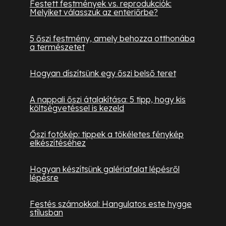
Festett festmények vs. reprodukciók:
Melyiket válasszuk az enteriőrbe?
5 őszi festmény, amely behozza otthonába
a természetet
Hogyan díszítsünk egy őszi belső teret
A nappali őszi átalakítása: 5 tipp, hogy kis
költségvetéssel is kezeld
Őszi fotókép: tippek a tökéletes fénykép
elkészítéséhez
Hogyan készítsünk galériafalat lépésről
lépésre
Festés számokkal: Hangulatos este hygge
stílusban