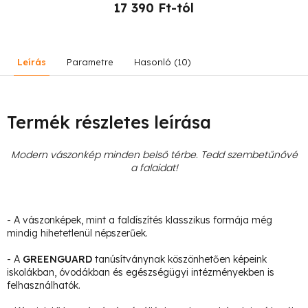
17 390 Ft-tól
Leírás
Parametre
Hasonló (10)
Termék részletes leírása
Modern vászonkép minden belső térbe. Tedd szembetűnővé
a falaidat!
- A vászonképek, mint a faldíszítés klasszikus formája még
mindig hihetetlenül népszerűek.
- A
GREENGUARD
tanúsítványnak köszönhetően képeink
iskolákban, óvodákban és egészségügyi intézményekben is
felhasználhatók.