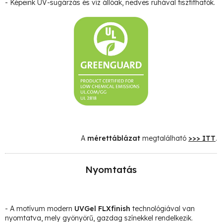
- Képeink UV-sugárzás és víz állóak, nedves ruhával tisztíthatók.
A
mérettáblázat
megtalálható
>>> ITT
.
Nyomtatás
- A motívum modern
UVGel FLXfinish
technológiával van
nyomtatva, mely gyönyörű, gazdag színekkel rendelkezik.