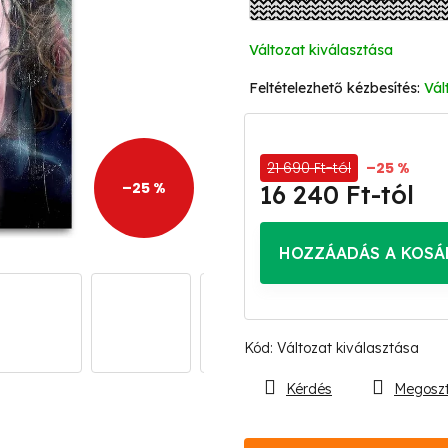
Változat kiválasztása
Vál
21 690 Ft-tól
–25 %
–25 %
16 240 Ft
-tól
Egységár:
HOZZÁADÁS A KOSÁ
Kód:
Változat kiválasztása
Kérdés
Megosz