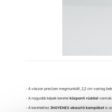
- A vászon precízen megmunkált, 2,2 cm vastag be
- A nagyobb képek keretei
központi rúddal
vannak 
- A keretekhez
INGYENES akasztó kampókat
is a