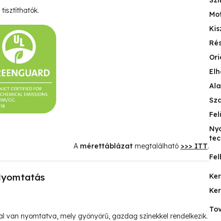
Szí
tisztíthatók.
Mo
Kis
Ré
Ori
Elh
Ala
Sz
Fel
Ny
tec
A
mérettáblázat
megtalálható
>>> ITT
.
Fel
yomtatás
Ke
Ke
Tov
l van nyomtatva, mely gyönyörű, gazdag színekkel rendelkezik.