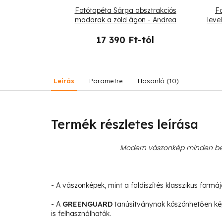
uszok a tónál
Fotótapéta Sárga absztrakciós
Fo
madarak a zöld ágon - Andrea
leve
Haase
-tól
17 390 Ft-tól
Leírás
Parametre
Hasonló (10)
Termék részletes leírása
Modern vászonkép minden bel
- A vászonképek, mint a faldíszítés klasszikus formá
- A
GREENGUARD
tanúsítványnak köszönhetően ké
is felhasználhatók.