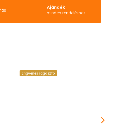
Ajándék
rlás
minden rendeléshez
Ingyenes ragasztó
Ingyenes raga