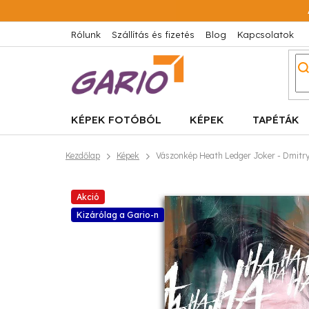
Ugrás
a
fő
Rólunk
Szállítás és fizetés
Blog
Kapcsolatok
tartalomhoz
KÉPEK FOTÓBÓL
KÉPEK
TAPÉTÁK
Kezdőlap
Képek
Vászonkép Heath Ledger Joker - Dmitry
Akció
Kizárólag a Gario-n