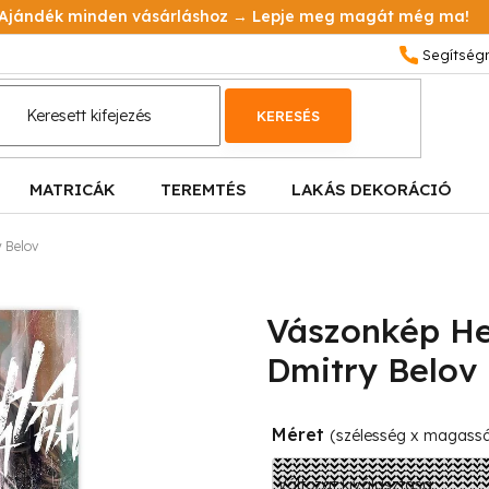
Ajándék minden vásárláshoz → Lepje meg magát még ma!
KERESÉS
MATRICÁK
TEREMTÉS
LAKÁS DEKORÁCIÓ
 Belov
Vászonkép He
Dmitry Belov
Méret
(szélesség x magass