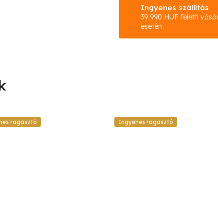
Ingyenes szállítás
39 990 HUF feletti vásá
esetén
nes ragasztó
Ingyenes ragasztó