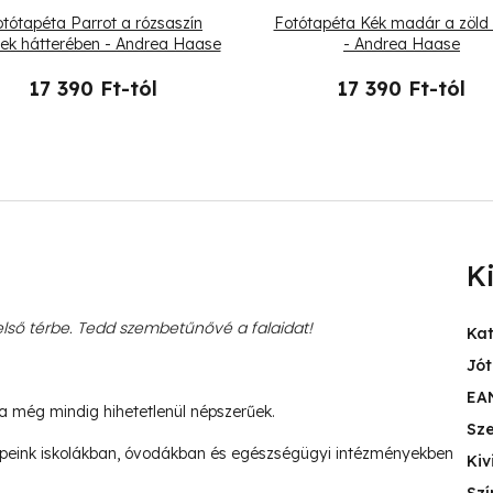
tótapéta Parrot a rózsaszín
Fotótapéta Kék madár a zöld
lek hátterében - Andrea Haase
- Andrea Haase
17 390 Ft-tól
17 390 Ft-tól
K
ső térbe. Tedd szembetűnővé a falaidat!
Ka
Jót
EA
ja még mindig hihetetlenül népszerűek.
Sz
peink iskolákban, óvodákban és egészségügyi intézményekben
Kiv