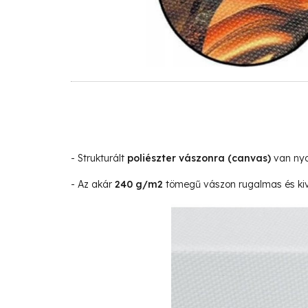
- Strukturált
poliészter vászonra
(canvas)
van nyo
- Az akár
240 g/m2
tömegű vászon rugalmas és kivá