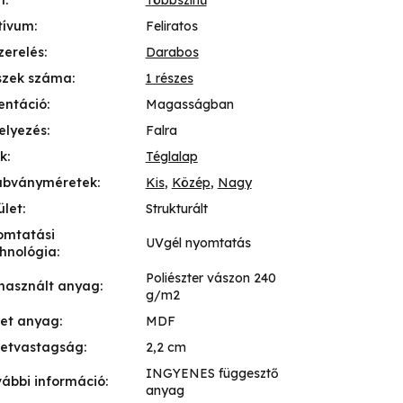
n
:
Többszínű
tívum
:
Feliratos
zerelés
:
Darabos
szek száma
:
1 részes
entáció
:
Magasságban
elyezés
:
Falra
k
:
Téglalap
abványméretek
:
Kis
,
Közép
,
Nagy
ület
:
Strukturált
omtatási
UVgél nyomtatás
hnológia
:
Poliészter vászon 240
használt anyag
:
g/m2
ret anyag
:
MDF
retvastagság
:
2,2 cm
INGYENES függesztő
ábbi információ
:
anyag