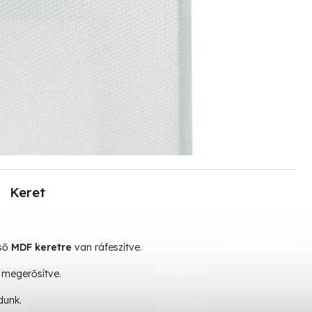
Keret
lső
MDF keretre
van ráfeszítve.
megerősítve.
dunk.