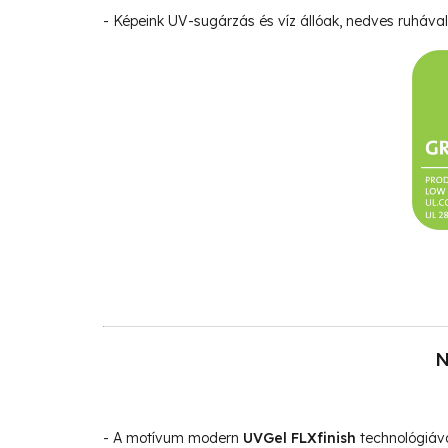
- Képeink UV-sugárzás és víz állóak, nedves ruhával 
N
- A motívum modern
UVGel FLXfinish
technológiáva