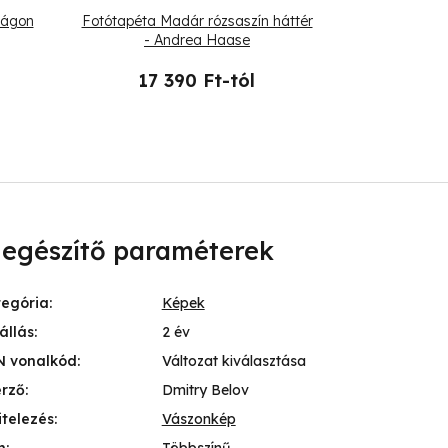
 ágon
Fotótapéta Madár rózsaszín háttér
Fotótapét
- Andrea Haase
vilá
17 390 Ft-tól
12 
iegészítő paraméterek
tegória
:
Képek
állás
:
2 év
N vonalkód
:
Változat kiválasztása
erző
:
Dmitry Belov
itelezés
:
Vászonkép