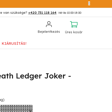
+420 731 118 164
KOSÁR
Bejelentkezés
Üres kosár
KIÁRUSÍTÁS!
ath Ledger Joker -
ág)