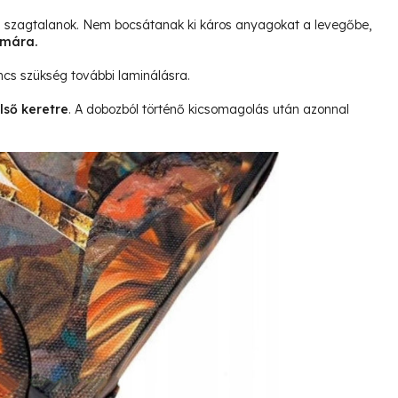
és szagtalanok. Nem bocsátanak ki káros anyagokat a levegőbe,
ámára.
ncs szükség további laminálásra.
lső keretre
. A dobozból történő kicsomagolás után azonnal