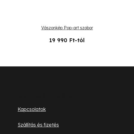
Vászonkép Pop-art szobor
19 990 Ft-tól
L
á
b
Ügyfélszolgálat
l
Kapcsolatok
é
Szállítás és fizetés
c