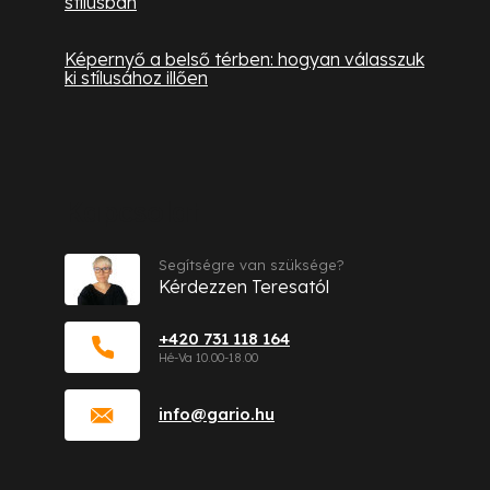
stílusban
Képernyő a belső térben: hogyan válasszuk
ki stílusához illően
Kapcsolat
Segítségre van szüksége?
Kérdezzen Teresatól
+420 731 118 164
info
@
gario.hu