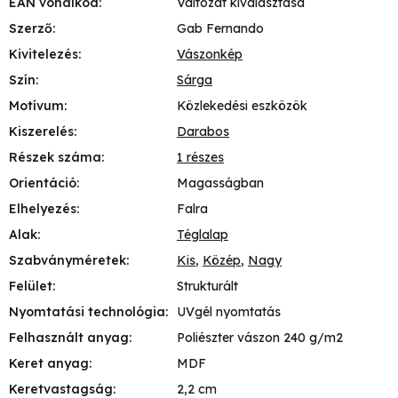
EAN vonalkód
:
Változat kiválasztása
Szerző
:
Gab Fernando
Kivitelezés
:
Vászonkép
Szín
:
Sárga
Motívum
:
Közlekedési eszközök
Kiszerelés
:
Darabos
Részek száma
:
1 részes
Orientáció
:
Magasságban
Elhelyezés
:
Falra
Alak
:
Téglalap
Szabványméretek
:
Kis
,
Közép
,
Nagy
Felület
:
Strukturált
Nyomtatási technológia
:
UVgél nyomtatás
Felhasznált anyag
:
Poliészter vászon 240 g/m2
Keret anyag
:
MDF
Keretvastagság
:
2,2 cm