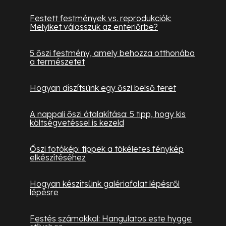
Festett festmények vs. reprodukciók:
Melyiket válasszuk az enteriőrbe?
5 őszi festmény, amely behozza otthonába
a természetet
Hogyan díszítsünk egy őszi belső teret
A nappali őszi átalakítása: 5 tipp, hogy kis
költségvetéssel is kezeld
Őszi fotókép: tippek a tökéletes fénykép
elkészítéséhez
Hogyan készítsünk galériafalat lépésről
lépésre
Festés számokkal: Hangulatos este hygge