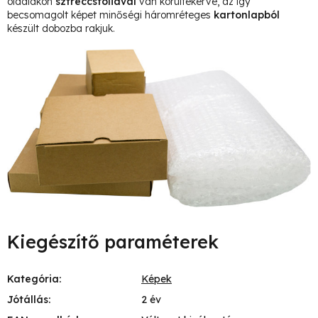
oldalakon
sztreccsfóliával
van körültekerve, az így
becsomagolt képet minőségi háromréteges
kartonlapból
készült dobozba rakjuk.
Kiegészítő paraméterek
Kategória
:
Képek
Jótállás
:
2 év