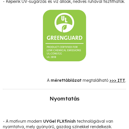
- Képeink UV-sugárzás és víz állóak, nedves ruhával tisztíthatók.
A
mérettáblázat
megtalálható
>>> ITT
.
Nyomtatás
- A motívum modern
UVGel FLXfinish
technológiával van
nyomtatva, mely gyönyörű, gazdag színekkel rendelkezik.