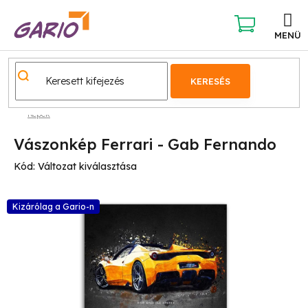
Ugrás
a
fő
KOSÁR
tartalomhoz
KERESÉS
Képek
Vászonkép Ferrari - Gab Fernando
Kód:
Változat kiválasztása
Kizárólag a Gario-n