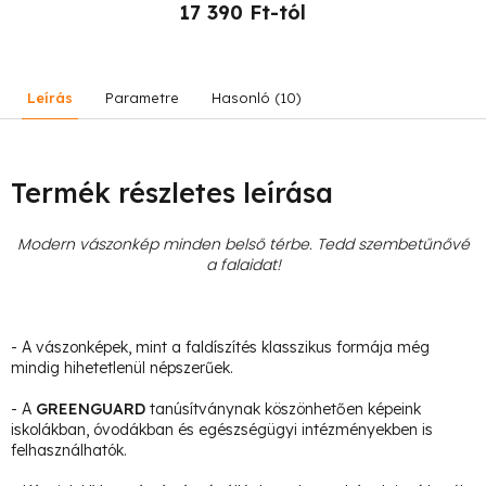
17 390 Ft-tól
Leírás
Parametre
Hasonló (10)
Termék részletes leírása
Modern vászonkép minden belső térbe. Tedd szembetűnővé
a falaidat!
- A vászonképek, mint a faldíszítés klasszikus formája még
mindig hihetetlenül népszerűek.
- A
GREENGUARD
tanúsítványnak köszönhetően képeink
iskolákban, óvodákban és egészségügyi intézményekben is
felhasználhatók.