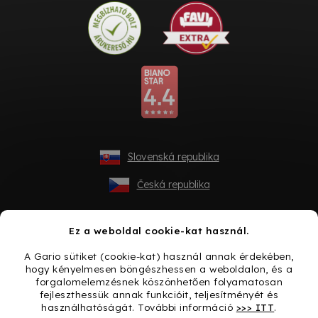
Slovenská republika
Česká republika
Ez a weboldal cookie-kat használ.
A Gario sütiket (cookie-kat) használ annak érdekében,
hogy kényelmesen böngészhessen a weboldalon, és a
forgalomelemzésnek köszönhetően folyamatosan
fejleszthessük annak funkcióit, teljesítményét és
használhatóságát. További információ
>>> ITT
.