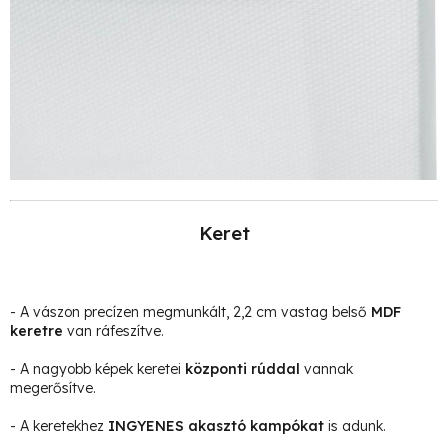
Keret
- A vászon precízen megmunkált, 2,2 cm vastag belső
MDF
keretre
van ráfeszítve.
- A nagyobb képek keretei
központi rúddal
vannak
megerősítve.
- A keretekhez
INGYENES akasztó kampókat
is adunk.