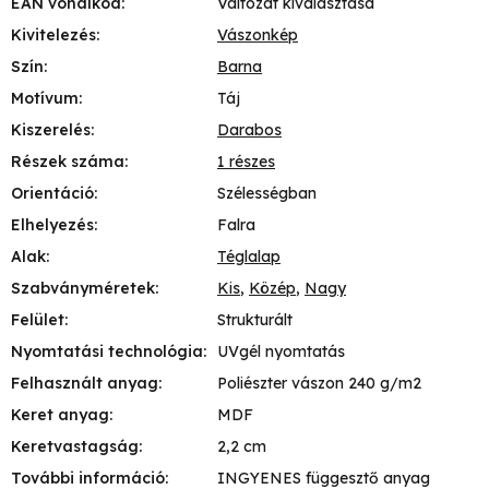
EAN vonalkód
:
Változat kiválasztása
Kivitelezés
:
Vászonkép
Szín
:
Barna
Motívum
:
Táj
Kiszerelés
:
Darabos
Részek száma
:
1 részes
Orientáció
:
Szélességban
Elhelyezés
:
Falra
Alak
:
Téglalap
Szabványméretek
:
Kis
,
Közép
,
Nagy
Felület
:
Strukturált
Nyomtatási technológia
:
UVgél nyomtatás
Felhasznált anyag
:
Poliészter vászon 240 g/m2
Keret anyag
:
MDF
Keretvastagság
:
2,2 cm
További információ
:
INGYENES függesztő anyag