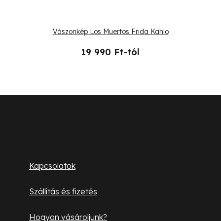
Vászonkép Los Muertos Frida Kahlo
19 990 Ft-tól
L
á
b
Ügyfélszolgálat
l
Kapcsolatok
é
Szállítás és fizetés
c
Hogyan vásároljunk?