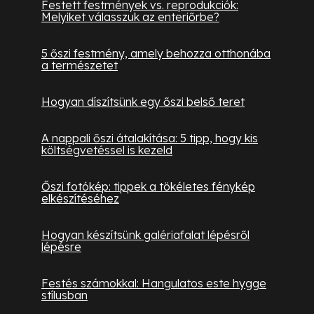
Festett festmények vs. reprodukciók:
Melyiket válasszuk az enteriőrbe?
5 őszi festmény, amely behozza otthonába
a természetet
Hogyan díszítsünk egy őszi belső teret
A nappali őszi átalakítása: 5 tipp, hogy kis
költségvetéssel is kezeld
Őszi fotókép: tippek a tökéletes fénykép
elkészítéséhez
Hogyan készítsünk galériafalat lépésről
lépésre
Festés számokkal: Hangulatos este hygge
stílusban