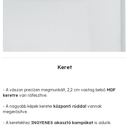
Keret
- A vászon precízen megmunkált, 2,2 cm vastag belső
MDF
keretre
van ráfeszítve.
- A nagyobb képek keretei
központi rúddal
vannak
megerősítve.
- A keretekhez
INGYENES akasztó kampókat
is adunk.