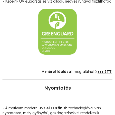
- Képeink UV-sugárzás és víz állóak, nedves ruhával tisztíthatók.
A
mérettáblázat
megtalálható
>>> ITT
.
Nyomtatás
- A motívum modern
UVGel FLXfinish
technológiával van
nyomtatva, mely gyönyörű, gazdag színekkel rendelkezik.