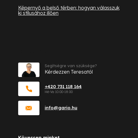
Képernyő a belső térben: hogyan válasszuk
ki stílusához illően
Kapcsolat
Segítségre van szüksége?
Kérdezzen Teresatól
+420 731 118 164
info
@
gario.hu
Kövessen minket