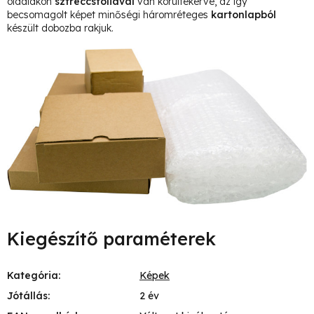
oldalakon
sztreccsfóliával
van körültekerve, az így
becsomagolt képet minőségi háromréteges
kartonlapból
készült dobozba rakjuk.
Kiegészítő paraméterek
Kategória
:
Képek
Jótállás
:
2 év