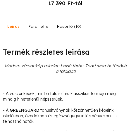
17 390 Ft-tól
Leírás
Parametre
Hasonló (10)
Termék részletes leírása
Modern vászonkép minden belső térbe. Tedd szembetűnővé
a falaidat!
- A vászonképek, mint a faldíszítés klasszikus formája még
mindig hihetetlenül népszerűek.
- A
GREENGUARD
tanúsítványnak köszönhetően képeink
iskolákban, óvodákban és egészségügyi intézményekben is
felhasználhatók.