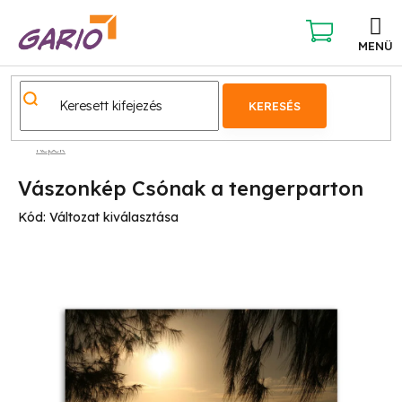
Ugrás
a
fő
KOSÁR
tartalomhoz
KERESÉS
Képek
Vászonkép Csónak a tengerparton
Kód:
Változat kiválasztása