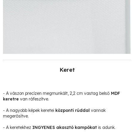
Keret
- A vászon precízen megmunkált, 2,2 cm vastag belső
MDF
keretre
van ráfeszítve.
- A nagyobb képek keretei
központi rúddal
vannak
megerősítve.
- A keretekhez
INGYENES akasztó kampókat
is adunk.