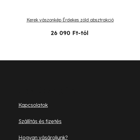
Kerek vászonkép Érdekes zöld absztrakció
26 090 Ft-tól
L
á
b
Ügyfélszolgálat
l
Kapcsolatok
é
Szállítás és fizetés
c
Hogyan vásároljunk?