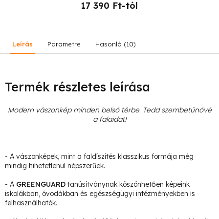
17 390 Ft-tól
Leírás
Parametre
Hasonló (10)
Termék részletes leírása
Modern vászonkép minden belső térbe. Tedd szembetűnővé
a falaidat!
- A vászonképek, mint a faldíszítés klasszikus formája még
mindig hihetetlenül népszerűek.
- A
GREENGUARD
tanúsítványnak köszönhetően képeink
iskolákban, óvodákban és egészségügyi intézményekben is
felhasználhatók.