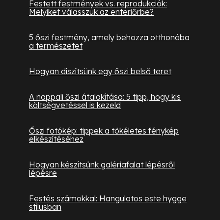
Festett festmények vs. reprodukciók:
Melyiket válasszuk az enteriőrbe?
5 őszi festmény, amely behozza otthonába
a természetet
Hogyan díszítsünk egy őszi belső teret
A nappali őszi átalakítása: 5 tipp, hogy kis
költségvetéssel is kezeld
Őszi fotókép: tippek a tökéletes fénykép
elkészítéséhez
Hogyan készítsünk galériafalat lépésről
lépésre
Festés számokkal: Hangulatos este hygge
stílusban