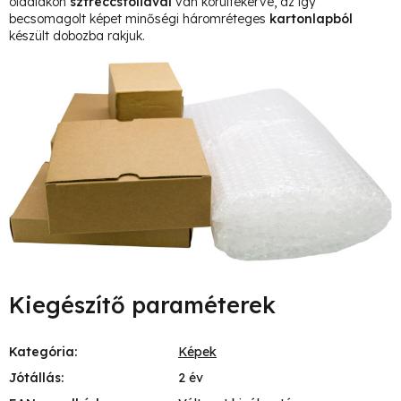
oldalakon
sztreccsfóliával
van körültekerve, az így
becsomagolt képet minőségi háromréteges
kartonlapból
készült dobozba rakjuk.
Kiegészítő paraméterek
Kategória
:
Képek
Jótállás
:
2 év