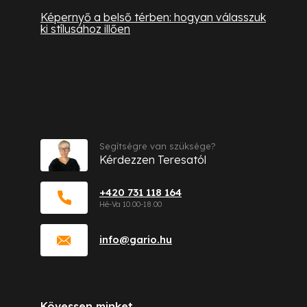
Képernyő a belső térben: hogyan válasszuk
ki stílusához illően
Kapcsolat
Segítségre van szüksége?
Kérdezzen Teresatól
+420 731 118 164
info
@
gario.hu
Kövessen minket