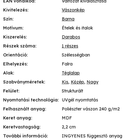
EAN vonalkód
:
Változat kiválasztása
Kivitelezés
:
Vászonkép
Szín
:
Barna
Motívum
:
Ételek és italok
Kiszerelés
:
Darabos
Részek száma
:
1 részes
Orientáció
:
Szélességban
Elhelyezés
:
Falra
Alak
:
Téglalap
Szabványméretek
:
Kis
,
Közép
,
Nagy
Felület
:
Strukturált
Nyomtatási technológia
:
UVgél nyomtatás
Felhasznált anyag
:
Poliészter vászon 240 g/m2
Keret anyag
:
MDF
Keretvastagság
:
2,2 cm
További információ
:
INGYENES függesztő anyag