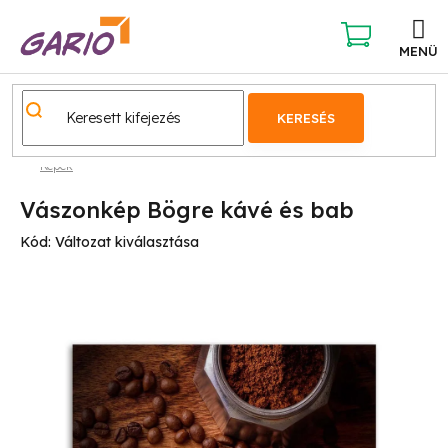
Ugrás
a
fő
KOSÁR
tartalomhoz
KERESÉS
Képek
Vászonkép Bögre kávé és bab
Kód:
Változat kiválasztása