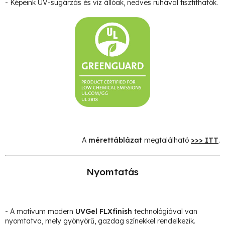
- Képeink UV-sugárzás és víz állóak, nedves ruhával tisztíthatók.
A
mérettáblázat
megtalálható
>>> ITT
.
Nyomtatás
- A motívum modern
UVGel FLXfinish
technológiával van
nyomtatva, mely gyönyörű, gazdag színekkel rendelkezik.