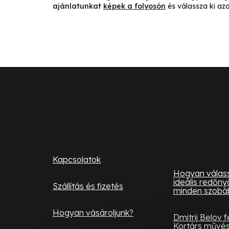
ajánlatunkat
képek a folyosón
és válassza ki azo
L
á
b
l
Ügyfélszolgálat
Hasznos
informá
é
Kapcsolatok
c
Hogyan válass
ideális redőny
Szállítás és fizetés
minden szobá
Hogyan vásároljunk?
Dmitrij Belov 
Kortárs művés