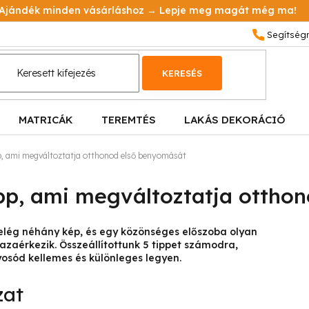
Ajándék minden vásárláshoz → Lepje meg magát még ma!
KERESÉS
MATRICÁK
TEREMTÉS
LAKÁS DEKORÁCIÓ
pp, ami megváltoztatja otthonod első benyomását
ipp, ami megváltoztatja otth
elég néhány kép, és egy közönséges előszoba olyan
azaérkezik. Összeállítottunk 5 tippet számodra,
yosód kellemes és különleges legyen.
zat