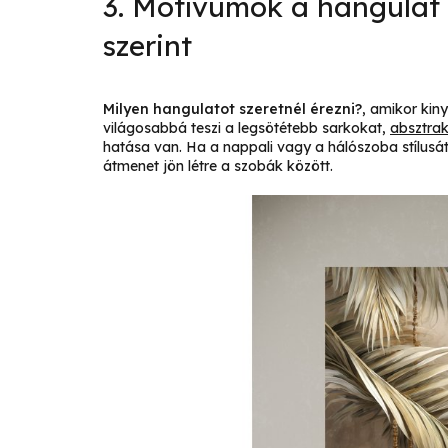
3. Motívumok a hangulat 
szerint
Milyen hangulatot szeretnél érezni?
, amikor kin
világosabbá teszi a legsötétebb sarkokat,
absztrak
hatása van. Ha a nappali vagy a hálószoba stílus
átmenet jön létre a szobák között.