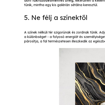
dönt
tükröződésmentes üveg
, elkerülheti a kel
tűnik, mintha egy kis galérián sétálna keresztül.
5. Ne félj a színektől
A színek nélküli tér szigorúnak és zordnak tűnik. A
a különbséget - a folyosó energiát és személyiséget
párosítja, a fal természetesen illeszkedik az egés