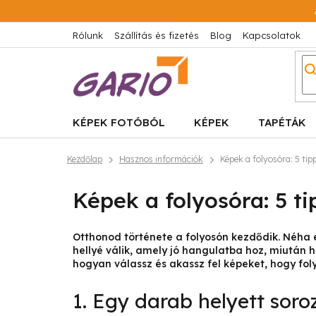
Ugrás
a
fő
Rólunk
Szállítás és fizetés
Blog
Kapcsolatok
tartalomhoz
KÉPEK FOTÓBÓL
KÉPEK
TAPÉTÁK
Kezdőlap
Hasznos információk
Képek a folyosóra: 5 ti
Képek a folyosóra: 5 t
Otthonod története a folyosón kezdődik. Néha 
hellyé válik, amely jó hangulatba hoz, miután h
hogyan válassz és akassz fel képeket, hogy fol
1. Egy darab helyett soro