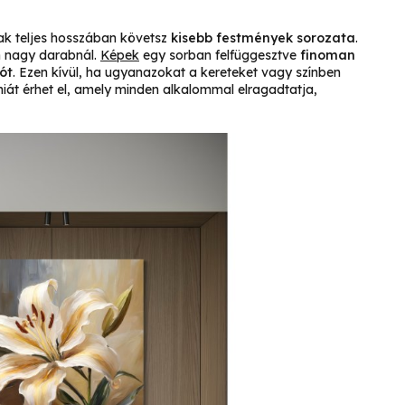
nak teljes hosszában követsz
kisebb festmények sorozata
.
n nagy darabnál.
Képek
egy sorban felfüggesztve
finoman
ót
. Ezen kívül, ha ugyanazokat a kereteket vagy színben
át érhet el, amely minden alkalommal elragadtatja,