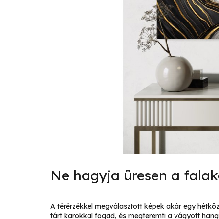
Ne hagyja üresen a falak
A térérzékkel megválasztott képek akár egy hétközn
tárt karokkal fogad, és megteremti a vágyott hang