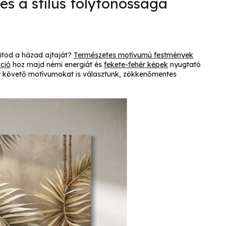
és a stílus folytonossága
yitod a házad ajtaját?
Természetes motívumú festmények
ció
hoz majd némi energiát és
fekete-fehér képek
nyugtató
át követő motívumokat is választunk, zökkenőmentes