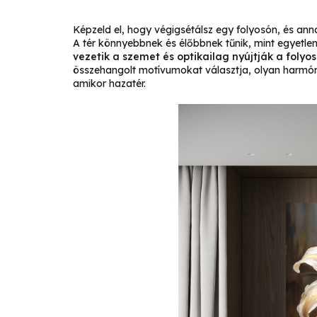
Képzeld el, hogy végigsétálsz egy folyosón, és an
A tér könnyebbnek és élőbbnek tűnik, mint egyetle
vezetik a szemet és optikailag nyújtják a folyos
összehangolt motívumokat választja, olyan harmóni
amikor hazatér.