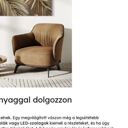
anyaggal dolgozzon
e kelnek. Egy megvilágított vászon még a legsötétebb
lák vagy LED-szalagok
kiemeli a részleteket, és ha úgy