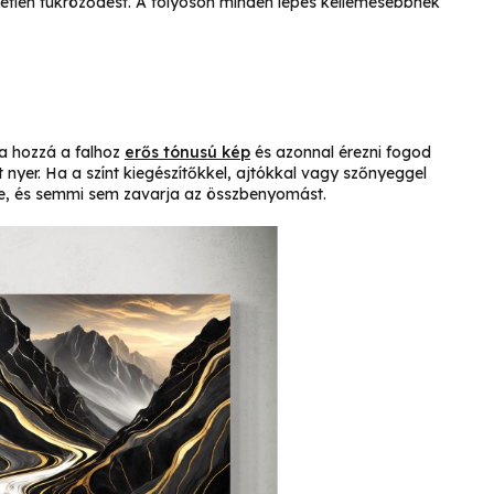
lemetlen tükröződést. A folyosón minden lépés kellemesebbnek
dja hozzá a falhoz
erős tónusú kép
és azonnal érezni fogod
 nyer. Ha a színt kiegészítőkkel, ajtókkal vagy szőnyeggel
zbe, és semmi sem zavarja az összbenyomást.