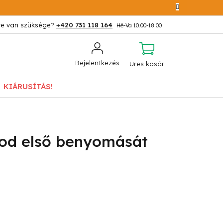
+420 731 118 164
KOSÁR
Bejelentkezés
Üres kosár
KIÁRUSÍTÁS!
onod első benyomását