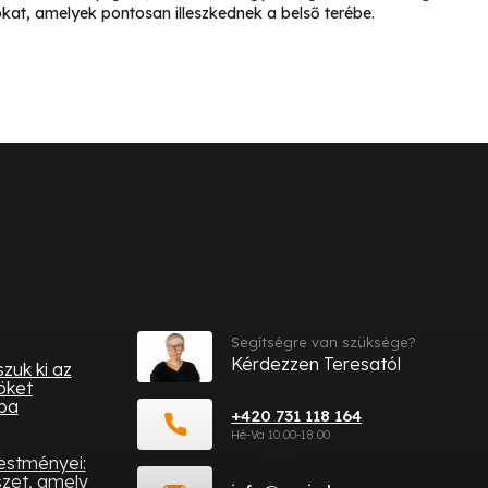
kat, amelyek pontosan illeszkednek a belső terébe.
Kapcsolat
ciók
Segítségre van szüksége?
Kérdezzen Teresatól
zuk ki az
öket
ba
+420 731 118 164
festményei:
zet, amely