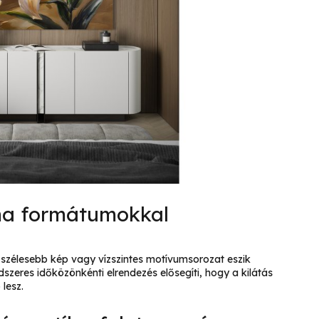
áma formátumokkal
 szélesebb kép vagy vízszintes motívumsorozat eszik
ndszeres időközönkénti elrendezés elősegíti, hogy a kilátás
lesz.