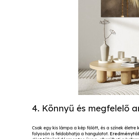
4. Könnyű és megfelelő 
Csak egy kis lámpa a kép fölött, és a színek életr
folyosón is feldobhatja a hangulatot.
Eredménytáb