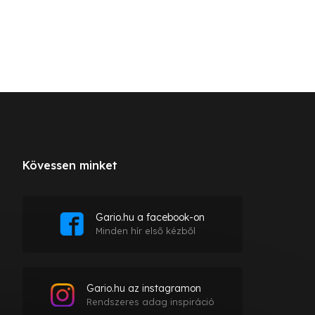
Kövessen minket
Gario.hu a facebook-on
Minden hír első kézből
Gario.hu az instagramon
Rendszeres adag inspiráció