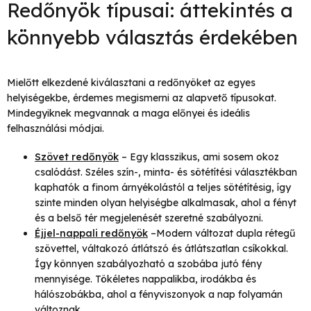
Redőnyök típusai: áttekintés a
könnyebb választás érdekében
Mielőtt elkezdené kiválasztani a redőnyöket az egyes
helyiségekbe, érdemes megismerni az alapvető típusokat.
Mindegyiknek megvannak a maga előnyei és ideális
felhasználási módjai.
Szövet redőnyök
–
Egy klasszikus, ami sosem okoz
csalódást. Széles szín-, minta- és sötétítési választékban
kaphatók a finom árnyékolástól a teljes sötétítésig, így
szinte minden olyan helyiségbe alkalmasak, ahol a fényt
és a belső tér megjelenését szeretné szabályozni.
Éjjel-nappali redőnyök
–Modern változat dupla rétegű
szövettel, váltakozó átlátszó és átlátszatlan csíkokkal.
Így könnyen szabályozható a szobába jutó fény
mennyisége. Tökéletes nappalikba, irodákba és
hálószobákba, ahol a fényviszonyok a nap folyamán
változnak.