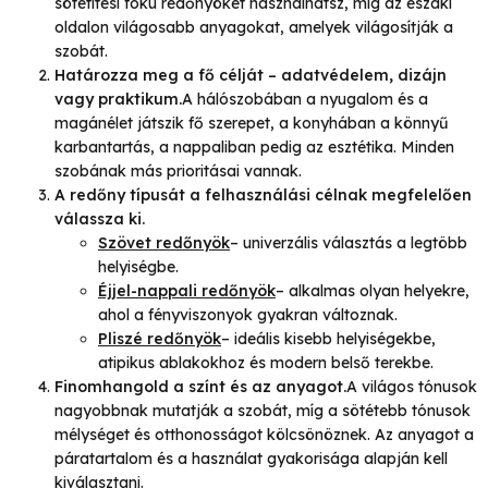
sötétítési fokú redőnyöket használhatsz, míg az északi
oldalon világosabb anyagokat, amelyek világosítják a
szobát.
Határozza meg a fő célját – adatvédelem, dizájn
vagy praktikum.
A hálószobában a nyugalom és a
magánélet játszik fő szerepet, a konyhában a könnyű
karbantartás, a nappaliban pedig az esztétika. Minden
szobának más prioritásai vannak.
A redőny típusát a felhasználási célnak megfelelően
válassza ki.
Szövet redőnyök
– univerzális választás a legtöbb
helyiségbe.
Éjjel-nappali redőnyök
– alkalmas olyan helyekre,
ahol a fényviszonyok gyakran változnak.
Pliszé redőnyök
– ideális kisebb helyiségekbe,
atipikus ablakokhoz és modern belső terekbe.
Finomhangold a színt és az anyagot.
A világos tónusok
nagyobbnak mutatják a szobát, míg a sötétebb tónusok
mélységet és otthonosságot kölcsönöznek. Az anyagot a
páratartalom és a használat gyakorisága alapján kell
kiválasztani.