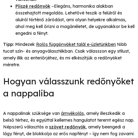
Pliszé redőnyök
–Elegáns, harmonika alakban
összehajtott megoldás. Lehetővé teszik a felülről és
alulról történő záródást, ami olyan helyekre alkalmas,
ahol meg kell őrizni a magánéletet, de ugyanakkor be kell
engedni a fényt.
Tipp:
Mindezek
Rolós függönyöket talál e-üzletünkben
több
tucat szín- és anyagválasztékban. Csak válasszon egy stílust,
amely illik az enteriőrjéhez, és mi elkészítjük a redőnyöket
méretre.
Hogyan válasszunk redőnyöket
a nappaliba
A nappalinak szüksége van
árnyékolás
, amely illeszkedik a
belső térhez, és egyúttal kellemes hangulatot teremt egész nap.
Népszerű választás a
szövet redőnyök
, amely beengedi a
lágy fényt, de blokkolja az erős napfényt – így nem fog zavarni