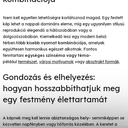
Nem kell egyetlen lehetőségre korlátoznod magad. Egy festett
kép lehet a nappali domináns eleme, míg egy ugyanilyen stílusú
reprodukció elegendő a hálószobában vagy a
dolgozószobában. Kiemelkedő lesz egy modern belső
térben.
több kisebb nyomat kombinációja
, amelyek
együttesen harmonikus egészet alkotnak. Fontos
fenntartani
egységes színséma vagy téma
–
például
természet
,
városi motívumok
vagy
absztrakt formák
.
Gondozás és elhelyezés:
hogyan hosszabbíthatjuk meg
egy festmény élettartamát
A képnek meg kell lennie a
biztonságos hely
– semmiképpen se
közvetlen napfényben vagy hőforrás közelében. A keretet a