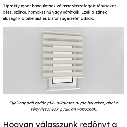
Tipp:
Nyugodt hangulathoz válassz visszafogott tónusokat –
bézs, szürke, homokszínű vagy sötétkék. Ezek a színek
elősegítik a pihenést és biztonságérzetet adnak.
Éjjel-nappali redőnyök– alkalmas olyan helyekre, ahol a
fényviszonyok gyakran változnak.
Hogyan válasszunk redőnyt a