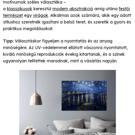
motívumok széles választéka –
a
klasszikusok
keresztül
modern absztrakció
amíg utána
festői
természet
egy
virágok
.
Alkalmas azok számára, akik egy adott
stílushoz szeretnék igazítani a belső teret, és szeretik a gyors és
praktikus megoldásokat.
Tipp:
Választáskor figyeljen a nyomtatás és az anyag
minőségére. Az UV-védelemmel ellátott vászonra nyomtatott,
kiváló minőségű reprodukciók évekig kitartanak, és a színek
ugyanolyan telítettek maradnak, mint a vásárlás napján.