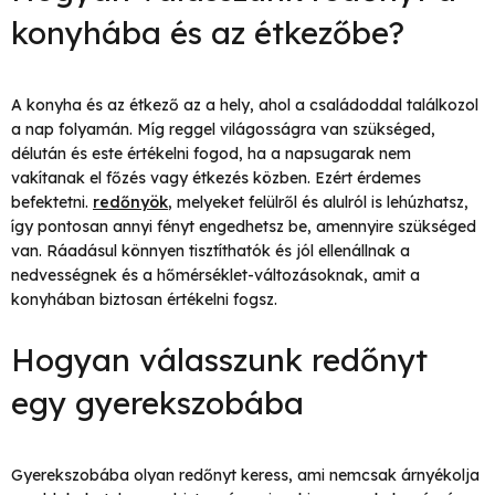
konyhába és az étkezőbe?
A konyha és az étkező az a hely, ahol a családoddal találkozol
a nap folyamán. Míg reggel világosságra van szükséged,
délután és este értékelni fogod, ha a napsugarak nem
vakítanak el főzés vagy étkezés közben. Ezért érdemes
befektetni.
redőnyök
, melyeket felülről és alulról is lehúzhatsz,
így pontosan annyi fényt engedhetsz be, amennyire szükséged
van. Ráadásul könnyen tisztíthatók és jól ellenállnak a
nedvességnek és a hőmérséklet-változásoknak, amit a
konyhában biztosan értékelni fogsz.
Hogyan válasszunk redőnyt
egy gyerekszobába
Gyerekszobába olyan redőnyt keress, ami nemcsak árnyékolja