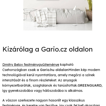
Kizárólag a Gario.cz oldalon
Dmitry Belov festménygyűjteménye
kapható
Csehországban
csak a Gario.hu oldalon
Minden kép modern
technológiával kerül nyomtatásra, amely megőrzi a színek
intenzitását és a finom részleteket. Az anyagok
környezetbarátak, szagtalanok és tanúsítottak.
GREENGUARD
,
így gyerekszobába vagy hálószobába is alkalmas.
A vászon szerkezete nagyon hasonlít egy klasszikus
festményre, és keretre van feszítve, így csak fel kell akasztani.