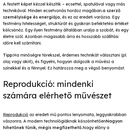
A festett képet kézzel készítik – ecsettel, spatulával vagy más
technikával. Minden ecsetvonás hordoz magában.
a szerző
személyisége és energiája
, és ez az eredeti varázsa. Egy
festmény hitelességet, struktúrát és gyakran befektetési értéket
kölcsönöz. Egy ilyen festmény általában uralja a szobát, és egy
életre szól. Azonban magasabb árra és hosszabb szállítási
időre kell számítani.
Tipp:
Ha minőségre törekszel, érdemes technikát választani (pl.
olaj vagy akril), és figyelni, hogyan dolgozik a művész a
színekkel és a fénnyel. Ez határozza meg a végső benyomást.
Reprodukció: mindenki
számára elérhető művészet
Reprodukció
az eredeti mű pontos lenyomata, leggyakrabban
vászonra. A modern technológiáknak köszönhetően
Nagyon
hihetőnek tűnik, mégis megfizethető.
Nagy előny a