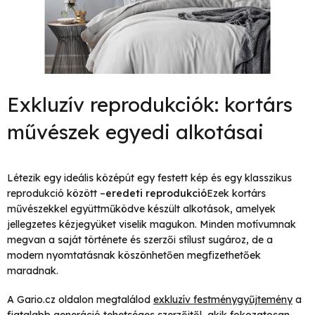
Exkluzív reprodukciók: kortárs
művészek egyedi alkotásai
Létezik egy ideális középút egy festett kép és egy klasszikus
reprodukció között –
eredeti reprodukció
Ezek kortárs
művészekkel együttműködve készült alkotások, amelyek
jellegzetes kézjegyüket viselik magukon. Minden motívumnak
megvan a saját története és szerzői stílust sugároz, de a
modern nyomtatásnak köszönhetően megfizethetőek
maradnak.
A Gario.cz oldalon megtalálod
exkluzív festménygyűjtemény
a
fiatalabb generáció tehetséges szerzőitől, akik fokozatosan