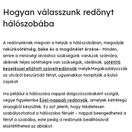
Hogyan válasszunk redőnyt
hálószobába
A redőnyöknek megvan a helyük a hálószobában, megadják
nekünk
sötétség, béke és a magánélet érzése
– Minden,
amire a minőségi alváshoz szükségünk vanAzok számára,
akiknek teljes sötétségre van szükségük, ideálisak.
sötétítő
kezeléssel ellátott szövetredőnyök
melyikMegakadályozzák
az utcáról beszűrődő fényt, ugyanakkor tompítják a külső
zajokat.
Ha például a hálószoba nappal dolgozószobaként szolgál,
vegye figyelembe
Éjjel-nappali redőnyök
,
amelyek kétrétegű
anyagból készültek. Ez azt jelenti, hogy tökéletesen
szabályozhatod a hálószoba fényét – nappal beengedheted a
fényt a szobába, este pedig a redőnyök beállításával
elsötétítheted az ablakot.