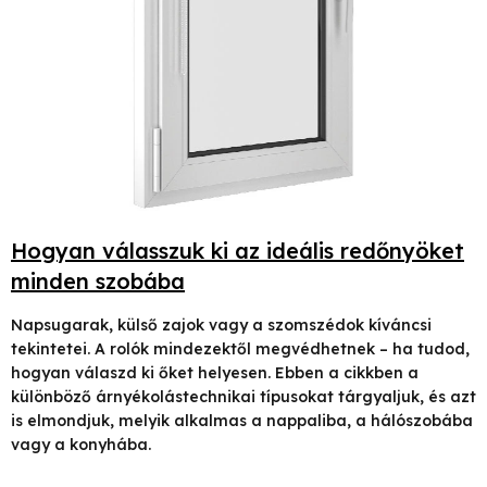
l
i
s
t
á
j
Hogyan válasszuk ki az ideális redőnyöket
a
minden szobába
Napsugarak, külső zajok vagy a szomszédok kíváncsi
tekintetei. A rolók mindezektől megvédhetnek – ha tudod,
hogyan válaszd ki őket helyesen. Ebben a cikkben a
különböző árnyékolástechnikai típusokat tárgyaljuk, és azt
is elmondjuk, melyik alkalmas a nappaliba, a hálószobába
vagy a konyhába.