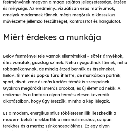
festményének megvan a maga sajátos jellegzetessége, érzése
és mélysége. Az eredmény…
vizuálisan erős motívumok
,
amelyek modernnek tűnnek, mégis megőrzik a klasszikus
művészetre jellemző feszültséget, kontrasztot és hangulatot.
Miért érdekes a munkája
Belov festményei
tele vannak ellentétekkel –
sötét árnyékok,
éles vonalak, gazdag színek.
Néha nyugodtnak tűnnek, néha
robbanékonynak, de mindig érzed bennük az érzelmeket.
Belov...
filmek és popkultúra ihlette
, de munkáiban portrék,
sport, divat, zene és más kortárs témák is szerepelnek.
Gyakran megörökít ismerős arcokat, és új életet ad nekik. A
realizmus és a fantázia olyan természetesen keveredik
alkotásaiban, hogy úgy érezzük, mintha a kép lélegzik.
Ez a modern, energikus stílus tökéletesen illik
illeszkedik a
modern belső terekbe
Illik a minimalizmushoz, az ipari
terekhez és a merész színkoncepciókhoz. Ez egy olyan