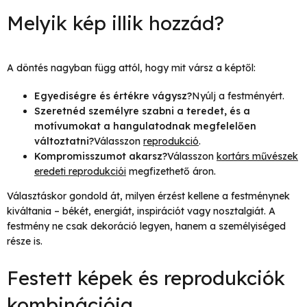
Melyik kép illik hozzád?
A döntés nagyban függ attól, hogy mit vársz a képtől:
Egyediségre és értékre vágysz?
Nyúlj a festményért.
Szeretnéd személyre szabni a teredet, és a
motívumokat a hangulatodnak megfelelően
változtatni?
Válasszon
reprodukció
.
Kompromisszumot akarsz?
Válasszon
kortárs művészek
eredeti reprodukciói
megfizethető áron.
Választáskor gondold át, milyen érzést kellene a festménynek
kiváltania – békét, energiát, inspirációt vagy nosztalgiát. A
festmény ne csak dekoráció legyen, hanem a személyiséged
része is.
Festett képek és reprodukciók
kombinációja