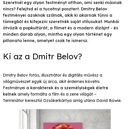
Szeretnél egy olyan festményt otthon, ami senki másnak
nincs? Felejtsd el a tucatnyi posztert. Dmitry Belov
festményei azoknak szólnak, akik ki akarnak tűnni a
tömegből és kifejezni szeretnék saját stílusukat. Munkái
ötvözik a popkultúrát, a filmet és a modern dizájnt - és
minden darab olyan, mintha egy olyan történet egy
pillanata lenne, amelyet csak te ismersz.
Ki az a Dmitr Belov?
Dmitry Belov fotós, illusztrátor és digitális művész a
világművészet egyik új arca, akit érdemes követni.
Festményei
a karakterek és a személyiségek életre
kelnek
amely formálta a film és a zene világát –
Terminátor
keresztül
Dzsókerkártya
amíg utána
David Bowie
.