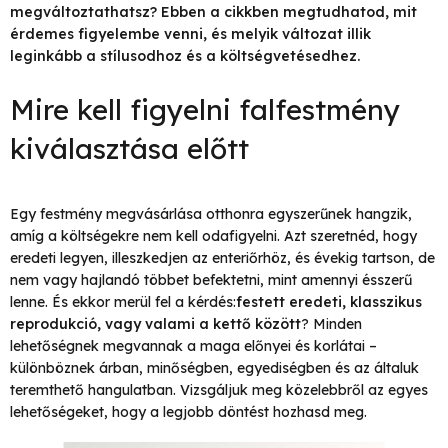
megváltoztathatsz? Ebben a cikkben megtudhatod, mit
érdemes figyelembe venni, és melyik változat illik
leginkább a stílusodhoz és a költségvetésedhez.
Mire kell figyelni falfestmény
kiválasztása előtt
Egy festmény megvásárlása otthonra egyszerűnek hangzik,
amíg a költségekre nem kell odafigyelni. Azt szeretnéd, hogy
eredeti legyen, illeszkedjen az enteriőrhöz, és évekig tartson, de
nem vagy hajlandó többet befektetni, mint amennyi ésszerű
lenne. És ekkor merül fel a kérdés:
festett eredeti, klasszikus
reprodukció, vagy valami a kettő között
? Minden
lehetőségnek megvannak a maga előnyei és korlátai –
különböznek árban, minőségben, egyediségben és az általuk
teremthető hangulatban. Vizsgáljuk meg közelebbről az egyes
lehetőségeket, hogy a legjobb döntést hozhasd meg.