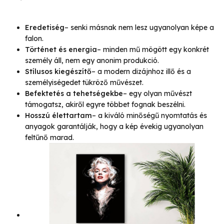
Eredetiség
– senki másnak nem lesz ugyanolyan képe a
falon.
Történet és energia
– minden mű mögött egy konkrét
személy áll, nem egy anonim produkció.
Stílusos kiegészítő
– a modern dizájnhoz illő és a
személyiségedet tükröző művészet.
Befektetés a tehetségekbe
– egy olyan művészt
támogatsz, akiről egyre többet fognak beszélni.
Hosszú élettartam
– a kiváló minőségű nyomtatás és
anyagok garantálják, hogy a kép évekig ugyanolyan
feltűnő marad.