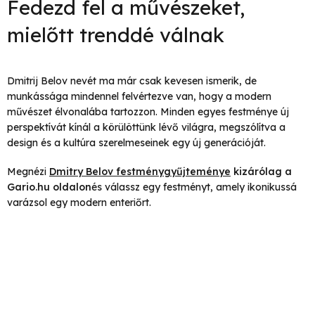
Fedezd fel a művészeket,
mielőtt trenddé válnak
Dmitrij Belov nevét ma már csak kevesen ismerik, de
munkássága mindennel felvértezve van, hogy a modern
művészet élvonalába tartozzon. Minden egyes festménye új
perspektívát kínál a körülöttünk lévő világra, megszólítva a
design és a kultúra szerelmeseinek egy új generációját.
Megnézi
Dmitry Belov festménygyűjteménye
kizárólag a
Gario.hu oldalon
és válassz egy festményt, amely ikonikussá
varázsol egy modern enteriőrt.