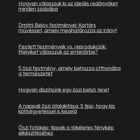
Hogyan válasszuk ki az ideális redőnyöket
minden szobába
Dmitrij Belov festményei: Kortárs
művészet, amely meghatározza az irányt
Festett festmények vs. reprodukciók:
Melyiket válasszuk az enteriőrbe?
5 őszi festmény, amely behozza otthonába
a természetet
Hogyan díszítsünk egy őszi belső teret
A nappali őszi átalakítása: 5 tipp, hogy kis
költségvetéssel is kezeld
Őszi fotókép: tippek a tökéletes fénykép
elkészítéséhez