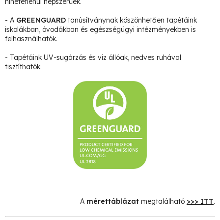
hihetetlenül népszerűek.
- A
GREENGUARD
tanúsítványnak köszönhetően tapétáink
iskolákban, óvodákban és egészségügyi intézményekben is
felhasználhatók.
- Tapétáink UV-sugárzás és víz állóak, nedves ruhával
tisztíthatók.
A
mérettáblázat
megtalálható
>>> ITT
.