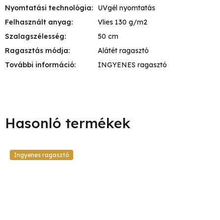
Nyomtatási technológia
:
UVgél nyomtatás
Felhasznált anyag
:
Vlies 130 g/m2
Szalagszélesség
:
50 cm
Ragasztás módja
:
Alátét ragasztó
További információ
:
INGYENES ragasztó
Ingyenes ragasztó