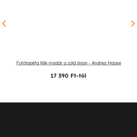
Fotótapéta Kék madár a zöld ágon - Andrea Haase
17 390 Ft-tól
L
á
b
Ügyfélszolgálat