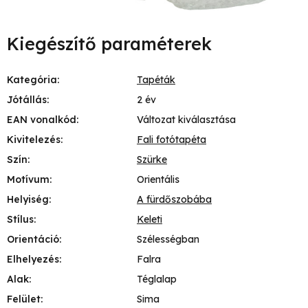
Kiegészítő paraméterek
Kategória
:
Tapéták
Jótállás
:
2 év
EAN vonalkód
:
Változat kiválasztása
Kivitelezés
:
Fali fotótapéta
Szín
:
Szürke
Motívum
:
Orientális
Helyiség
:
A fürdőszobába
Stílus
:
Keleti
Orientáció
:
Szélességban
Elhelyezés
:
Falra
Alak
:
Téglalap
Felület
:
Sima