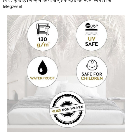
és szigetelő réteget hoz létre, amely lehetővé teszi a fal
lélegzését.