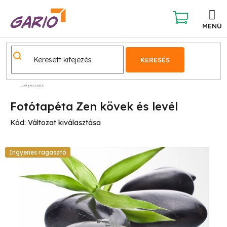
Ugrás
a
fő
KOSÁR
tartalomhoz
KERESÉS
Tapéták
Fotótapéta Zen kövek és levél
Kód:
Változat kiválasztása
Ingyenes ragasztó