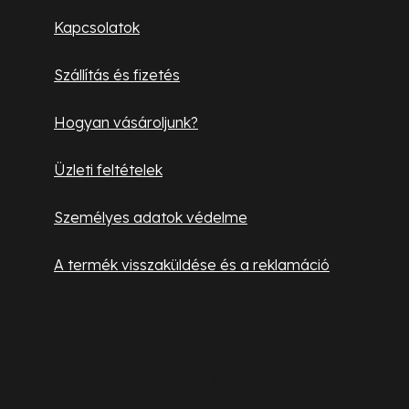
l
Kapcsolatok
é
Szállítás és fizetés
c
Hogyan vásároljunk?
Üzleti feltételek
Személyes adatok védelme
A termék visszaküldése és a reklamáció
Hasznos információk