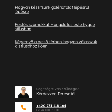
Hogyan készítsünk galériafalat lépésről
lépésre
Festés számokkal: Hangulatos este hygge
stílusban
Képernyő a belső térben: hogyan válasszuk
ki stílusához illően
Kapcsolat
Segítségre van szüksége?
Kérdezzen Teresatól
+420 731 118 164