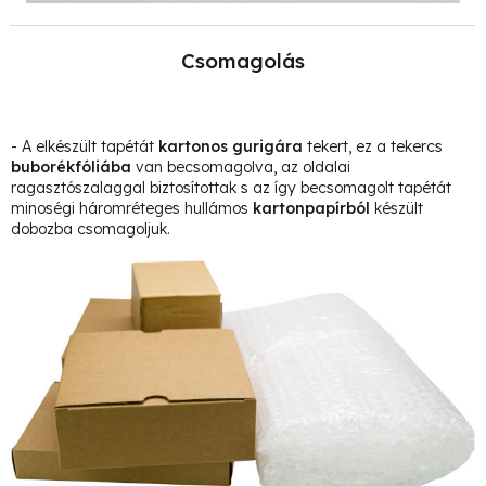
Csomagolás
- A elkészült tapétát
kartonos gurigára
tekert, ez a tekercs
buborékfóliába
van becsomagolva, az oldalai
ragasztószalaggal biztosítottak s az így becsomagolt tapétát
minoségi háromréteges hullámos
kartonpapírból
készült
dobozba csomagoljuk.