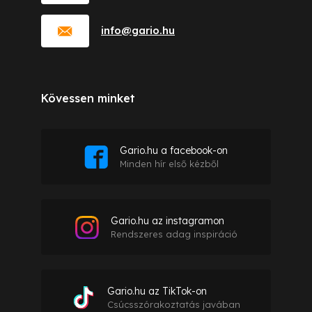
info
@
gario.hu
Kövessen minket
Gario.hu a facebook-on
Minden hír első kézből
Gario.hu az instagramon
Rendszeres adag inspiráció
Gario.hu az TikTok-on
Csúcsszórakoztatás javában