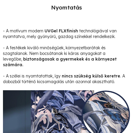
Nyomtatás
- A motívum modern
UVGel FLXfinish
technológiával van
nyomtatva, mely gyönyörű, gazdag színekkel rendelkezik.
- A festékek kiváló minőségűek, környezetbarátak és
szagtalanok. Nem bocsátanak ki káros anyagokat a
levegőbe,
biztonságosak a gyermekek és a környezet
számára.
- A szélei is nyomtatottak, így
nincs szükség külső keretre
. A
dobozból történő kicsomagolás után azonnal akasztható.