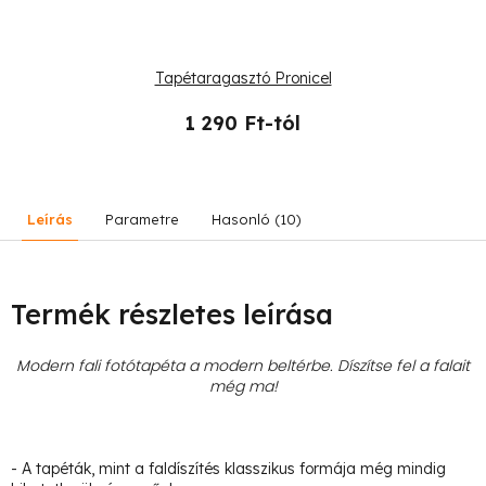
Tapétaragasztó Pronicel
1 290 Ft-tól
Leírás
Parametre
Hasonló (10)
Termék részletes leírása
Modern fali fotótapéta a modern beltérbe. Díszítse fel a falait
még ma!
- A tapéták, mint a faldíszítés klasszikus formája még mindig