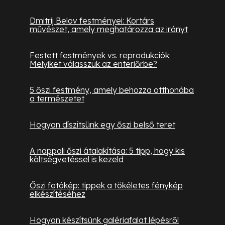
Dmitrij Belov festményei: Kortárs
művészet, amely meghatározza az irányt
Festett festmények vs. reprodukciók:
Melyiket válasszuk az enteriőrbe?
5 őszi festmény, amely behozza otthonába
a természetet
Hogyan díszítsünk egy őszi belső teret
A nappali őszi átalakítása: 5 tipp, hogy kis
költségvetéssel is kezeld
Őszi fotókép: tippek a tökéletes fénykép
elkészítéséhez
Hogyan készítsünk galériafalat lépésről