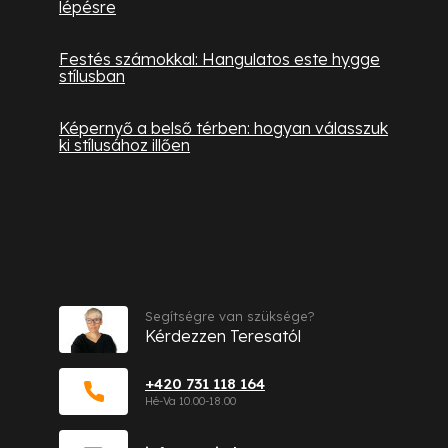
lépésre
Festés számokkal: Hangulatos este hygge
stílusban
Képernyő a belső térben: hogyan válasszuk
ki stílusához illően
Kapcsolat
Segítségre van szüksége?
Kérdezzen Teresatól
+420 731 118 164