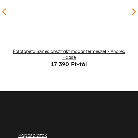
Fotótapéta Színes absztrakt madár természet - Andrea
Haase
17 390 Ft-tól
L
á
b
Ügyfélszolgálat
l
Kapcsolatok