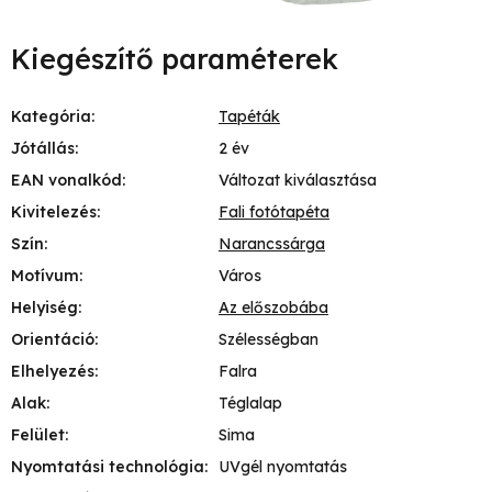
Kiegészítő paraméterek
Kategória
:
Tapéták
Jótállás
:
2 év
EAN vonalkód
:
Változat kiválasztása
Kivitelezés
:
Fali fotótapéta
Szín
:
Narancssárga
Motívum
:
Város
Helyiség
:
Az előszobába
Orientáció
:
Szélességban
Elhelyezés
:
Falra
Alak
:
Téglalap
Felület
:
Sima
Nyomtatási technológia
:
UVgél nyomtatás