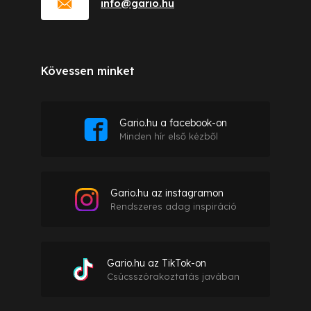
info
@
gario.hu
Kövessen minket
Gario.hu a facebook-on
Minden hír első kézből
Gario.hu az instagramon
Rendszeres adag inspiráció
Gario.hu az TikTok-on
Csúcsszórakoztatás javában