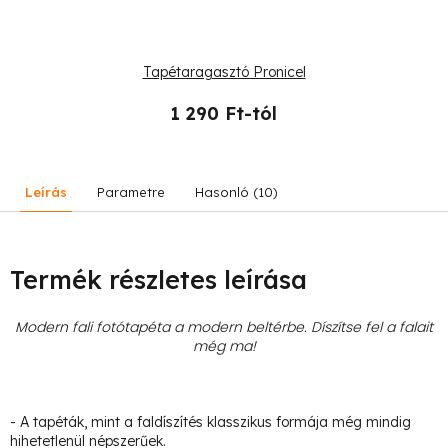
Tapétaragasztó Pronicel
1 290 Ft-tól
Leírás
Parametre
Hasonló (10)
Termék részletes leírása
Modern fali fotótapéta a modern beltérbe. Díszítse fel a falait
még ma!
- A tapéták, mint a faldíszítés klasszikus formája még mindig
hihetetlenül népszerűek.