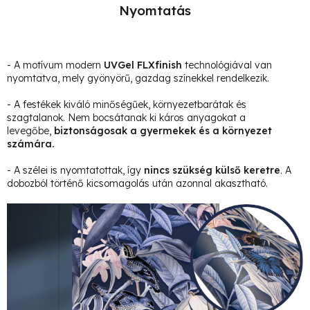
Nyomtatás
- A motívum modern
UVGel FLXfinish
technológiával van
nyomtatva, mely gyönyörű, gazdag színekkel rendelkezik.
- A festékek kiváló minőségűek, környezetbarátak és
szagtalanok. Nem bocsátanak ki káros anyagokat a
levegőbe,
biztonságosak a gyermekek és a környezet
számára.
- A szélei is nyomtatottak, így
nincs szükség külső keretre
. A
dobozból történő kicsomagolás után azonnal akasztható.