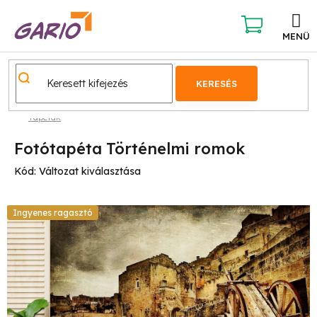
Ugrás
a
fő
KOSÁR
tartalomhoz
KERESÉS
Tapéták
Fotótapéta Történelmi romok
Kód:
Változat kiválasztása
Ingyenes ragasztó