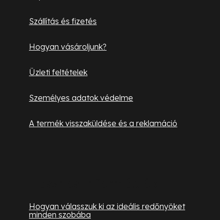
é
Szállítás és fizetés
c
Hogyan vásároljunk?
Üzleti feltételek
Személyes adatok védelme
A termék visszaküldése és a reklamáció
Hasznos információk
Hogyan válasszuk ki az ideális redőnyöket
minden szobába