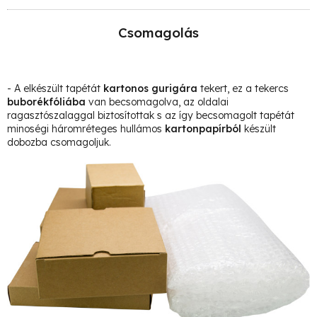
Csomagolás
- A elkészült tapétát
kartonos gurigára
tekert, ez a tekercs
buborékfóliába
van becsomagolva, az oldalai
ragasztószalaggal biztosítottak s az így becsomagolt tapétát
minoségi háromréteges hullámos
kartonpapírból
készült
dobozba csomagoljuk.