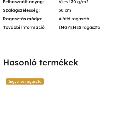
Felhasznált anyag
:
Vlies 130 g/m2
Szalagszélesség
:
50 cm
Ragasztás módja
:
Alátét ragasztó
További információ
:
INGYENES ragasztó
Ingyenes ragasztó