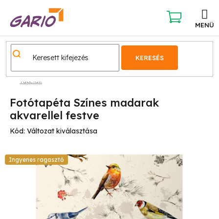
Ugrás
a
fő
KOSÁR
tartalomhoz
KERESÉS
Tapéták
Fotótapéta Színes madarak
akvarellel festve
Kód:
Változat kiválasztása
Ingyenes ragasztó