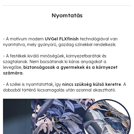
Nyomtatás
- A motívum modern
UVGel FLXfinish
technológiával van
nyomtatva, mely gyönyörű, gazdag színekkel rendelkezik.
- A festékek kiváló minőségűek, környezetbarátak és
szagtalanok. Nem bocsátanak ki káros anyagokat a
levegőbe,
biztonságosak a gyermekek és a környezet
számára.
- A szélei is nyomtatottak, így
nincs szükség külső keretre
. A
dobozból történő kicsomagolás után azonnal akasztható.