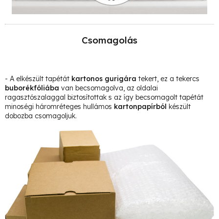
Csomagolás
- A elkészült tapétát
kartonos gurigára
tekert, ez a tekercs
buborékfóliába
van becsomagolva, az oldalai
ragasztószalaggal biztosítottak s az így becsomagolt tapétát
minoségi háromréteges hullámos
kartonpapírból
készült
dobozba csomagoljuk.