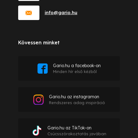
info
@
gario.hu
Kövessen minket
Gario.hu a facebook-on
Minden hír első kézből
Gario.hu az instagramon
Rendszeres adag inspiráció
Gario.hu az TikTok-on
Csúcsszórakoztatás javában