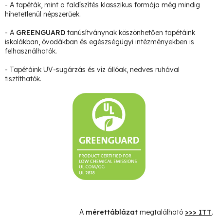
- A tapéták, mint a faldíszítés klasszikus formája még mindig
hihetetlenül népszerűek.
- A
GREENGUARD
tanúsítványnak köszönhetően tapétáink
iskolákban, óvodákban és egészségügyi intézményekben is
felhasználhatók.
- Tapétáink UV-sugárzás és víz állóak, nedves ruhával
tisztíthatók.
A
mérettáblázat
megtalálható
>>> ITT
.