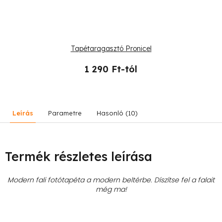
Tapétaragasztó Pronicel
1 290 Ft-tól
Leírás
Parametre
Hasonló (10)
Termék részletes leírása
Modern fali fotótapéta a modern beltérbe. Díszítse fel a falait
még ma!