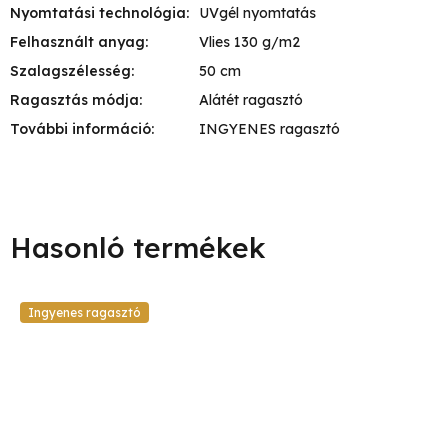
Nyomtatási technológia
:
UVgél nyomtatás
Felhasznált anyag
:
Vlies 130 g/m2
Szalagszélesség
:
50 cm
Ragasztás módja
:
Alátét ragasztó
További információ
:
INGYENES ragasztó
Ingyenes ragasztó