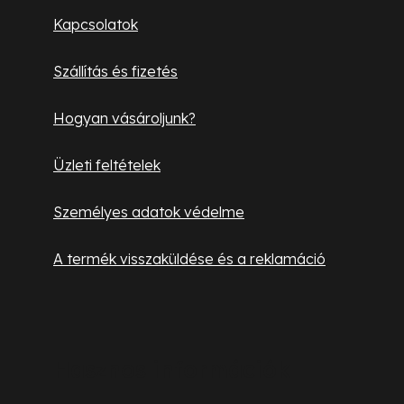
l
Kapcsolatok
é
Szállítás és fizetés
c
Hogyan vásároljunk?
Üzleti feltételek
Személyes adatok védelme
A termék visszaküldése és a reklamáció
Hasznos információk