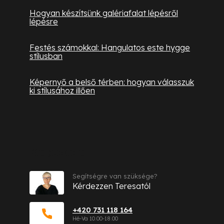
Hogyan készítsünk galériafalat lépésről
lépésre
Festés számokkal: Hangulatos este hygge
stílusban
Képernyő a belső térben: hogyan válasszuk
ki stílusához illően
Kapcsolat
Segítségre van szüksége?
Kérdezzen Teresatól
+420 731 118 164