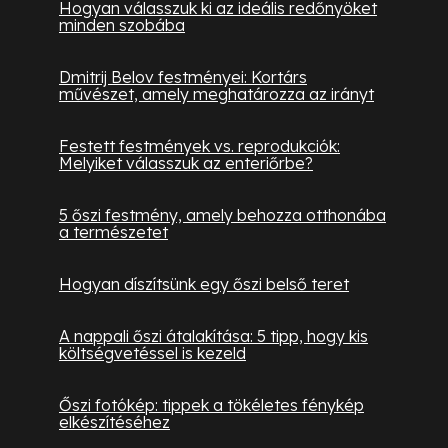
Hogyan válasszuk ki az ideális redőnyöket
minden szobába
Dmitrij Belov festményei: Kortárs
művészet, amely meghatározza az irányt
Festett festmények vs. reprodukciók:
Melyiket válasszuk az enteriőrbe?
5 őszi festmény, amely behozza otthonába
a természetet
Hogyan díszítsünk egy őszi belső teret
A nappali őszi átalakítása: 5 tipp, hogy kis
költségvetéssel is kezeld
Őszi fotókép: tippek a tökéletes fénykép
elkészítéséhez