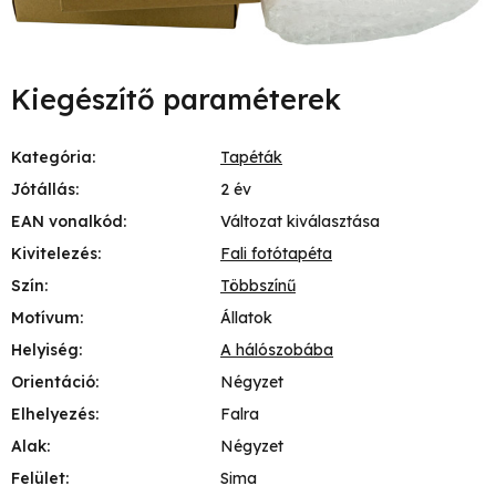
Kiegészítő paraméterek
Kategória
:
Tapéták
Jótállás
:
2 év
EAN vonalkód
:
Változat kiválasztása
Kivitelezés
:
Fali fotótapéta
Szín
:
Többszínű
Motívum
:
Állatok
Helyiség
:
A hálószobába
Orientáció
:
Négyzet
Elhelyezés
:
Falra
Alak
:
Négyzet
Felület
:
Sima