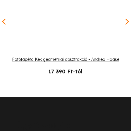
Fotótapéta Kék geometriai absztrakció - Andrea Haase
17 390 Ft-tól
L
á
b
Ügyfélszolgálat