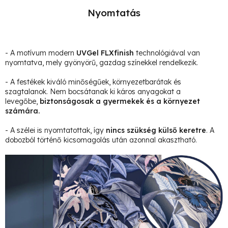
Nyomtatás
- A motívum modern
UVGel FLXfinish
technológiával van
nyomtatva, mely gyönyörű, gazdag színekkel rendelkezik.
- A festékek kiváló minőségűek, környezetbarátak és
szagtalanok. Nem bocsátanak ki káros anyagokat a
levegőbe,
biztonságosak a gyermekek és a környezet
számára.
- A szélei is nyomtatottak, így
nincs szükség külső keretre
. A
dobozból történő kicsomagolás után azonnal akasztható.