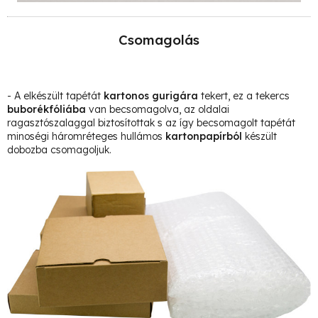
Csomagolás
- A elkészült tapétát
kartonos gurigára
tekert, ez a tekercs
buborékfóliába
van becsomagolva, az oldalai
ragasztószalaggal biztosítottak s az így becsomagolt tapétát
minoségi háromréteges hullámos
kartonpapírból
készült
dobozba csomagoljuk.