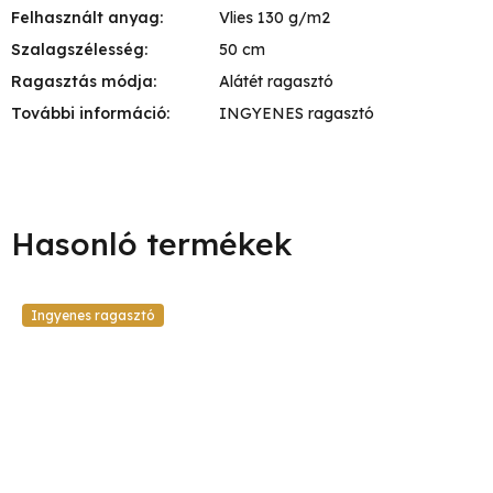
Felhasznált anyag
:
Vlies 130 g/m2
Szalagszélesség
:
50 cm
Ragasztás módja
:
Alátét ragasztó
További információ
:
INGYENES ragasztó
Ingyenes ragasztó