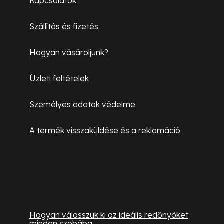
Kapcsolatok
é
Szállítás és fizetés
c
Hogyan vásároljunk?
Üzleti feltételek
Személyes adatok védelme
A termék visszaküldése és a reklamáció
Hasznos információk
Hogyan válasszuk ki az ideális redőnyöket
minden szobába