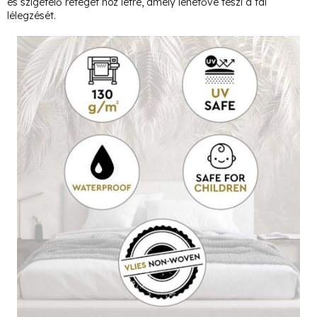
és szigetelő réteget hoz létre, amely lehetővé teszi a fal
lélegzését.