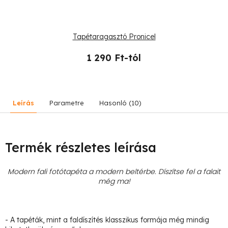
Tapétaragasztó Pronicel
1 290 Ft-tól
Leírás
Parametre
Hasonló (10)
Termék részletes leírása
Modern fali fotótapéta a modern beltérbe. Díszítse fel a falait
még ma!
- A tapéták, mint a faldíszítés klasszikus formája még mindig