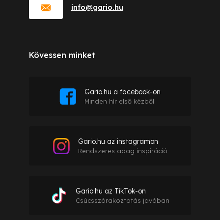
info
@
gario.hu
Kövessen minket
Gario.hu a facebook-on
Minden hír első kézből
Gario.hu az instagramon
Rendszeres adag inspiráció
Gario.hu az TikTok-on
Csúcsszórakoztatás javában