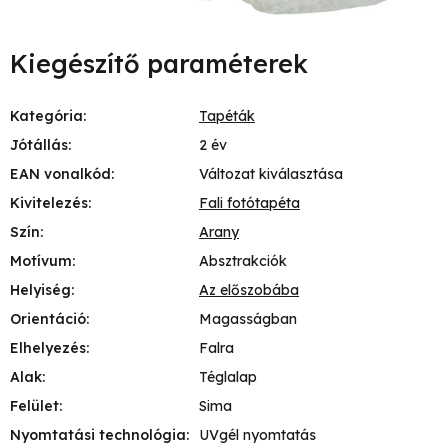
Kiegészítő paraméterek
Kategória
:
Tapéták
Jótállás
:
2 év
EAN vonalkód
:
Változat kiválasztása
Kivitelezés
:
Fali fotótapéta
Szín
:
Arany
Motívum
:
Absztrakciók
Helyiség
:
Az előszobába
Orientáció
:
Magasságban
Elhelyezés
:
Falra
Alak
:
Téglalap
Felület
:
Sima
Nyomtatási technológia
:
UVgél nyomtatás