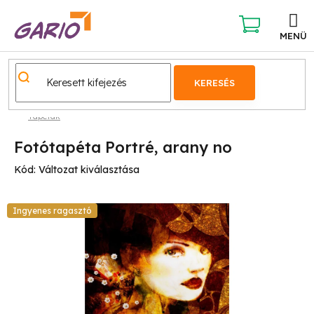
Ugrás
a
fő
KOSÁR
tartalomhoz
KERESÉS
Tapéták
Fotótapéta Portré, arany no
Kód:
Változat kiválasztása
Ingyenes ragasztó