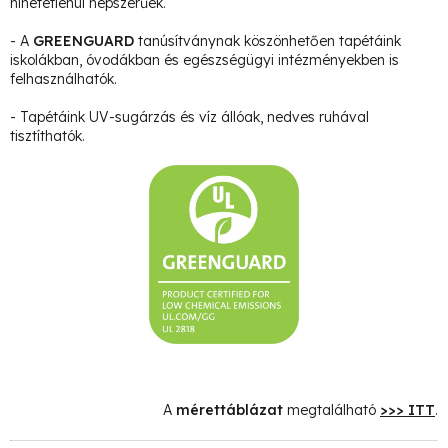
hihetetlenül népszerűek.
- A
GREENGUARD
tanúsítványnak köszönhetően tapétáink
iskolákban, óvodákban és egészségügyi intézményekben is
felhasználhatók.
- Tapétáink UV-sugárzás és víz állóak, nedves ruhával
tisztíthatók.
A
mérettáblázat
megtalálható
>>> ITT
.