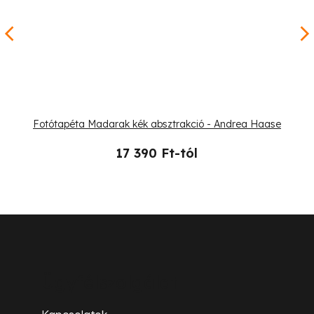
Fotótapéta Madarak kék absztrakció - Andrea Haase
17 390 Ft-tól
L
á
b
Ügyfélszolgálat
l