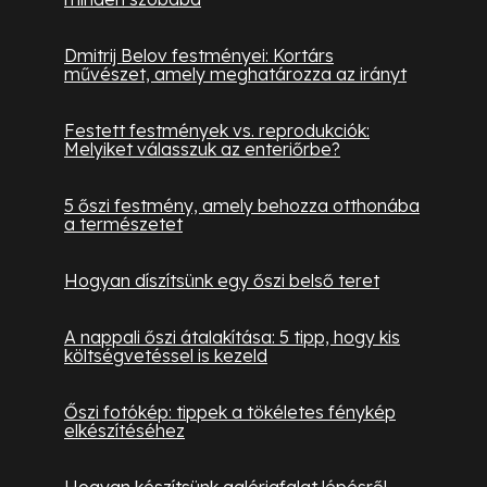
Dmitrij Belov festményei: Kortárs
művészet, amely meghatározza az irányt
Festett festmények vs. reprodukciók:
Melyiket válasszuk az enteriőrbe?
5 őszi festmény, amely behozza otthonába
a természetet
Hogyan díszítsünk egy őszi belső teret
A nappali őszi átalakítása: 5 tipp, hogy kis
költségvetéssel is kezeld
Őszi fotókép: tippek a tökéletes fénykép
elkészítéséhez