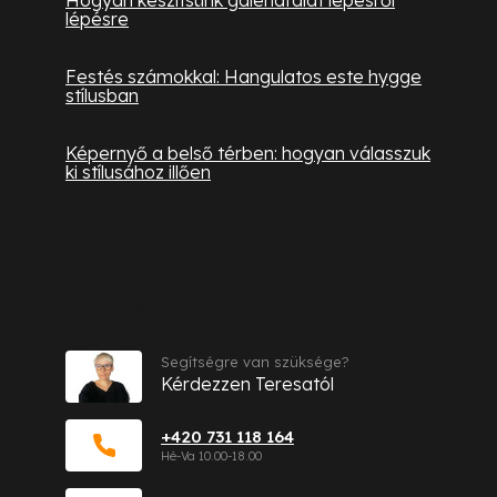
Hogyan készítsünk galériafalat lépésről
lépésre
Festés számokkal: Hangulatos este hygge
stílusban
Képernyő a belső térben: hogyan válasszuk
ki stílusához illően
Kapcsolat
Segítségre van szüksége?
Kérdezzen Teresatól
+420 731 118 164