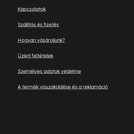
l
Kapcsolatok
é
Szállítás és fizetés
c
Hogyan vásároljunk?
Üzleti feltételek
Személyes adatok védelme
A termék visszaküldése és a reklamáció
Hasznos információk