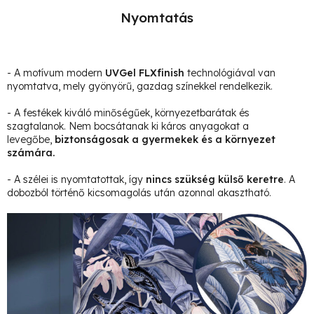
Nyomtatás
- A motívum modern
UVGel FLXfinish
technológiával van
nyomtatva, mely gyönyörű, gazdag színekkel rendelkezik.
- A festékek kiváló minőségűek, környezetbarátak és
szagtalanok. Nem bocsátanak ki káros anyagokat a
levegőbe,
biztonságosak a gyermekek és a környezet
számára.
- A szélei is nyomtatottak, így
nincs szükség külső keretre
. A
dobozból történő kicsomagolás után azonnal akasztható.