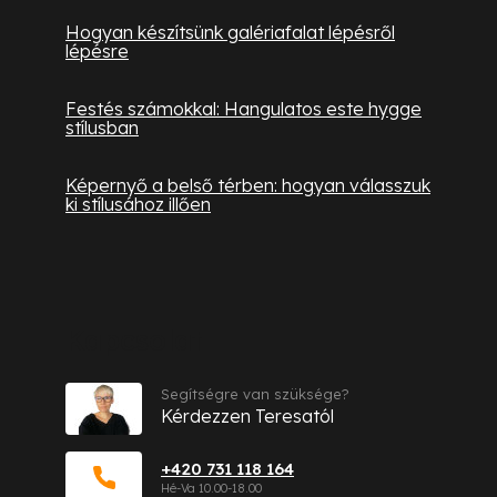
Hogyan készítsünk galériafalat lépésről
lépésre
Festés számokkal: Hangulatos este hygge
stílusban
Képernyő a belső térben: hogyan válasszuk
ki stílusához illően
Kapcsolat
Segítségre van szüksége?
Kérdezzen Teresatól
+420 731 118 164