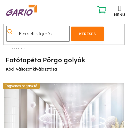
Ugrás
a
fő
KOSÁR
tartalomhoz
KERESÉS
Tapéták
Fotótapéta Pörgo golyók
Kód:
Változat kiválasztása
Ingyenes ragasztó