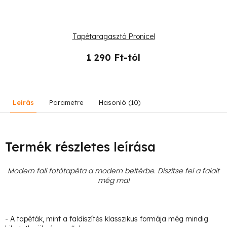
Tapétaragasztó Pronicel
1 290 Ft-tól
Leírás
Parametre
Hasonló (10)
Termék részletes leírása
Modern fali fotótapéta a modern beltérbe. Díszítse fel a falait
még ma!
- A tapéták, mint a faldíszítés klasszikus formája még mindig