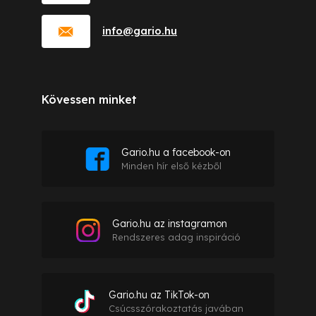
info
@
gario.hu
Kövessen minket
Gario.hu a facebook-on
Minden hír első kézből
Gario.hu az instagramon
Rendszeres adag inspiráció
Gario.hu az TikTok-on
Csúcsszórakoztatás javában