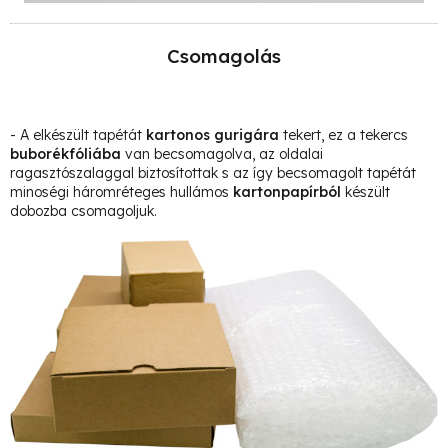
Csomagolás
- A elkészült tapétát
kartonos gurigára
tekert, ez a tekercs
buborékfóliába
van becsomagolva, az oldalai
ragasztószalaggal biztosítottak s az így becsomagolt tapétát
minoségi háromréteges hullámos
kartonpapírból
készült
dobozba csomagoljuk.