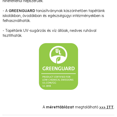
hihetetlenül népszerűek.
- A
GREENGUARD
tanúsítványnak köszönhetően tapétáink
iskolákban, óvodákban és egészségügyi intézményekben is
felhasználhatók.
- Tapétáink UV-sugárzás és víz állóak, nedves ruhával
tisztíthatók.
A
mérettáblázat
megtalálható
>>> ITT
.