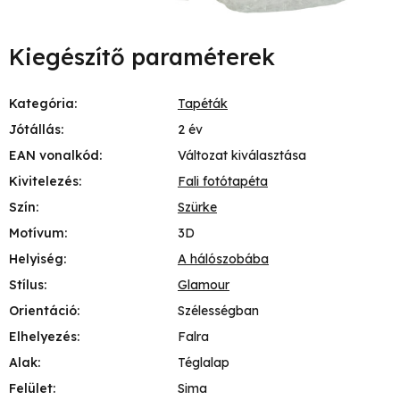
Kiegészítő paraméterek
Kategória
:
Tapéták
Jótállás
:
2 év
EAN vonalkód
:
Változat kiválasztása
Kivitelezés
:
Fali fotótapéta
Szín
:
Szürke
Motívum
:
3D
Helyiség
:
A hálószobába
Stílus
:
Glamour
Orientáció
:
Szélességban
Elhelyezés
:
Falra
Alak
:
Téglalap
Felület
:
Sima