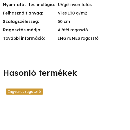
Nyomtatási technológia
:
UVgél nyomtatás
Felhasznált anyag
:
Vlies 130 g/m2
Szalagszélesség
:
50 cm
Ragasztás módja
:
Alátét ragasztó
További információ
:
INGYENES ragasztó
Ingyenes ragasztó