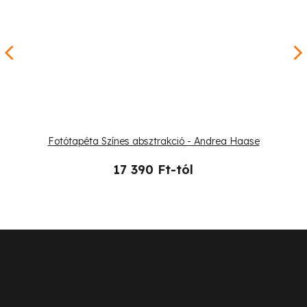
Fotótapéta Színes absztrakció - Andrea Haase
17 390 Ft-tól
L
á
b
Ügyfélszolgálat