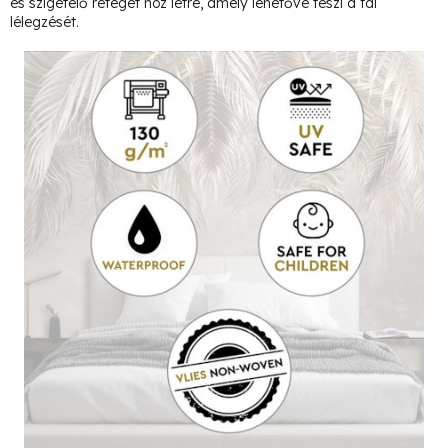
és szigetelő réteget hoz létre, amely lehetővé teszi a fal
lélegzését.