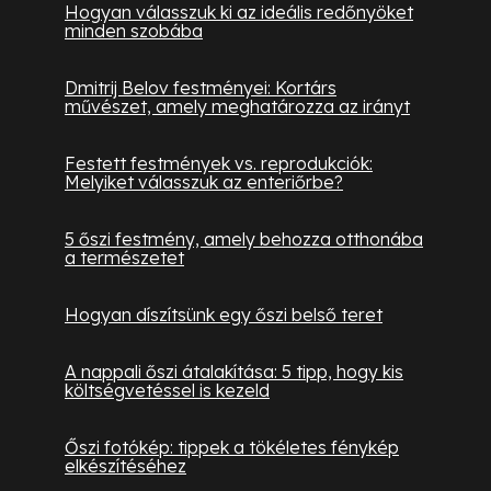
Hogyan válasszuk ki az ideális redőnyöket
minden szobába
Dmitrij Belov festményei: Kortárs
művészet, amely meghatározza az irányt
Festett festmények vs. reprodukciók:
Melyiket válasszuk az enteriőrbe?
5 őszi festmény, amely behozza otthonába
a természetet
Hogyan díszítsünk egy őszi belső teret
A nappali őszi átalakítása: 5 tipp, hogy kis
költségvetéssel is kezeld
Őszi fotókép: tippek a tökéletes fénykép
elkészítéséhez