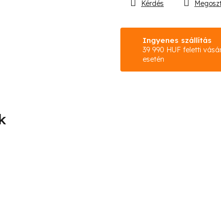
Kérdés
Megosz
Ingyenes szállítás
39 990 HUF feletti vásá
esetén