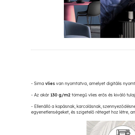
- Sima
vlies
van nyomtatva, amelyet digitális nyom
- Az akár
130 g/m2
tömegű vlies erős és kiváló tula
- Ellenálló a kopásnak, karcolásnak, szennyeződésne
egyenetlenségeket, és szigetelő réteget hoz létre, am