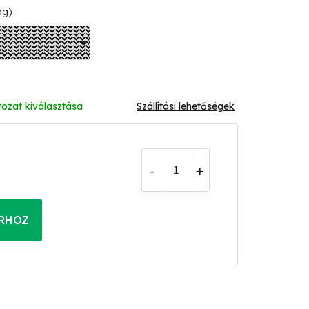
ág)
tozat kiválasztása
Szállítási lehetőségek
RHOZ