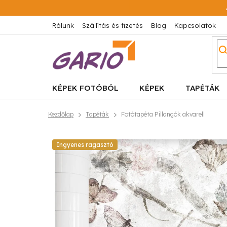
Ugrás
a
fő
Rólunk
Szállítás és fizetés
Blog
Kapcsolatok
tartalomhoz
KÉPEK FOTÓBÓL
KÉPEK
TAPÉTÁK
Kezdőlap
Tapéták
Fotótapéta Pillangók akvarell
Ingyenes ragasztó