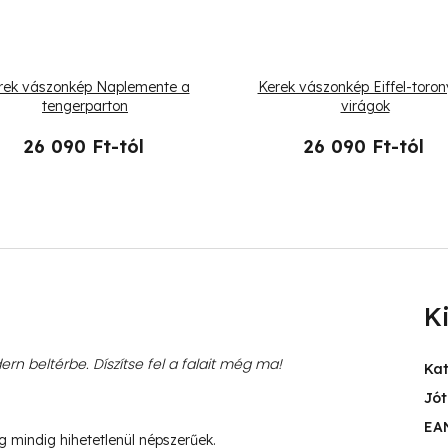
rek vászonkép Naplemente a
Kerek vászonkép Eiffel-toron
tengerparton
virágok
26 090 Ft-tól
26 090 Ft-tól
K
rn beltérbe. Díszítse fel a falait még ma!
Ka
Jót
EA
ég mindig hihetetlenül népszerűek.