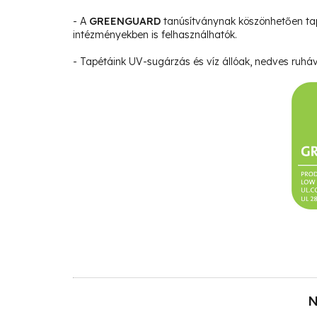
- A
GREENGUARD
tanúsítványnak köszönhetően ta
intézményekben is felhasználhatók.
- Tapétáink UV-sugárzás és víz állóak, nedves ruháva
N