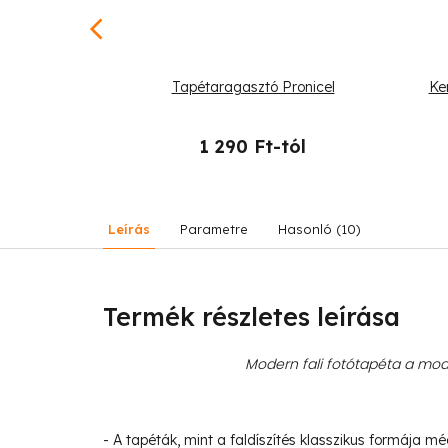
ports
Tapétaragasztó Pronicel
Ke
-tól
1 290 Ft-tól
Leírás
Parametre
Hasonló (10)
Termék részletes leírása
Modern fali fotótapéta a mode
- A tapéták, mint a faldíszítés klasszikus formája m