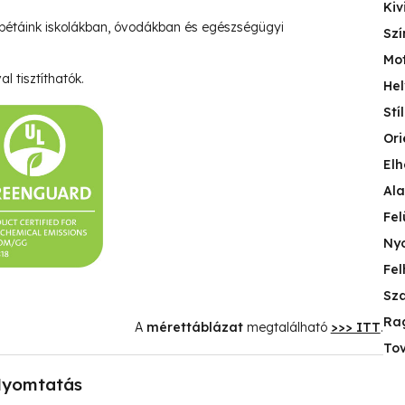
Kiv
pétáink iskolákban, óvodákban és egészségügyi
Szí
Mo
l tisztíthatók.
Hel
Stí
Ori
Elh
Ala
Fel
Nyo
Fel
Sza
Ra
A
mérettáblázat
megtalálható
>>> ITT
.
Tov
yomtatás