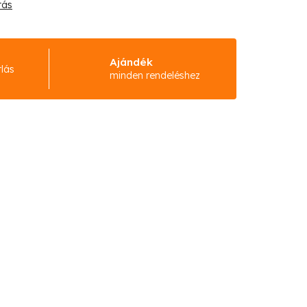
tás
Ajándék
rlás
minden rendeléshez