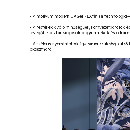
- A motívum modern
UVGel FLXfinish
technológiáva
- A festékek kiváló minőségűek, környezetbarátak 
levegőbe,
biztonságosak a gyermekek és a körn
- A szélei is nyomtatottak, így
nincs szükség külső 
akasztható.