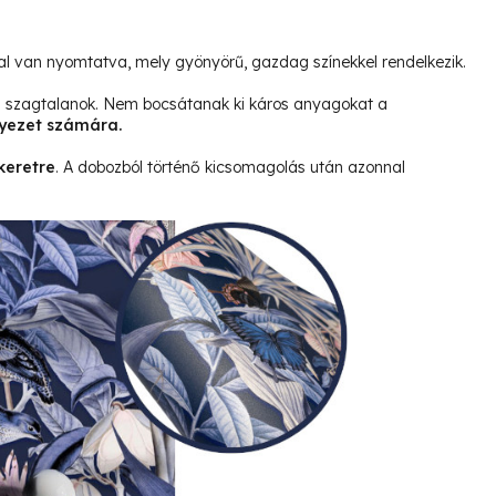
l van nyomtatva, mely gyönyörű, gazdag színekkel rendelkezik.
és szagtalanok. Nem bocsátanak ki káros anyagokat a
yezet számára.
keretre
. A dobozból történő kicsomagolás után azonnal