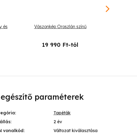
y és
Vászonkép Oroszlán színű
Kerek vászo
d
19 990 Ft-tól
26 
iegészítő paraméterek
tegória
:
Tapéták
állás
:
2 év
N vonalkód
:
Változat kiválasztása