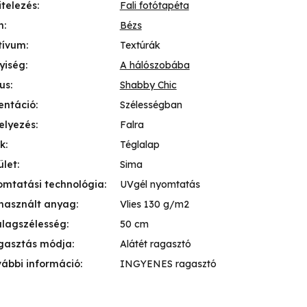
itelezés
:
Fali fotótapéta
n
:
Bézs
tívum
:
Textúrák
yiség
:
A hálószobába
lus
:
Shabby Chic
entáció
:
Szélességban
elyezés
:
Falra
k
:
Téglalap
ület
:
Sima
mtatási technológia
:
UVgél nyomtatás
használt anyag
:
Vlies 130 g/m2
lagszélesség
:
50 cm
gasztás módja
:
Alátét ragasztó
ábbi információ
:
INGYENES ragasztó