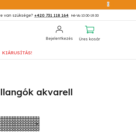
+420 731 118 164
KOSÁR
Bejelentkezés
Üres kosár
KIÁRUSÍTÁS!
llangók akvarell