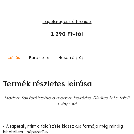
Tapétaragasztó Pronicel
1 290 Ft-tól
Leírás
Parametre
Hasonló (10)
Termék részletes leírása
Modern fali fotótapéta a modern beltérbe. Díszítse fel a falait
még ma!
- A tapéták, mint a faldíszítés klasszikus formája még mindig
hihetetlenül népszerűek.