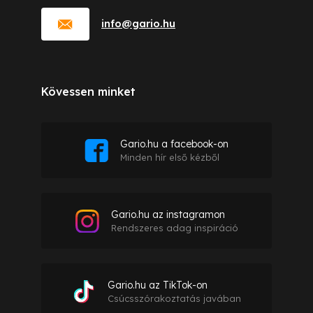
info
@
gario.hu
Kövessen minket
Gario.hu a facebook-on
Minden hír első kézből
Gario.hu az instagramon
Rendszeres adag inspiráció
Gario.hu az TikTok-on
Csúcsszórakoztatás javában