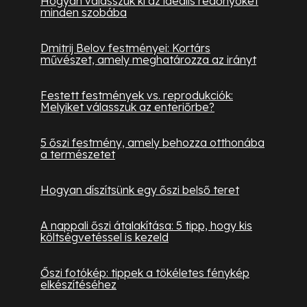
Hogyan válasszuk ki az ideális redőnyöket
minden szobába
Dmitrij Belov festményei: Kortárs
művészet, amely meghatározza az irányt
Festett festmények vs. reprodukciók:
Melyiket válasszuk az enteriőrbe?
5 őszi festmény, amely behozza otthonába
a természetet
Hogyan díszítsünk egy őszi belső teret
A nappali őszi átalakítása: 5 tipp, hogy kis
költségvetéssel is kezeld
Őszi fotókép: tippek a tökéletes fénykép
elkészítéséhez