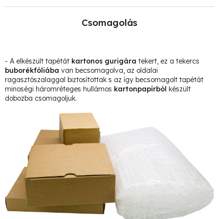
Csomagolás
- A elkészült tapétát
kartonos gurigára
tekert, ez a tekercs
buborékfóliába
van becsomagolva, az oldalai
ragasztószalaggal biztosítottak s az így becsomagolt tapétát
minoségi háromréteges hullámos
kartonpapírból
készült
dobozba csomagoljuk.