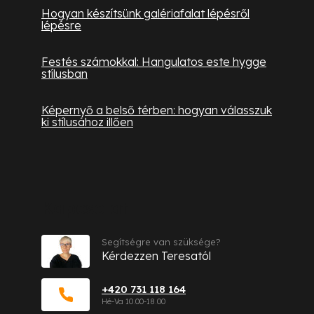
Hogyan készítsünk galériafalat lépésről
lépésre
Festés számokkal: Hangulatos este hygge
stílusban
Képernyő a belső térben: hogyan válasszuk
ki stílusához illően
Kapcsolat
Segítségre van szüksége?
Kérdezzen Teresatól
+420 731 118 164