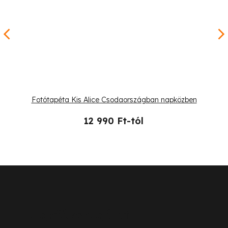
Fotótapéta Kis Alice Csodaországban napközben
12 990 Ft-tól
L
á
b
Ügyfélszolgálat