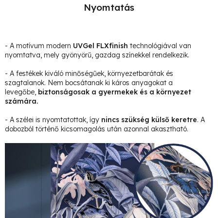
Nyomtatás
- A motívum modern
UVGel FLXfinish
technológiával van
nyomtatva, mely gyönyörű, gazdag színekkel rendelkezik.
- A festékek kiváló minőségűek, környezetbarátak és
szagtalanok. Nem bocsátanak ki káros anyagokat a
levegőbe,
biztonságosak a gyermekek és a környezet
számára.
- A szélei is nyomtatottak, így
nincs szükség külső keretre
. A
dobozból történő kicsomagolás után azonnal akasztható.