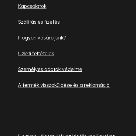
l
Kapcsolatok
é
Szállítás és fizetés
c
Hogyan vásároljunk?
Üzleti feltételek
Személyes adatok védelme
A termék visszaküldése és a reklamáció
Hasznos információk