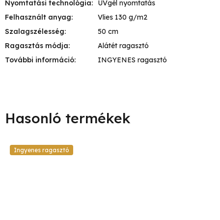
Nyomtatási technológia
:
UVgél nyomtatás
Felhasznált anyag
:
Vlies 130 g/m2
Szalagszélesség
:
50 cm
Ragasztás módja
:
Alátét ragasztó
További információ
:
INGYENES ragasztó
Ingyenes ragasztó