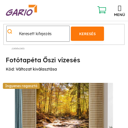
Ugrás
a
fő
KOSÁR
tartalomhoz
KERESÉS
Tapéták
Fotótapéta Őszi vízesés
Kód:
Változat kiválasztása
Ingyenes ragasztó