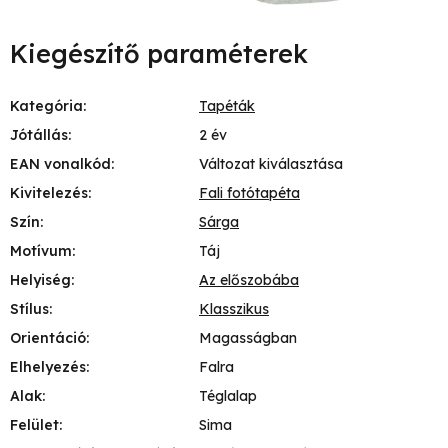
Kiegészítő paraméterek
Kategória
:
Tapéták
Jótállás
:
2 év
EAN vonalkód
:
Változat kiválasztása
Kivitelezés
:
Fali fotótapéta
Szín
:
Sárga
Motívum
:
Táj
Helyiség
:
Az előszobába
Stílus
:
Klasszikus
Orientáció
:
Magasságban
Elhelyezés
:
Falra
Alak
:
Téglalap
Felület
:
Sima