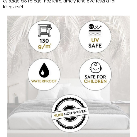
és szigetelő réteget hoz létre, amely lehetővé teszi a fal
lélegzését.