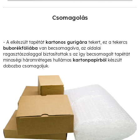
Csomagolás
- A elkészült tapétát
kartonos gurigára
tekert, ez a tekercs
buborékfóliába
van becsomagolva, az oldalai
ragasztószalaggal biztosítottak s az így becsomagolt tapétát
minoségi háromréteges hullámos
kartonpapírból
készült
dobozba csomagoljuk.