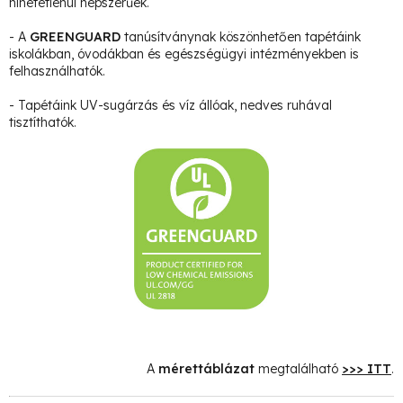
hihetetlenül népszerűek.
- A
GREENGUARD
tanúsítványnak köszönhetően tapétáink
iskolákban, óvodákban és egészségügyi intézményekben is
felhasználhatók.
- Tapétáink UV-sugárzás és víz állóak, nedves ruhával
tisztíthatók.
A
mérettáblázat
megtalálható
>>> ITT
.