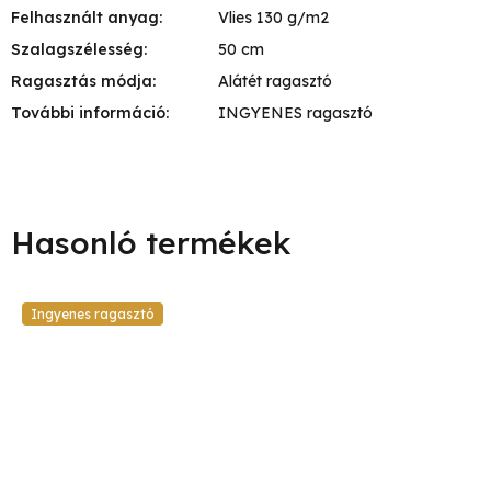
Felhasznált anyag
:
Vlies 130 g/m2
Szalagszélesség
:
50 cm
Ragasztás módja
:
Alátét ragasztó
További információ
:
INGYENES ragasztó
Ingyenes ragasztó