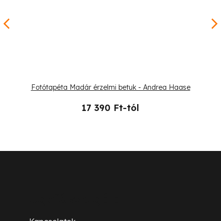
Fotótapéta Madár érzelmi betuk - Andrea Haase
17 390 Ft-tól
L
á
b
Ügyfélszolgálat
l