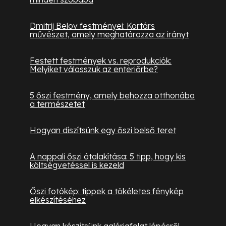
Dmitrij Belov festményei: Kortárs
művészet, amely meghatározza az irányt
Festett festmények vs. reprodukciók:
Melyiket válasszuk az enteriőrbe?
5 őszi festmény, amely behozza otthonába
a természetet
Hogyan díszítsünk egy őszi belső teret
A nappali őszi átalakítása: 5 tipp, hogy kis
költségvetéssel is kezeld
Őszi fotókép: tippek a tökéletes fénykép
elkészítéséhez