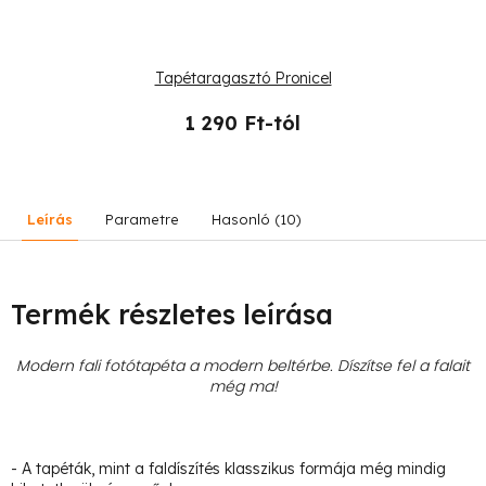
Tapétaragasztó Pronicel
1 290 Ft-tól
Leírás
Parametre
Hasonló (10)
Termék részletes leírása
Modern fali fotótapéta a modern beltérbe. Díszítse fel a falait
még ma!
- A tapéták, mint a faldíszítés klasszikus formája még mindig