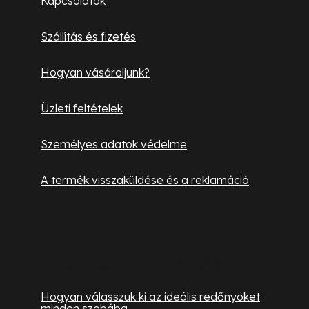
Kapcsolatok
é
Szállítás és fizetés
c
Hogyan vásároljunk?
Üzleti feltételek
Személyes adatok védelme
A termék visszaküldése és a reklamáció
Hasznos információk
Hogyan válasszuk ki az ideális redőnyöket
minden szobába