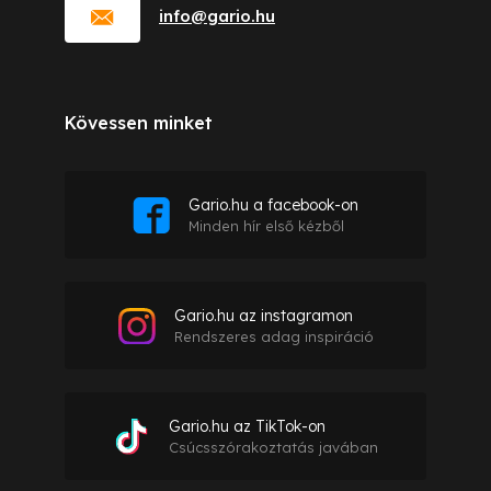
info
@
gario.hu
Kövessen minket
Gario.hu a facebook-on
Minden hír első kézből
Gario.hu az instagramon
Rendszeres adag inspiráció
Gario.hu az TikTok-on
Csúcsszórakoztatás javában