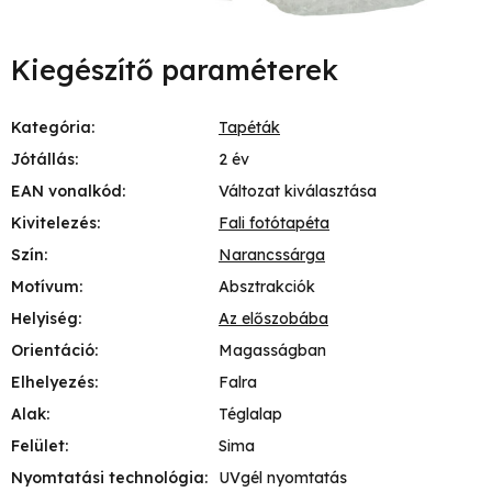
Kiegészítő paraméterek
Kategória
:
Tapéták
Jótállás
:
2 év
EAN vonalkód
:
Változat kiválasztása
Kivitelezés
:
Fali fotótapéta
Szín
:
Narancssárga
Motívum
:
Absztrakciók
Helyiség
:
Az előszobába
Orientáció
:
Magasságban
Elhelyezés
:
Falra
Alak
:
Téglalap
Felület
:
Sima
Nyomtatási technológia
:
UVgél nyomtatás