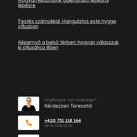
Hogyan készítsünk galériafalat lépésről
lépésre
Festés számokkal: Hangulatos este hygge
stílusban
Képernyő a belső térben: hogyan válasszuk
ki stílusához illően
Kapcsolat
Segítségre van szüksége?
Kérdezzen Teresatól
+420 731 118 164