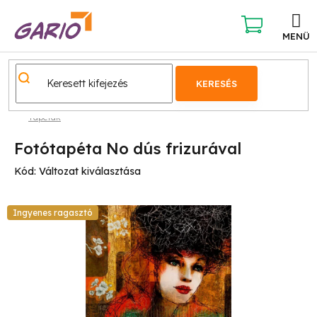
Ugrás
a
fő
KOSÁR
tartalomhoz
KERESÉS
Tapéták
Fotótapéta No dús frizurával
Kód:
Változat kiválasztása
Ingyenes ragasztó