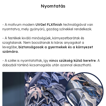
Nyomtatás
- A motívum modern
UVGel FLXfinish
technológiával van
nyomtatva, mely gyönyörű, gazdag színekkel rendelkezik.
- A festékek kiváló minőségűek, környezetbarátak és
szagtalanok. Nem bocsátanak ki káros anyagokat a
levegőbe,
biztonságosak a gyermekek és a környezet
számára.
- A szélei is nyomtatottak, így
nincs szükség külső keretre
. A
dobozból történő kicsomagolás után azonnal akasztható.