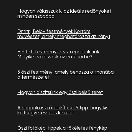
Hogyan válasszuk ki az ideális redőnyöket
minden szobába
Dmitrij Belov festményei: Kortárs
művészet, amely meghatározza az irányt
Festett festmények vs. reprodukciók:
Melyiket válasszuk az enteriőrbe?
5 őszi festmény, amely behozza otthonába
a természetet
Hogyan díszítsünk egy őszi belső teret
A nappali őszi átalakítása: 5 tipp, hogy kis
költségvetéssel is kezeld
Őszi fotókép: tippek a tökéletes fénykép