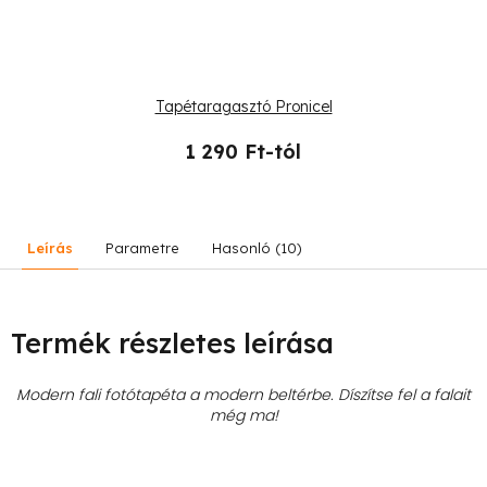
Tapétaragasztó Pronicel
1 290 Ft-tól
Leírás
Parametre
Hasonló (10)
Termék részletes leírása
Modern fali fotótapéta a modern beltérbe. Díszítse fel a falait
még ma!