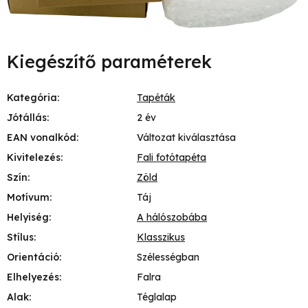
Kiegészítő paraméterek
Kategória
:
Tapéták
Jótállás
:
2 év
EAN vonalkód
:
Változat kiválasztása
Kivitelezés
:
Fali fotótapéta
Szín
:
Zöld
Motívum
:
Táj
Helyiség
:
A hálószobába
Stílus
:
Klasszikus
Orientáció
:
Szélességban
Elhelyezés
:
Falra
Alak
:
Téglalap