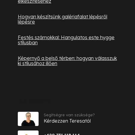
elkészítéséhez
Hogyan készítsünk galériafalat lépésről
lépésre
Festés számokkal: Hangulatos este hygge
stílusban
Képernyő a belső térben: hogyan válasszuk
ki stílusához illően
Kapcsolat
Segítségre van szüksége?
Kérdezzen Teresatól