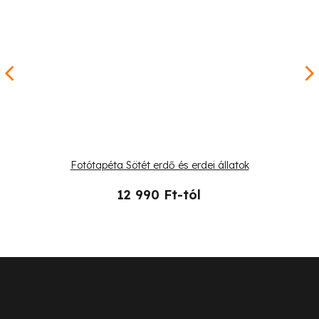
Fotótapéta Sötét erdő és erdei állatok
12 990 Ft-tól
L
á