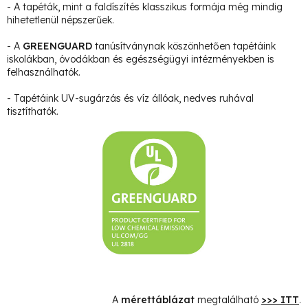
- A tapéták, mint a faldíszítés klasszikus formája még mindig
hihetetlenül népszerűek.
- A
GREENGUARD
tanúsítványnak köszönhetően tapétáink
iskolákban, óvodákban és egészségügyi intézményekben is
felhasználhatók.
- Tapétáink UV-sugárzás és víz állóak, nedves ruhával
tisztíthatók.
A
mérettáblázat
megtalálható
>>> ITT
.