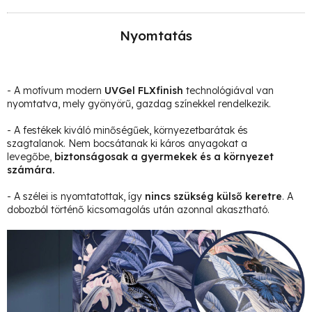
Nyomtatás
- A motívum modern
UVGel FLXfinish
technológiával van
nyomtatva, mely gyönyörű, gazdag színekkel rendelkezik.
- A festékek kiváló minőségűek, környezetbarátak és
szagtalanok. Nem bocsátanak ki káros anyagokat a
levegőbe,
biztonságosak a gyermekek és a környezet
számára.
- A szélei is nyomtatottak, így
nincs szükség külső keretre
. A
dobozból történő kicsomagolás után azonnal akasztható.