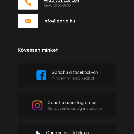
+420 731 118 164
info
@
gario.hu
Kövessen minket
Gario.hu a facebook-on
Minden hír első kézből
Gario.hu az instagramon
Rendszeres adag inspiráció
Gario.hu az TikTok-on