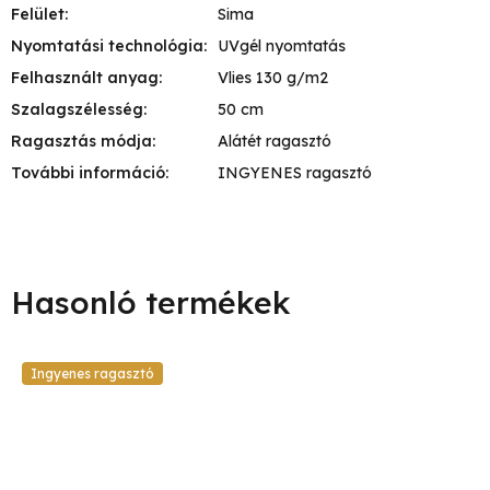
Felület
:
Sima
Nyomtatási technológia
:
UVgél nyomtatás
Felhasznált anyag
:
Vlies 130 g/m2
Szalagszélesség
:
50 cm
Ragasztás módja
:
Alátét ragasztó
További információ
:
INGYENES ragasztó
Ingyenes ragasztó