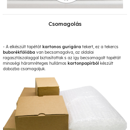
Csomagolás
- A elkészült tapétát
kartonos gurigára
tekert, ez a tekercs
buborékfóliába
van becsomagolva, az oldalai
ragasztószalaggal biztosítottak s az így becsomagolt tapétát
minoségi háromréteges hullámos
kartonpapírból
készült
dobozba csomagoljuk.