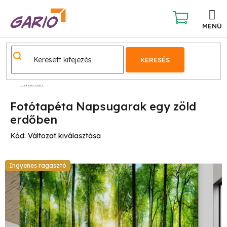
Ugrás
a
fő
KOSÁR
tartalomhoz
KERESÉS
Tapéták
Fotótapéta Napsugarak egy zöld
erdőben
Kód:
Változat kiválasztása
Ingyenes ragasztó