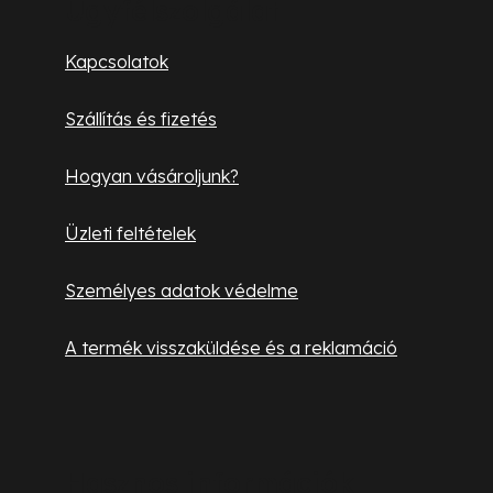
b
Ügyfélszolgálat
l
Kapcsolatok
é
Szállítás és fizetés
c
Hogyan vásároljunk?
Üzleti feltételek
Személyes adatok védelme
A termék visszaküldése és a reklamáció
Hasznos információk