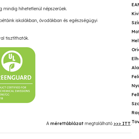
EA
ég mindig hihetetlenül népszerűek.
Kiv
pétáink iskolákban, óvodákban és egészségügyi
Szí
Mo
l tisztíthatók.
Hel
Ori
Elh
Ala
Fel
Nyo
Fel
Sza
Ra
Tov
A
mérettáblázat
megtalálható
>>> ITT
.