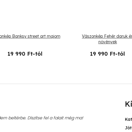
onkép Banksy street art majom
Vászonkép Fehér daruk é
növények
19 990 Ft-tól
19 990 Ft-tól
K
rn beltérbe. Díszítse fel a falait még ma!
Ka
Jót