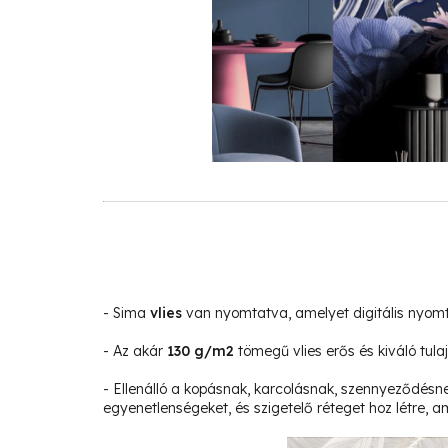
- Sima
vlies
van nyomtatva, amelyet digitális nyom
- Az akár
130 g/m2
tömegű vlies erős és kiváló tula
- Ellenálló a kopásnak, karcolásnak, szennyeződésne
egyenetlenségeket, és szigetelő réteget hoz létre, am