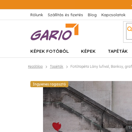
Ugrás
a
fő
Rólunk
Szállítás és fizetés
Blog
Kapcsolatok
tartalomhoz
KÉPEK FOTÓBÓL
KÉPEK
TAPÉTÁK
Kezdőlap
Tapéták
Fotótapéta Lány lufival, Banksy, graffi
Ingyenes ragasztó