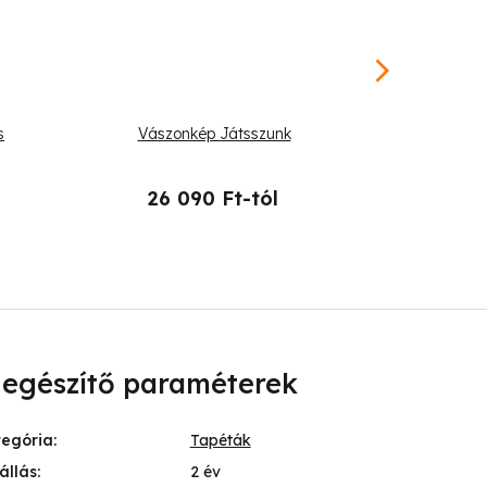
s
Vászonkép Játsszunk
Kerek vászo
26 090 Ft-tól
26 
iegészítő paraméterek
tegória
:
Tapéták
állás
:
2 év