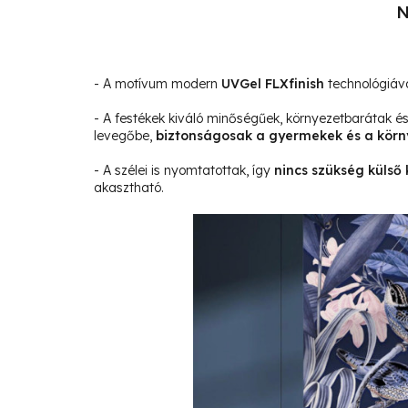
N
- A motívum modern
UVGel FLXfinish
technológiáva
- A festékek kiváló minőségűek, környezetbarátak 
levegőbe,
biztonságosak a gyermekek és a körn
- A szélei is nyomtatottak, így
nincs szükség külső 
akasztható.