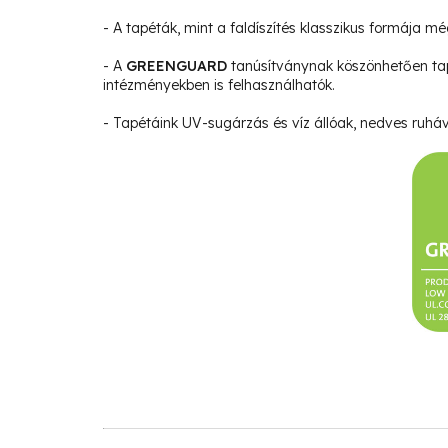
- A tapéták, mint a faldíszítés klasszikus formája m
- A
GREENGUARD
tanúsítványnak köszönhetően ta
intézményekben is felhasználhatók.
- Tapétáink UV-sugárzás és víz állóak, nedves ruháva