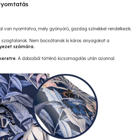
yomtatás
l van nyomtatva, mely gyönyörű, gazdag színekkel rendelkezik.
és szagtalanok. Nem bocsátanak ki káros anyagokat a
yezet számára.
keretre
. A dobozból történő kicsomagolás után azonnal