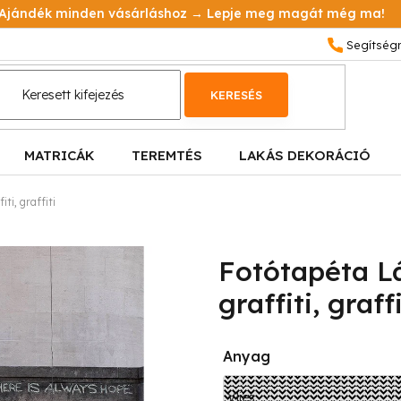
Ajándék minden vásárláshoz → Lepje meg magát még ma!
KERESÉS
MATRICÁK
TEREMTÉS
LAKÁS DEKORÁCIÓ
ti, graffiti
Fotótapéta Lá
graffiti, graffi
Anyag