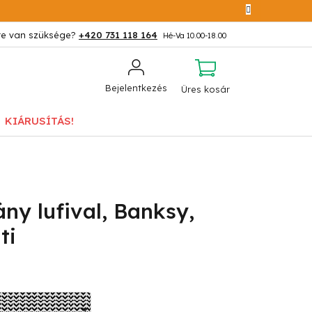
+420 731 118 164
KOSÁR
Bejelentkezés
Üres kosár
KIÁRUSÍTÁS!
ny lufival, Banksy,
ti