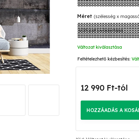
Méret
(szélesség x magass
Változat kiválasztása
Vál
12 990 Ft
-tól
Egységár:
HOZZÁADÁS A KOSÁ