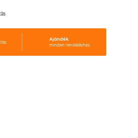
tás
Ajándék
rlás
minden rendeléshez