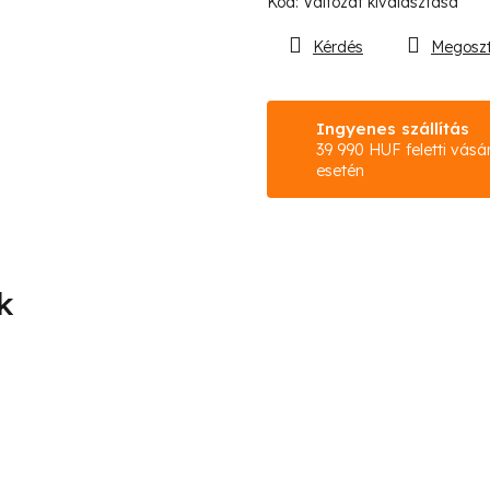
Kód:
Változat kiválasztása
Kérdés
Megosz
Ingyenes szállítás
39 990 HUF feletti vásá
esetén