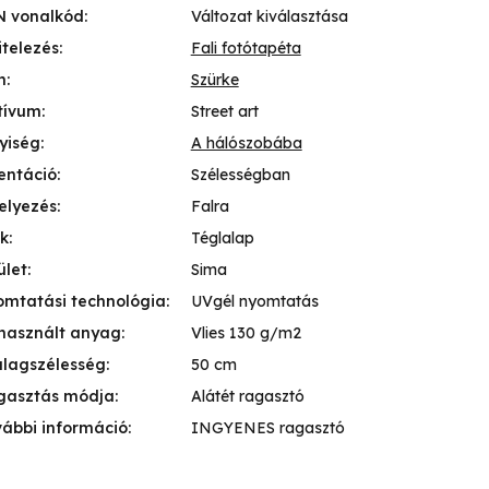
N vonalkód
:
Változat kiválasztása
itelezés
:
Fali fotótapéta
n
:
Szürke
tívum
:
Street art
yiség
:
A hálószobába
entáció
:
Szélességban
elyezés
:
Falra
k
:
Téglalap
ület
:
Sima
mtatási technológia
:
UVgél nyomtatás
használt anyag
:
Vlies 130 g/m2
lagszélesség
:
50 cm
gasztás módja
:
Alátét ragasztó
ábbi információ
:
INGYENES ragasztó