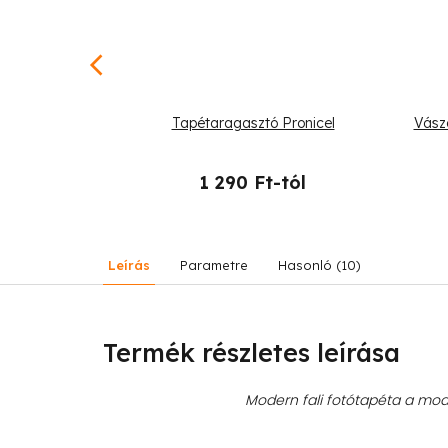
 absztrakt nő
Tapétaragasztó Pronicel
Vász
-tól
1 290 Ft-tól
Leírás
Parametre
Hasonló (10)
Termék részletes leírása
Modern fali fotótapéta a mode