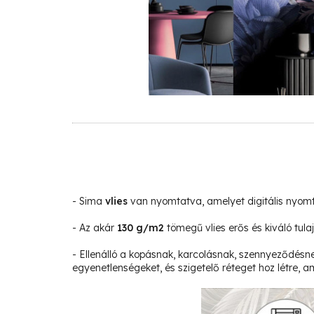
- Sima
vlies
van nyomtatva, amelyet digitális nyom
- Az akár
130 g/m2
tömegű vlies erős és kiváló tula
- Ellenálló a kopásnak, karcolásnak, szennyeződésne
egyenetlenségeket, és szigetelő réteget hoz létre, am