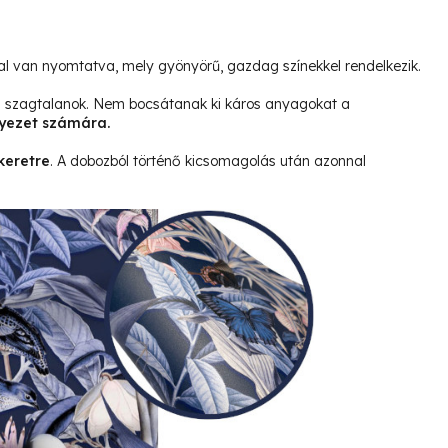
l van nyomtatva, mely gyönyörű, gazdag színekkel rendelkezik.
és szagtalanok. Nem bocsátanak ki káros anyagokat a
yezet számára.
keretre
. A dobozból történő kicsomagolás után azonnal