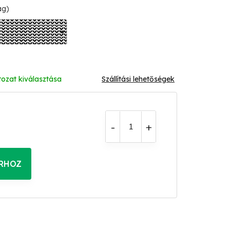
ág)
tozat kiválasztása
Szállítási lehetőségek
RHOZ