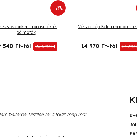
-tól
–25 %
rek vászonkép Trópusi fák és
Vászonkép Keleti madarak és
pálmafák
9 540 Ft-tól
14 970 Ft-tól
26 090 Ft
19 990 
K
rn beltérbe. Díszítse fel a falait még ma!
Ka
Jót
EA