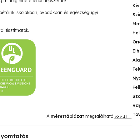
ég mindig hihetetlenül népszerűek.
Kiv
pétáink iskolákban, óvodákban és egészségügyi
Szí
Mo
l tisztíthatók.
Hel
Ori
Elh
Ala
Fel
Nyo
Fel
Sza
Ra
Tov
A
mérettáblázat
megtalálható
>>> ITT
.
yomtatás