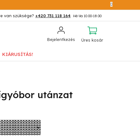
+420 731 118 164
KOSÁR
Bejelentkezés
Üres kosár
KIÁRUSÍTÁS!
ígyóbor utánzat