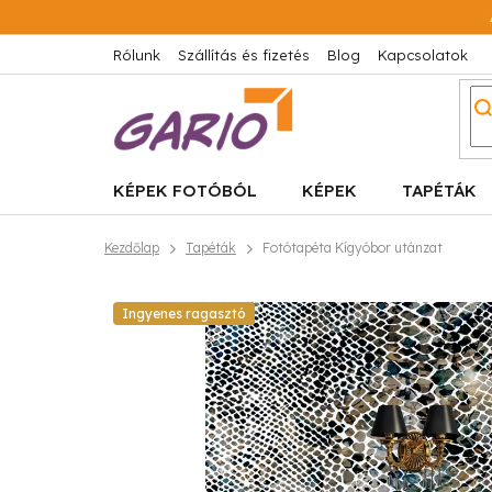
Ugrás
a
fő
Rólunk
Szállítás és fizetés
Blog
Kapcsolatok
tartalomhoz
KÉPEK FOTÓBÓL
KÉPEK
TAPÉTÁK
Kezdőlap
Tapéták
Fotótapéta Kígyóbor utánzat
Ingyenes ragasztó