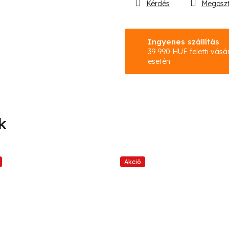
Kérdés
Megosz
Ingyenes szállítás
39 990 HUF feletti vásá
esetén
Akció