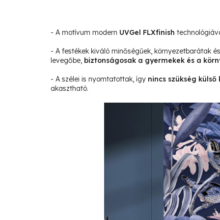
- A motívum modern
UVGel FLXfinish
technológiáva
- A festékek kiváló minőségűek, környezetbarátak 
levegőbe,
biztonságosak a gyermekek és a körn
- A szélei is nyomtatottak, így
nincs szükség külső 
akasztható.