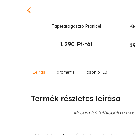
-tól
–25 %
i táj és a fák
Tapétaragasztó Pronicel
Ke
1 290 Ft-tól
1
19 990 Ft
Leírás
Parametre
Hasonló (10)
Termék részletes leírása
Modern fali fotótapéta a mode