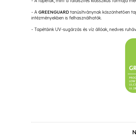
- A tapéták, mint a faldíszítés klasszikus formája m
- A
GREENGUARD
tanúsítványnak köszönhetően ta
intézményekben is felhasználhatók.
- Tapétáink UV-sugárzás és víz állóak, nedves ruháva
N