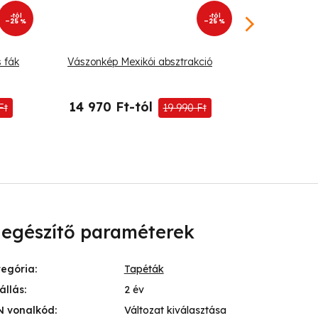
-tól
-tól
–25 %
–25 %
 fák
Vászonkép Mexikói absztrakció
Vászonkép
14 970 Ft-tól
14 970 
Ft
19 990 Ft
iegészítő paraméterek
tegória
:
Tapéták
állás
:
2 év
N vonalkód
:
Változat kiválasztása