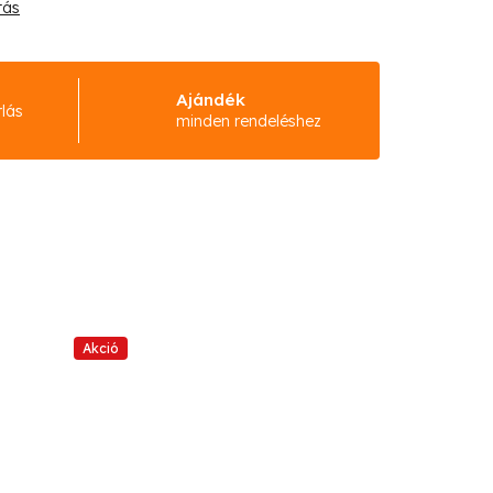
tás
Ajándék
rlás
minden rendeléshez
Akció
Akció