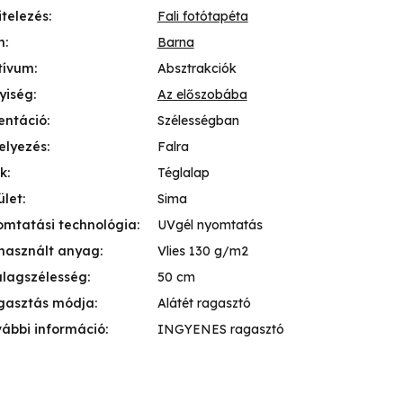
itelezés
:
Fali fotótapéta
n
:
Barna
tívum
:
Absztrakciók
yiség
:
Az előszobába
entáció
:
Szélességban
elyezés
:
Falra
k
:
Téglalap
ület
:
Sima
mtatási technológia
:
UVgél nyomtatás
használt anyag
:
Vlies 130 g/m2
lagszélesség
:
50 cm
gasztás módja
:
Alátét ragasztó
ábbi információ
:
INGYENES ragasztó