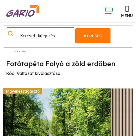
Ugrás
a
fő
KOSÁR
tartalomhoz
KERESÉS
Tapéták
Fotótapéta Folyó a zöld erdőben
Kód:
Változat kiválasztása
Ingyenes ragasztó