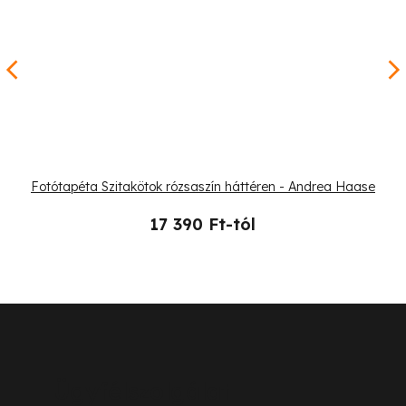
Fotótapéta Szitakötok rózsaszín háttéren - Andrea Haase
17 390 Ft-tól
L
á
b
Ügyfélszolgálat