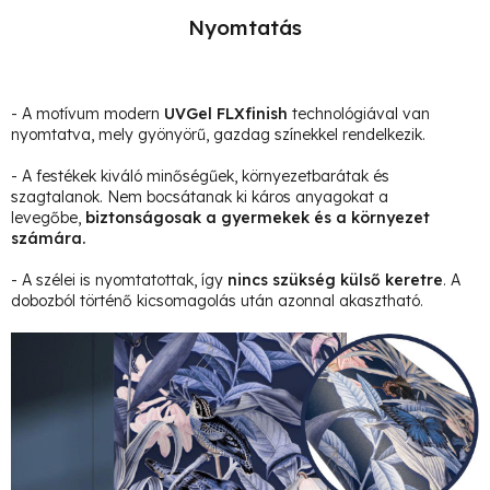
Nyomtatás
- A motívum modern
UVGel FLXfinish
technológiával van
nyomtatva, mely gyönyörű, gazdag színekkel rendelkezik.
- A festékek kiváló minőségűek, környezetbarátak és
szagtalanok. Nem bocsátanak ki káros anyagokat a
levegőbe,
biztonságosak a gyermekek és a környezet
számára.
- A szélei is nyomtatottak, így
nincs szükség külső keretre
. A
dobozból történő kicsomagolás után azonnal akasztható.