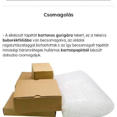
Csomagolás
- A elkészült tapétát
kartonos gurigára
tekert, ez a tekercs
buborékfóliába
van becsomagolva, az oldalai
ragasztószalaggal biztosítottak s az így becsomagolt tapétát
minoségi háromréteges hullámos
kartonpapírból
készült
dobozba csomagoljuk.