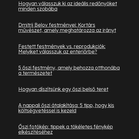
Hogyan válasszuk ki az ideális redőnyöket
minden szobába
Dmitrij Belov festményei: Kortárs
művészet, amely meghatározza az irányt
Festett festmények vs. reprodukciók:
Melyiket válasszuk az enteriőrbe?
5 őszi festmény, amely behozza otthonába
a természetet
Hogyan díszítsünk egy őszi belső teret
A nappali őszi átalakítása: 5 tipp, hogy kis
költségvetéssel is kezeld
Őszi fotókép: tippek a tökéletes fénykép
elkészítéséhez