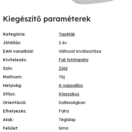
Kiegészítő paraméterek
Kategória
:
Tapéták
Jótállás
:
2 év
EAN vonalkód
:
Változat kiválasztása
Kivitelezés
:
Fali fotótapéta
Szín
:
Zöld
Motívum
:
Táj
Helyiség
:
A nappaliba
Stílus
:
Klasszikus
Orientáció
:
Szélességban
Elhelyezés
:
Falra
Alak
:
Téglalap
Felület
:
Sima