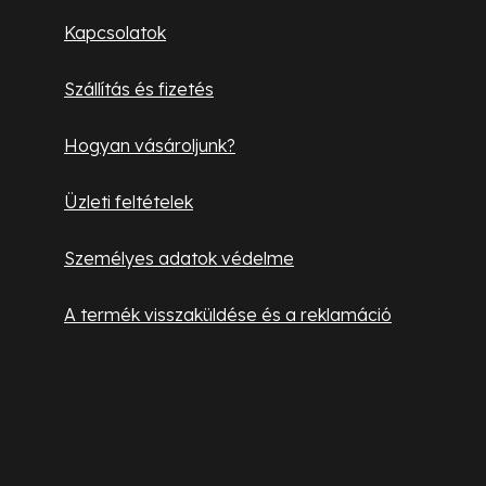
l
Kapcsolatok
é
Szállítás és fizetés
c
Hogyan vásároljunk?
Üzleti feltételek
Személyes adatok védelme
A termék visszaküldése és a reklamáció
Hasznos információk