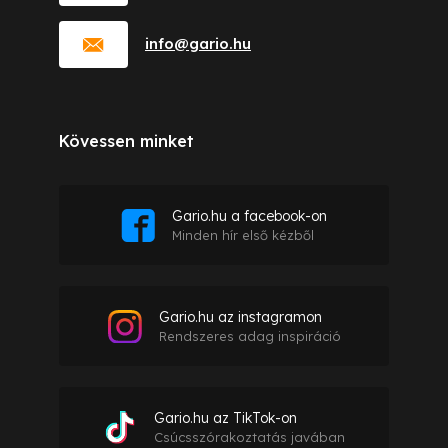
info
@
gario.hu
Kövessen minket
Gario.hu a facebook-on
Minden hír első kézből
Gario.hu az instagramon
Rendszeres adag inspiráció
Gario.hu az TikTok-on
Csúcsszórakoztatás javában