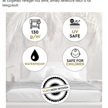
és szigetelő réteget hoz létre, amely lehetővé teszi a fal
lélegzését.