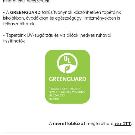
hihetetlenül népszerűek.
- A
GREENGUARD
tanúsítványnak köszönhetően tapétáink
iskolákban, óvodákban és egészségügyi intézményekben is
felhasználhatók.
- Tapétáink UV-sugárzás és víz állóak, nedves ruhával
tisztíthatók.
A
mérettáblázat
megtalálható
>>> ITT
.