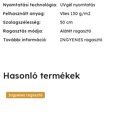
Nyomtatási technológia
:
UVgél nyomtatás
Felhasznált anyag
:
Vlies 130 g/m2
Szalagszélesség
:
50 cm
Ragasztás módja
:
Alátét ragasztó
További információ
:
INGYENES ragasztó
Ingyenes ragasztó