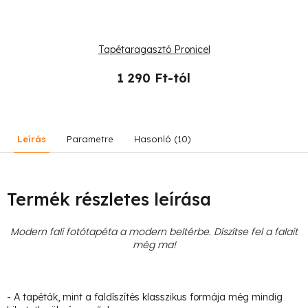
Tapétaragasztó Pronicel
1 290 Ft-tól
Leírás
Parametre
Hasonló (10)
Termék részletes leírása
Modern fali fotótapéta a modern beltérbe. Díszítse fel a falait
még ma!
- A tapéták, mint a faldíszítés klasszikus formája még mindig