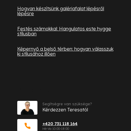
Hogyan készítsünk galériafalat lépésről
lépésre
Festés számokkal: Hangulatos este hygge
stílusban
Képernyő a belső térben: hogyan válasszuk
ki stílusához illően
Kapcsolat
Segítségre van szüksége?
Kérdezzen Teresatól
+420 731 118 164