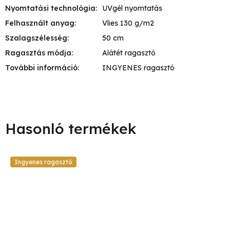
Nyomtatási technológia
:
UVgél nyomtatás
Felhasznált anyag
:
Vlies 130 g/m2
Szalagszélesség
:
50 cm
Ragasztás módja
:
Alátét ragasztó
További információ
:
INGYENES ragasztó
Ingyenes ragasztó