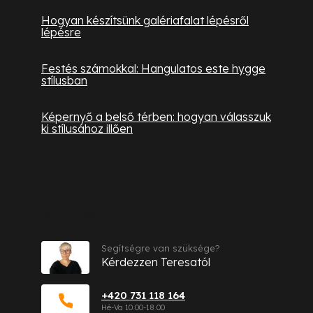
Hogyan készítsünk galériafalat lépésről
lépésre
Festés számokkal: Hangulatos este hygge
stílusban
Képernyő a belső térben: hogyan válasszuk
ki stílusához illően
Kapcsolat
Segítségre van szüksége?
Kérdezzen Teresatól
+420 731 118 164