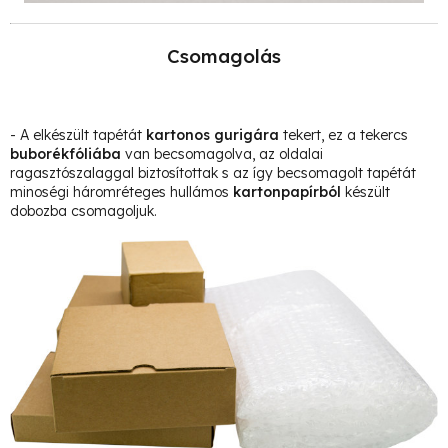
Csomagolás
- A elkészült tapétát
kartonos gurigára
tekert, ez a tekercs
buborékfóliába
van becsomagolva, az oldalai
ragasztószalaggal biztosítottak s az így becsomagolt tapétát
minoségi háromréteges hullámos
kartonpapírból
készült
dobozba csomagoljuk.