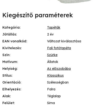
Kiegészítő paraméterek
Kategória
:
Tapéták
Jótállás
:
2 év
EAN vonalkód
:
Változat kiválasztása
Kivitelezés
:
Fali fotótapéta
Szín
:
Szürke
Motívum
:
Állatok
Helyiség
:
Az előszobába
Stílus
:
Klasszikus
Orientáció
:
Szélességban
Elhelyezés
:
Falra
Alak
:
Téglalap
Felület
:
Sima