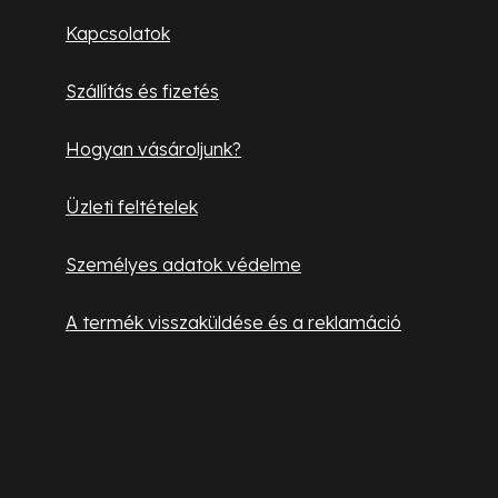
l
Kapcsolatok
é
Szállítás és fizetés
c
Hogyan vásároljunk?
Üzleti feltételek
Személyes adatok védelme
A termék visszaküldése és a reklamáció
Hasznos információk