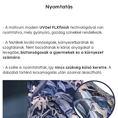
Nyomtatás
- A motívum modern
UVGel FLXfinish
technológiával van
nyomtatva, mely gyönyörű, gazdag színekkel rendelkezik.
- A festékek kiváló minőségűek, környezetbarátak és
szagtalanok. Nem bocsátanak ki káros anyagokat a
levegőbe,
biztonságosak a gyermekek és a környezet
számára.
- A szélei is nyomtatottak, így
nincs szükség külső keretre
. A
dobozból történő kicsomagolás után azonnal akasztható.