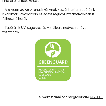
hihetetlenül népszerűek.
- A
GREENGUARD
tanúsítványnak köszönhetően tapétáink
iskolákban, óvodákban és egészségügyi intézményekben is
felhasználhatók.
- Tapétáink UV-sugárzás és víz állóak, nedves ruhával
tisztíthatók.
A
mérettáblázat
megtalálható
>>> ITT
.