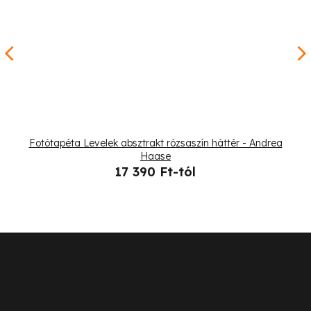
Fotótapéta Levelek absztrakt rózsaszín háttér - Andrea
Haase
17 390 Ft-tól
L
á
b
Ügyfélszolgálat