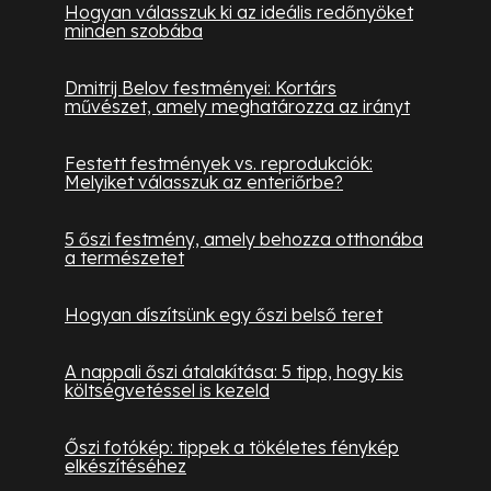
Hogyan válasszuk ki az ideális redőnyöket
minden szobába
Dmitrij Belov festményei: Kortárs
művészet, amely meghatározza az irányt
Festett festmények vs. reprodukciók:
Melyiket válasszuk az enteriőrbe?
5 őszi festmény, amely behozza otthonába
a természetet
Hogyan díszítsünk egy őszi belső teret
A nappali őszi átalakítása: 5 tipp, hogy kis
költségvetéssel is kezeld
Őszi fotókép: tippek a tökéletes fénykép
elkészítéséhez