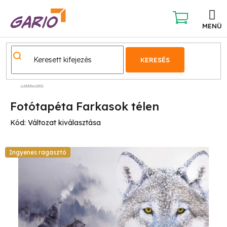
Ugrás
a
fő
KOSÁR
tartalomhoz
KERESÉS
Tapéták
Fotótapéta Farkasok télen
Kód:
Változat kiválasztása
Ingyenes ragasztó