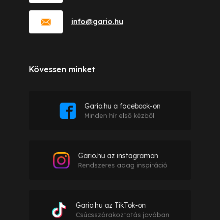
info
@
gario.hu
Kövessen minket
Gario.hu a facebook-on
Minden hír első kézből
Gario.hu az instagramon
Rendszeres adag inspiráció
Gario.hu az TikTok-on
Csúcsszórakoztatás javában