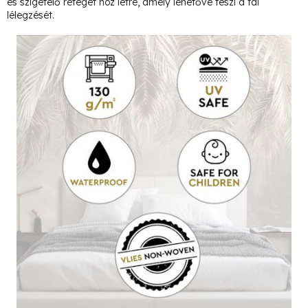
és szigetelő réteget hoz létre, amely lehetővé teszi a fal
lélegzését.