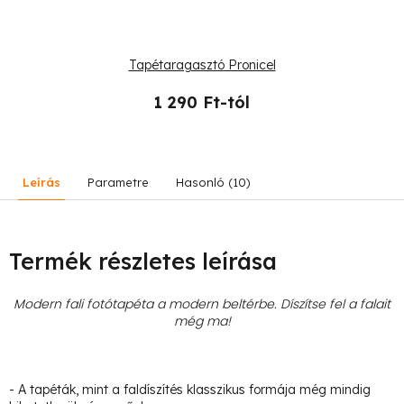
Tapétaragasztó Pronicel
1 290 Ft-tól
Leírás
Parametre
Hasonló (10)
Termék részletes leírása
Modern fali fotótapéta a modern beltérbe. Díszítse fel a falait
még ma!
- A tapéták, mint a faldíszítés klasszikus formája még mindig