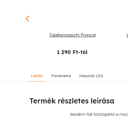
 oroszlán
Tapétaragasztó Pronicel
-tól
1 290 Ft-tól
Leírás
Parametre
Hasonló (10)
Termék részletes leírása
Modern fali fotótapéta a mode