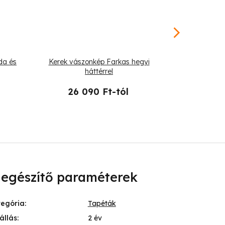
da és
Kerek vászonkép Farkas hegyi
Vászonk
háttérrel
a
26 090 Ft-tól
19 
iegészítő paraméterek
tegória
:
Tapéták
állás
:
2 év