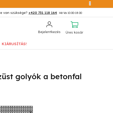
+420 731 118 164
KOSÁR
Bejelentkezés
Üres kosár
KIÁRUSÍTÁS!
üst golyók a betonfal