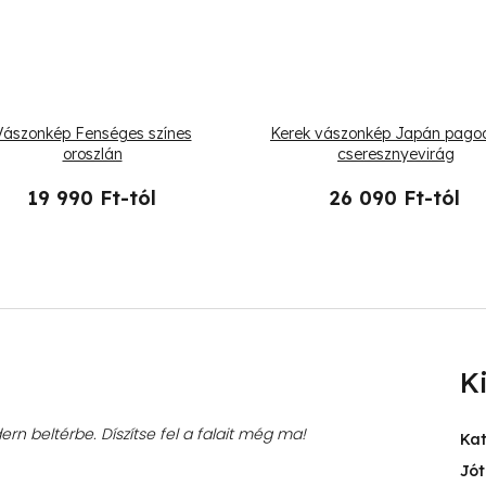
Vászonkép Fenséges színes
Kerek vászonkép Japán pago
oroszlán
cseresznyevirág
19 990 Ft-tól
26 090 Ft-tól
K
rn beltérbe. Díszítse fel a falait még ma!
Ka
Jót