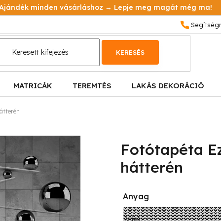
Ajándék minden vásárláshoz → Lepje meg magát még ma!
KERESÉS
MATRICÁK
TEREMTÉS
LAKÁS DEKORÁCIÓ
átterén
Fotótapéta Ez
hátterén
Anyag