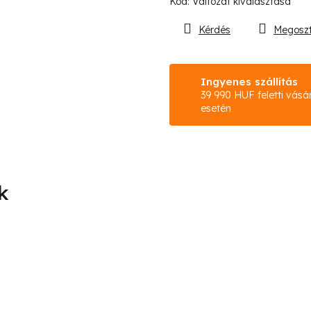
Kód:
Változat kiválasztása
Kérdés
Megosz
Ingyenes szállítás
39 990 HUF feletti vásá
esetén