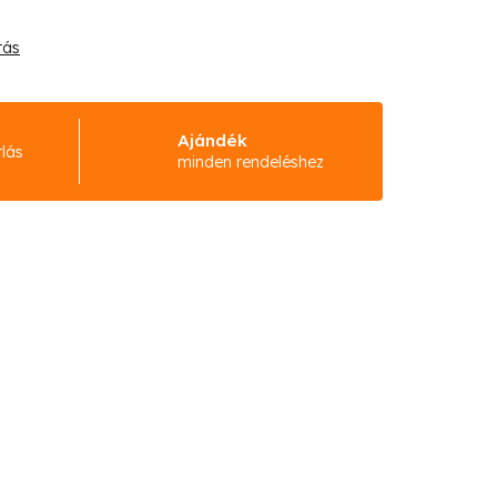
tás
Ajándék
rlás
minden rendeléshez