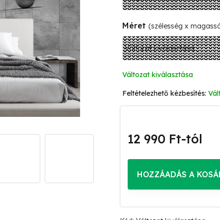
Méret
(szélesség x magass
Változat kiválasztása
Vál
12 990 Ft
-tól
Egységár:
HOZZÁADÁS A KOSÁ