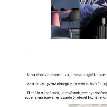
- Sima
vlies
van nyomtatva, amelyet digitális nyom
- Az akár
130 g/m2
tömegű vlies erős és kiváló tula
- Ellenálló a kopásnak, karcolásnak, szennyeződésne
egyenetlenségeket, és szigetelő réteget hoz létre, am