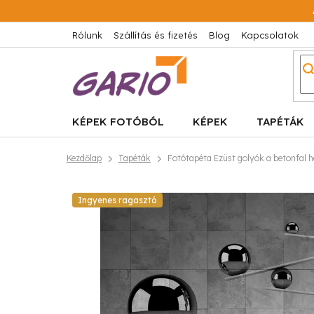
Ugrás
a
fő
Rólunk
Szállítás és fizetés
Blog
Kapcsolatok
tartalomhoz
KÉPEK FOTÓBÓL
KÉPEK
TAPÉTÁK
Kezdőlap
Tapéták
Fotótapéta Ezüst golyók a betonfal h
Ingyenes ragasztó