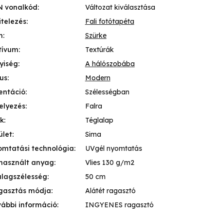
N vonalkód
:
Változat kiválasztása
itelezés
:
Fali fotótapéta
n
:
Szürke
tívum
:
Textúrák
yiség
:
A hálószobába
lus
:
Modern
entáció
:
Szélességban
elyezés
:
Falra
k
:
Téglalap
ület
:
Sima
mtatási technológia
:
UVgél nyomtatás
használt anyag
:
Vlies 130 g/m2
lagszélesség
:
50 cm
gasztás módja
:
Alátét ragasztó
ábbi információ
:
INGYENES ragasztó