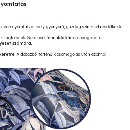
yomtatás
l van nyomtatva, mely gyönyörű, gazdag színekkel rendelkezik.
és szagtalanok. Nem bocsátanak ki káros anyagokat a
yezet számára.
keretre
. A dobozból történő kicsomagolás után azonnal