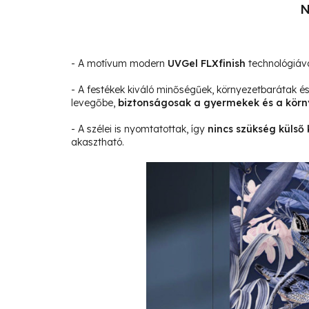
N
- A motívum modern
UVGel FLXfinish
technológiáva
- A festékek kiváló minőségűek, környezetbarátak 
levegőbe,
biztonságosak a gyermekek és a körn
- A szélei is nyomtatottak, így
nincs szükség külső 
akasztható.