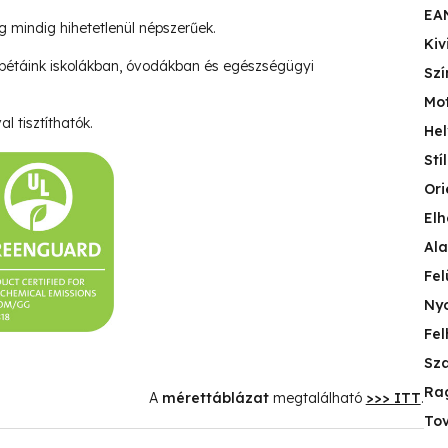
EA
ég mindig hihetetlenül népszerűek.
Kiv
pétáink iskolákban, óvodákban és egészségügyi
Szí
Mo
l tisztíthatók.
Hel
Stí
Ori
Elh
Ala
Fel
Nyo
Fel
Sza
Ra
A
mérettáblázat
megtalálható
>>> ITT
.
Tov