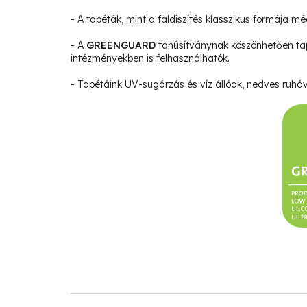
- A tapéták, mint a faldíszítés klasszikus formája m
- A
GREENGUARD
tanúsítványnak köszönhetően ta
intézményekben is felhasználhatók.
- Tapétáink UV-sugárzás és víz állóak, nedves ruháva