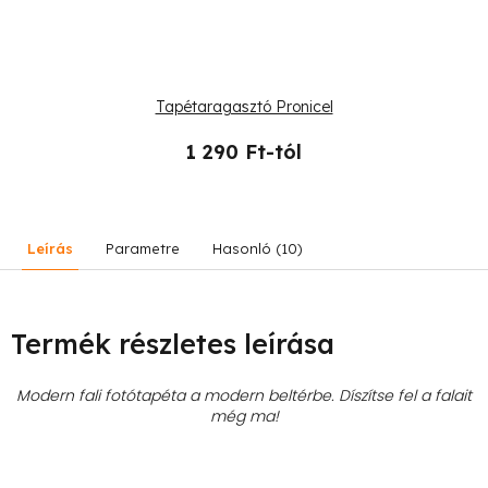
Tapétaragasztó Pronicel
1 290 Ft-tól
Leírás
Parametre
Hasonló (10)
Termék részletes leírása
Modern fali fotótapéta a modern beltérbe. Díszítse fel a falait
még ma!