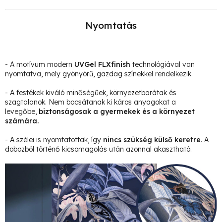
Nyomtatás
- A motívum modern
UVGel FLXfinish
technológiával van
nyomtatva, mely gyönyörű, gazdag színekkel rendelkezik.
- A festékek kiváló minőségűek, környezetbarátak és
szagtalanok. Nem bocsátanak ki káros anyagokat a
levegőbe,
biztonságosak a gyermekek és a környezet
számára.
- A szélei is nyomtatottak, így
nincs szükség külső keretre
. A
dobozból történő kicsomagolás után azonnal akasztható.