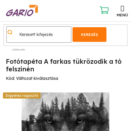
Ugrás
a
fő
KOSÁR
tartalomhoz
KERESÉS
Tapéták
Fotótapéta A farkas tükrözodik a tó
felszínén
Kód:
Változat kiválasztása
Ingyenes ragasztó