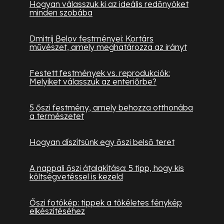
Hogyan válasszuk ki az ideális redőnyöket
minden szobába
Dmitrij Belov festményei: Kortárs
művészet, amely meghatározza az irányt
Festett festmények vs. reprodukciók:
Melyiket válasszuk az enteriőrbe?
5 őszi festmény, amely behozza otthonába
a természetet
Hogyan díszítsünk egy őszi belső teret
A nappali őszi átalakítása: 5 tipp, hogy kis
költségvetéssel is kezeld
Őszi fotókép: tippek a tökéletes fénykép
elkészítéséhez