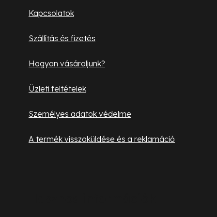
l
Kapcsolatok
é
Szállítás és fizetés
c
Hogyan vásároljunk?
Üzleti feltételek
Személyes adatok védelme
A termék visszaküldése és a reklamáció
Hasznos információk