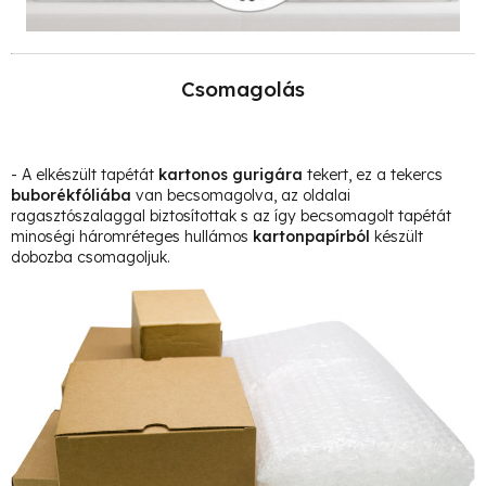
Csomagolás
- A elkészült tapétát
kartonos gurigára
tekert, ez a tekercs
buborékfóliába
van becsomagolva, az oldalai
ragasztószalaggal biztosítottak s az így becsomagolt tapétát
minoségi háromréteges hullámos
kartonpapírból
készült
dobozba csomagoljuk.