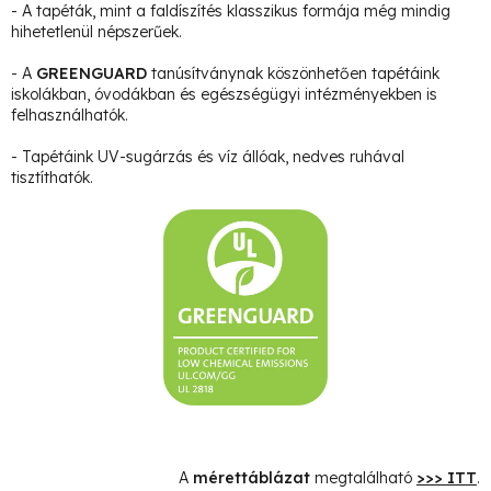
- A tapéták, mint a faldíszítés klasszikus formája még mindig
hihetetlenül népszerűek.
- A
GREENGUARD
tanúsítványnak köszönhetően tapétáink
iskolákban, óvodákban és egészségügyi intézményekben is
felhasználhatók.
- Tapétáink UV-sugárzás és víz állóak, nedves ruhával
tisztíthatók.
A
mérettáblázat
megtalálható
>>> ITT
.