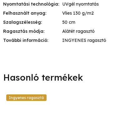
Nyomtatási technológia
:
UVgél nyomtatás
Felhasznált anyag
:
Vlies 130 g/m2
Szalagszélesség
:
50 cm
Ragasztás módja
:
Alátét ragasztó
További információ
:
INGYENES ragasztó
Ingyenes ragasztó