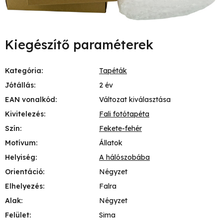
Kiegészítő paraméterek
Kategória
:
Tapéták
Jótállás
:
2 év
EAN vonalkód
:
Változat kiválasztása
Kivitelezés
:
Fali fotótapéta
Szín
:
Fekete-fehér
Motívum
:
Állatok
Helyiség
:
A hálószobába
Orientáció
:
Négyzet
Elhelyezés
:
Falra
Alak
:
Négyzet
Felület
:
Sima