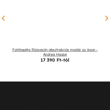
Fotótapéta Rózsaszín absztrakciós madár az ágon -
Andrea Haase
17 390 Ft-tól
L
á
b
Ügyfélszolgálat