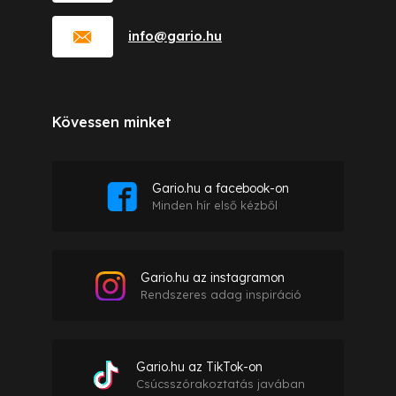
info
@
gario.hu
Kövessen minket
Gario.hu a facebook-on
Minden hír első kézből
Gario.hu az instagramon
Rendszeres adag inspiráció
Gario.hu az TikTok-on
Csúcsszórakoztatás javában