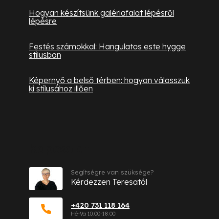
Hogyan készítsünk galériafalat lépésről
lépésre
Festés számokkal: Hangulatos este hygge
stílusban
Képernyő a belső térben: hogyan válasszuk
ki stílusához illően
Kapcsolat
Segítségre van szüksége?
Kérdezzen Teresatól
+420 731 118 164