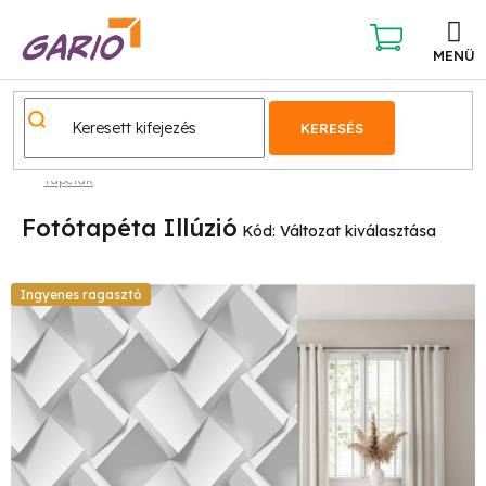
Ugrás
a
fő
KOSÁR
tartalomhoz
KERESÉS
Tapéták
Fotótapéta Illúzió
Kód:
Változat kiválasztása
Ingyenes ragasztó