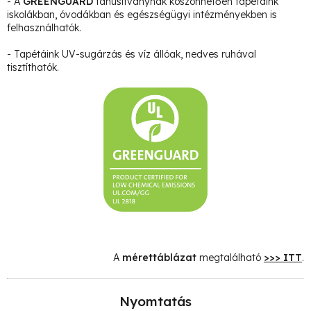
- A
GREENGUARD
tanúsítványnak köszönhetően tapétáink
iskolákban, óvodákban és egészségügyi intézményekben is
felhasználhatók.
- Tapétáink UV-sugárzás és víz állóak, nedves ruhával
tisztíthatók.
A
mérettáblázat
megtalálható
>>> ITT
.
Nyomtatás