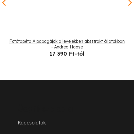
Fotótapéta A papagájok a levelekben absztrakt állatokban
- Andrea Haase
17 390 Ft-tól
L
á
b
Ügyfélszolgálat
l
Kapcsolatok
é