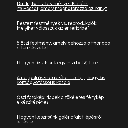
Dmitrij Belov festményei: Kortárs
művészet, amely meghatározza az irányt
Festett festmények vs. reprodukciók:
Melyiket válasszuk az enteriőrbe?
5 őszi festmény, amely behozza otthonába
a természetet
Hogyan díszítsünk egy őszi belső teret
A nappali őszi átalakítása: 5 tipp, hogy kis
költségvetéssel is kezeld
Őszi fotókép: tippek a tökéletes fénykép
elkészítéséhez
Hogyan készítsünk galériafalat lépésről
lépésre