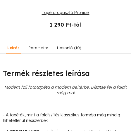
Tapétaragasztó Pronicel
1 290 Ft-tól
Leírás
Parametre
Hasonló (10)
Termék részletes leírása
Modern fali fotótapéta a modern beltérbe. Díszítse fel a falait
még ma!
- A tapéták, mint a faldíszítés klasszikus formája még mindig
hihetetlenül népszerűek.