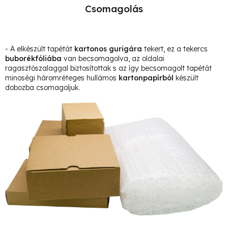
Csomagolás
- A elkészült tapétát
kartonos gurigára
tekert, ez a tekercs
buborékfóliába
van becsomagolva, az oldalai
ragasztószalaggal biztosítottak s az így becsomagolt tapétát
minoségi háromréteges hullámos
kartonpapírból
készült
dobozba csomagoljuk.