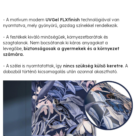
- A motívum modern
UVGel FLXfinish
technológiával van
nyomtatva, mely gyönyörű, gazdag színekkel rendelkezik.
- A festékek kiváló minőségűek, környezetbarátak és
szagtalanok. Nem bocsátanak ki káros anyagokat a
levegőbe,
biztonságosak a gyermekek és a környezet
számára.
- A szélei is nyomtatottak, így
nincs szükség külső keretre
. A
dobozból történő kicsomagolás után azonnal akasztható.