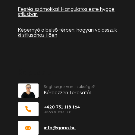
Festés számokkal: Hangulatos este hygge
stílusban
Képernyő a belső térben: hogyan válasszuk
ki stílusához illően
Kapcsolat
Segítségre van szüksége?
Kérdezzen Teresatól
+420 731 118 164
info
@
gario.hu