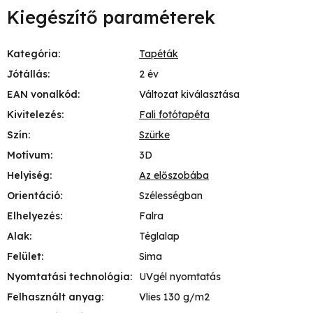
Kiegészítő paraméterek
Kategória
:
Tapéták
Jótállás
:
2 év
EAN vonalkód
:
Változat kiválasztása
Kivitelezés
:
Fali fotótapéta
Szín
:
Szürke
Motívum
:
3D
Helyiség
:
Az előszobába
Orientáció
:
Szélességban
Elhelyezés
:
Falra
Alak
:
Téglalap
Felület
:
Sima
Nyomtatási technológia
:
UVgél nyomtatás
Felhasznált anyag
:
Vlies 130 g/m2