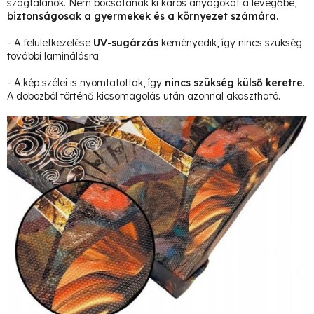
szagtalanok. Nem bocsátanak ki káros anyagokat a levegőbe,
biztonságosak a gyermekek és a környezet számára.
- A felületkezelése
UV-sugárzás
keményedik, így nincs szükség
további laminálásra.
- A kép szélei is nyomtatottak, így
nincs szükség külső keretre
.
A dobozból történő kicsomagolás után azonnal akasztható.