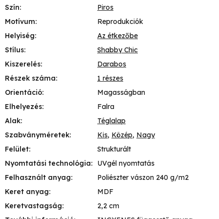
Szín
:
Piros
Motívum
:
Reprodukciók
Helyiség
:
Az étkezőbe
Stílus
:
Shabby Chic
Kiszerelés
:
Darabos
Részek száma
:
1 részes
Orientáció
:
Magasságban
Elhelyezés
:
Falra
Alak
:
Téglalap
Szabványméretek
:
Kis
,
Közép
,
Nagy
Felület
:
Strukturált
Nyomtatási technológia
:
UVgél nyomtatás
Felhasznált anyag
:
Poliészter vászon 240 g/m2
Keret anyag
:
MDF
Keretvastagság
:
2,2 cm