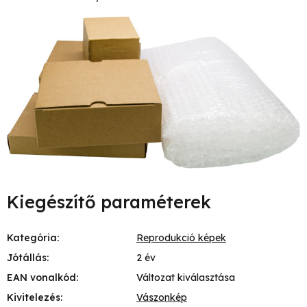
Kiegészítő paraméterek
Kategória
:
Reprodukció képek
Jótállás
:
2 év
EAN vonalkód
:
Változat kiválasztása
Kivitelezés
:
Vászonkép