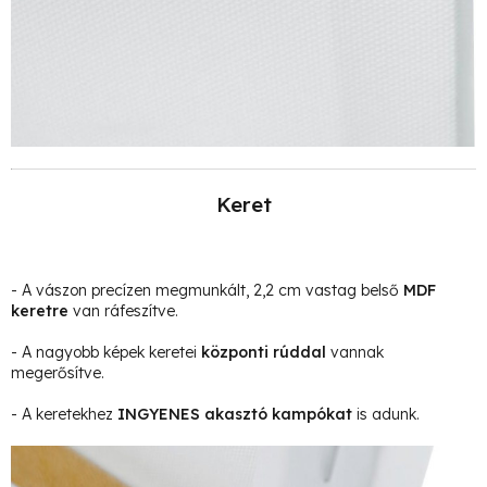
Keret
- A vászon precízen megmunkált, 2,2 cm vastag belső
MDF
keretre
van ráfeszítve.
- A nagyobb képek keretei
központi rúddal
vannak
megerősítve.
- A keretekhez
INGYENES akasztó kampókat
is adunk.