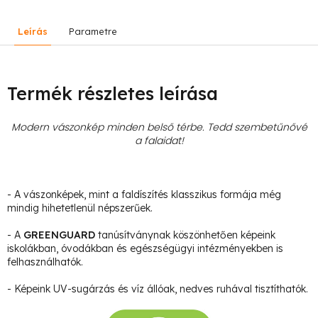
Leírás
Parametre
Termék részletes leírása
Modern vászonkép minden belső térbe. Tedd szembetűnővé
a falaidat!
- A vászonképek, mint a faldíszítés klasszikus formája még
mindig hihetetlenül népszerűek.
- A
GREENGUARD
tanúsítványnak köszönhetően képeink
iskolákban, óvodákban és egészségügyi intézményekben is
felhasználhatók.
- Képeink UV-sugárzás és víz állóak, nedves ruhával tisztíthatók.