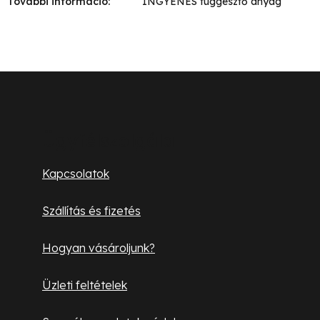
További információ
:
INGYENES függesztő anyag
L
á
b
Ügyfélszolgálat
l
Kapcsolatok
é
Szállítás és fizetés
c
Hogyan vásároljunk?
Üzleti feltételek