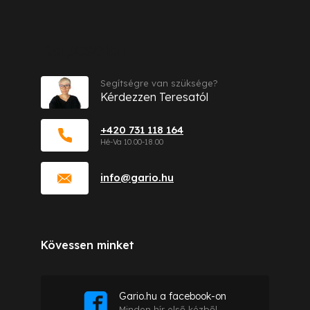
Kapcsolat
Segítségre van szüksége?
Kérdezzen Teresatól
+420 731 118 164
info
@
gario.hu
Kövessen minket
Gario.hu a facebook-on
Minden hír első kézből