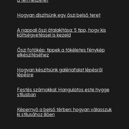
Hogyan díszítsünk egy őszi belső teret
A nappali őszi átalakítása: 5 tipp, hogy kis
költségvetéssel is kezeld
Őszi fotókép: tippek a tökéletes fénykép
elkészítéséhez
Hogyan készítsünk galériafalat lépésről
lépésre
Festés számokkal: Hangulatos este hygge
stílusban
Képernyő a belső térben: hogyan válasszuk
ki stílusához illően