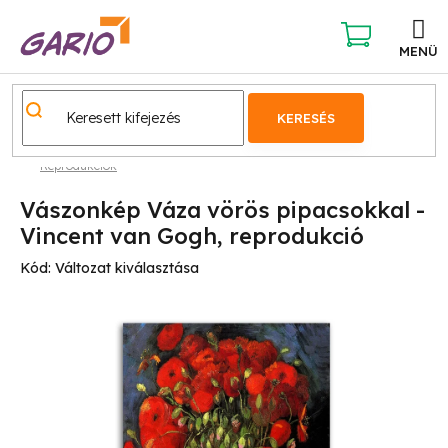
Ugrás
a
fő
KOSÁR
tartalomhoz
KERESÉS
Reprodukciók
Vászonkép Váza vörös pipacsokkal -
Vincent van Gogh, reprodukció
Kód:
Változat kiválasztása