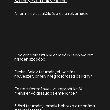
Személyes adatok védelme
A termék visszaküldése és a reklamáció
Hasznos információk
Hogyan válasszuk ki az ideális redőnyöket
minden szobába
Dmitrij Belov festményei: Kortárs
művészet, amely meghatározza az irányt
Festett festmények vs. reprodukciók:
Melyiket válasszuk az enteriőrbe?
5 őszi festmény, amely behozza otthonába
a természetet