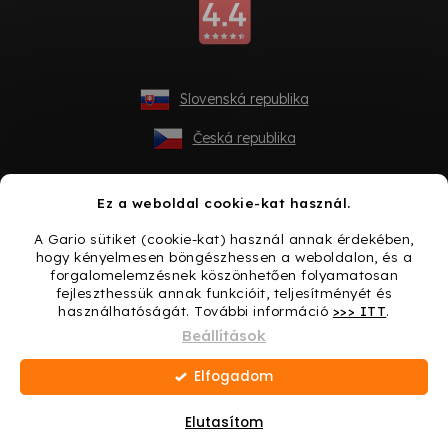
Slovenská republika
Česká republika
Ez a weboldal cookie-kat használ.
A Gario sütiket (cookie-kat) használ annak érdekében,
hogy kényelmesen böngészhessen a weboldalon, és a
forgalomelemzésnek köszönhetően folyamatosan
fejleszthessük annak funkcióit, teljesítményét és
használhatóságát. További információ
>>> ITT
.
Shoptet készítette
Beállítások
Elfogadom
Copyright 2026
Gario.hu
. Minden jog fenntartva.
Süti
beállítások szerkesztése
Elutasítom
Ajándék minden vásárláshoz → Lepje meg magát még
ma!