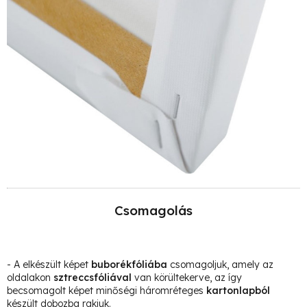
Csomagolás
- A elkészült képet
buborékfóliába
csomagoljuk, amely az
oldalakon
sztreccsfóliával
van körültekerve, az így
becsomagolt képet minőségi háromréteges
kartonlapból
készült dobozba rakjuk.