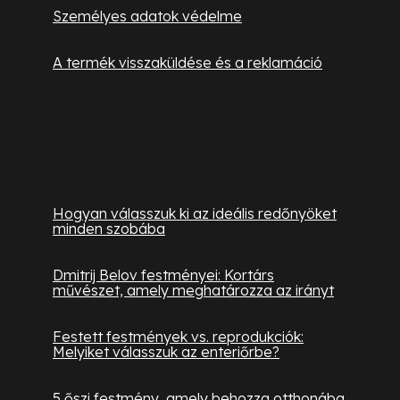
Személyes adatok védelme
A termék visszaküldése és a reklamáció
Hasznos információk
Hogyan válasszuk ki az ideális redőnyöket
minden szobába
Dmitrij Belov festményei: Kortárs
művészet, amely meghatározza az irányt
Festett festmények vs. reprodukciók:
Melyiket válasszuk az enteriőrbe?
5 őszi festmény, amely behozza otthonába