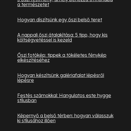
a természetet
Hogyan díszítsünk egy őszi belső teret
A nappali őszi átalakítása: 5 tipp, hogy kis
költségvetéssel is kezeld
Őszi fotókép: tippek a tökéletes fénykép
elkészítéséhez
Hogyan készítsünk galériafalat lépésről
lépésre
Festés számokkal: Hangulatos este hygge
stílusban
Képernyő a belső térben: hogyan válasszuk
ki stílusához illően