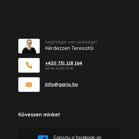
Kapcsolat
Segítségre van szüksége?
Kérdezzen Teresatól
+420 731 118 164
info
@
gario.hu
Kövessen minket
Gario.hu a facebook-on