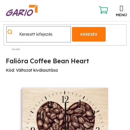
Ugrás
a
fő
KOSÁR
tartalomhoz
KERESÉS
Órák
Falióra Coffee Bean Heart
Kód:
Változat kiválasztása