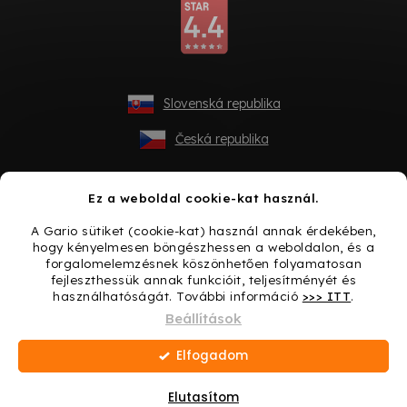
Slovenská republika
Česká republika
Ez a weboldal cookie-kat használ.
A Gario sütiket (cookie-kat) használ annak érdekében,
hogy kényelmesen böngészhessen a weboldalon, és a
forgalomelemzésnek köszönhetően folyamatosan
fejleszthessük annak funkcióit, teljesítményét és
használhatóságát. További információ
>>> ITT
.
Shoptet készítette
Beállítások
Elfogadom
Copyright 2026
Gario.hu
. Minden jog fenntartva.
Süti
beállítások szerkesztése
Elutasítom
Ajándék minden vásárláshoz → Lepje meg magát még