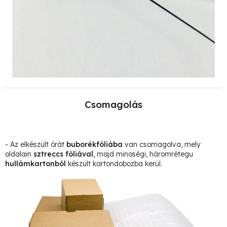
Csomagolás
- Az elkészült órát
buborékfóliába
van csomagolva, mely
oldalain
sztreccs fóliával
, majd minoségi, háromrétegu
hullámkartonból
készült kartondobozba kerül.