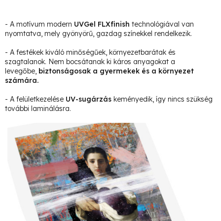
- A motívum modern
UVGel FLXfinish
technológiával van
nyomtatva, mely gyönyörű, gazdag színekkel rendelkezik.
- A festékek kiváló minőségűek, környezetbarátak és
szagtalanok. Nem bocsátanak ki káros anyagokat a
levegőbe,
biztonságosak a gyermekek és a környezet
számára.
- A felületkezelése
UV-sugárzás
keményedik, így nincs szükség
további laminálásra.