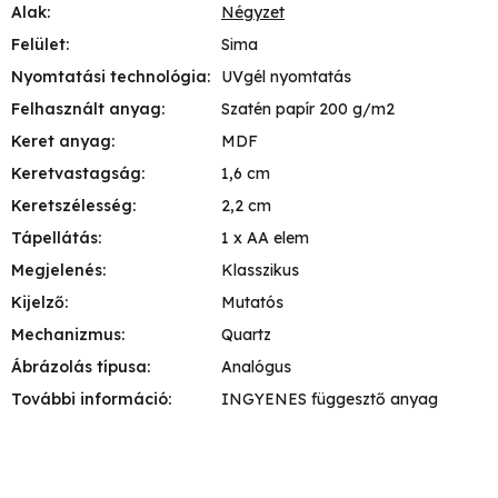
Alak
:
Négyzet
Felület
:
Sima
Nyomtatási technológia
:
UVgél nyomtatás
Felhasznált anyag
:
Szatén papír 200 g/m2
Keret anyag
:
MDF
Keretvastagság
:
1,6 cm
Keretszélesség
:
2,2 cm
Tápellátás
:
1 x AA elem
Megjelenés
:
Klasszikus
Kijelző
:
Mutatós
Mechanizmus
:
Quartz
Ábrázolás típusa
:
Analógus
További információ
:
INGYENES függesztő anyag