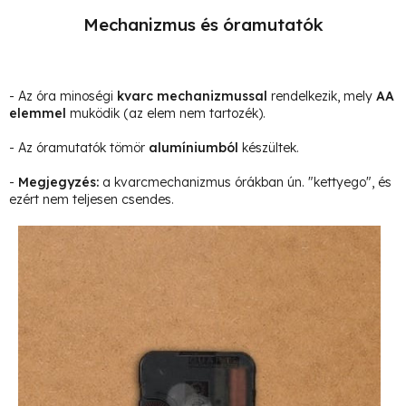
Mechanizmus és óramutatók
- Az óra minoségi
kvarc mechanizmussal
rendelkezik, mely
AA
elemmel
muködik (az elem nem tartozék).
- Az óramutatók tömör
alumíniumból
készültek.
-
Megjegyzés
:
a kvarcmechanizmus órákban ún. "kettyego", és
ezért nem teljesen csendes.