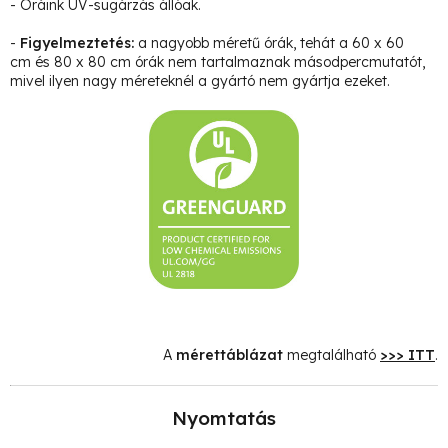
- Óráink UV-sugárzás állóak.
-
Figyelmeztetés:
a nagyobb méretű órák, tehát a 60 x 60
cm és 80 x 80 cm órák nem tartalmaznak másodpercmutatót,
mivel ilyen nagy méreteknél a gyártó nem gyártja ezeket.
A
mérettáblázat
megtalálható
>>> ITT
.
Nyomtatás