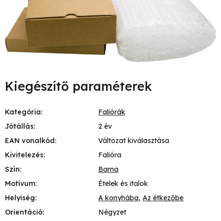
Kiegészítő paraméterek
Kategória
:
Faliórák
Jótállás
:
2 év
EAN vonalkód
:
Változat kiválasztása
Kivitelezés
:
Falióra
Szín
:
Barna
Motívum
:
Ételek és italok
Helyiség
:
A konyhába
,
Az étkezőbe
Orientáció
:
Négyzet