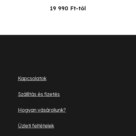
19 990 Ft-tól
L
á
b
Ügyfélszolgálat
l
Kapcsolatok
é
Szállítás és fizetés
c
Hogyan vásároljunk?
Üzleti feltételek