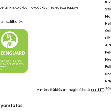
Kiv
pétáink iskolákban, óvodákban és egészségügyi
Szí
Mo
l tisztíthatók.
Hel
Ori
Elh
Ala
Fel
Nyo
Fel
Sza
Ra
Tov
A
mérettáblázat
megtalálható
>>> ITT
.
yomtatás