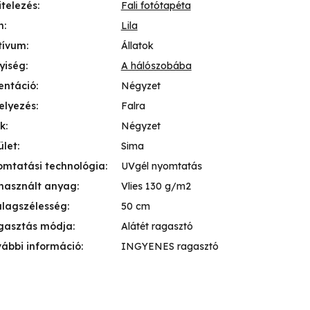
itelezés
:
Fali fotótapéta
n
:
Lila
tívum
:
Állatok
yiség
:
A hálószobába
entáció
:
Négyzet
elyezés
:
Falra
k
:
Négyzet
ület
:
Sima
mtatási technológia
:
UVgél nyomtatás
használt anyag
:
Vlies 130 g/m2
lagszélesség
:
50 cm
gasztás módja
:
Alátét ragasztó
ábbi információ
:
INGYENES ragasztó