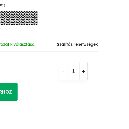
ág)
tozat kiválasztása
Szállítási lehetőségek
RHOZ