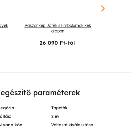
gyek
Vászonkép Játék szimbólumok kék
Vászonké
alapon
26 090 Ft-tól
19 
iegészítő paraméterek
tegória
:
Tapéták
állás
:
2 év
N vonalkód
:
Változat kiválasztása