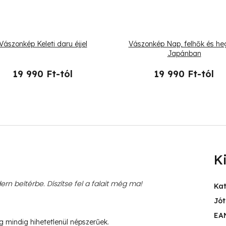
Vászonkép Keleti daru éjjel
Vászonkép Nap, felhők és he
Japánban
19 990 Ft-tól
19 990 Ft-tól
K
rn beltérbe. Díszítse fel a falait még ma!
Ka
Jót
EA
ég mindig hihetetlenül népszerűek.