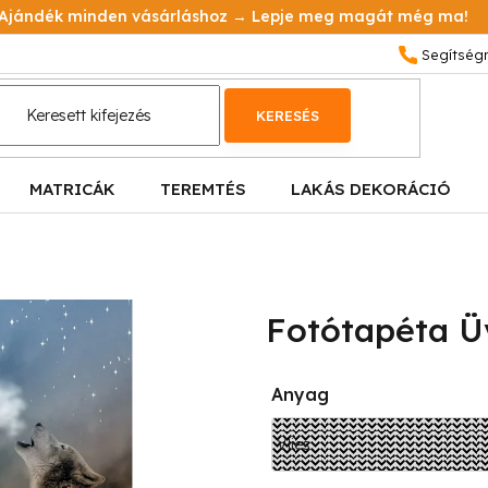
Ajándék minden vásárláshoz → Lepje meg magát még ma!
KERESÉS
MATRICÁK
TEREMTÉS
LAKÁS DEKORÁCIÓ
Fotótapéta Üv
Anyag