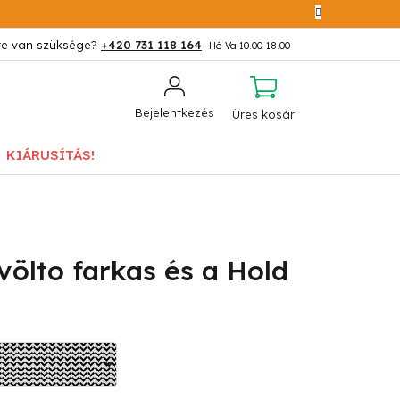
+420 731 118 164
KOSÁR
Bejelentkezés
Üres kosár
KIÁRUSÍTÁS!
ölto farkas és a Hold