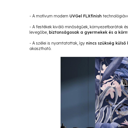
- A motívum modern
UVGel FLXfinish
technológiáva
- A festékek kiváló minőségűek, környezetbarátak 
levegőbe,
biztonságosak a gyermekek és a körn
- A szélei is nyomtatottak, így
nincs szükség külső 
akasztható.