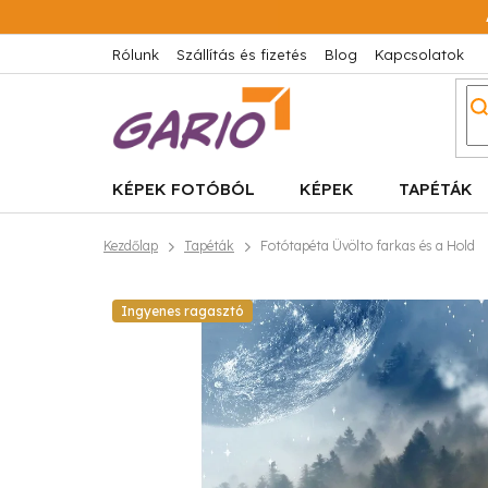
Ugrás
a
fő
Rólunk
Szállítás és fizetés
Blog
Kapcsolatok
tartalomhoz
KÉPEK FOTÓBÓL
KÉPEK
TAPÉTÁK
Kezdőlap
Tapéták
Fotótapéta Üvölto farkas és a Hold
Ingyenes ragasztó