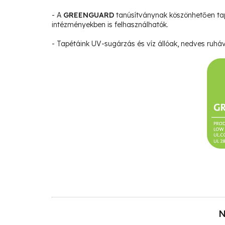
- A
GREENGUARD
tanúsítványnak köszönhetően ta
intézményekben is felhasználhatók.
- Tapétáink UV-sugárzás és víz állóak, nedves ruháva
N