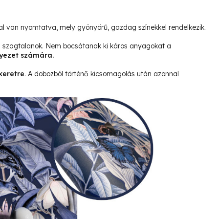
l van nyomtatva, mely gyönyörű, gazdag színekkel rendelkezik.
és szagtalanok. Nem bocsátanak ki káros anyagokat a
yezet számára.
keretre
. A dobozból történő kicsomagolás után azonnal