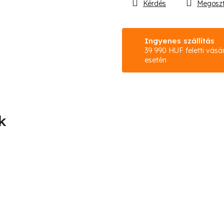
Kérdés
Megosz
Ingyenes szállítás
39 990 HUF feletti vásá
esetén