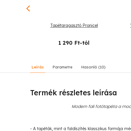
és a hold
Tapétaragasztó Pronicel
-tól
1 290 Ft-tól
Leírás
Parametre
Hasonló (10)
Termék részletes leírása
Modern fali fotótapéta a mode
- A tapéták, mint a faldíszítés klasszikus formája m