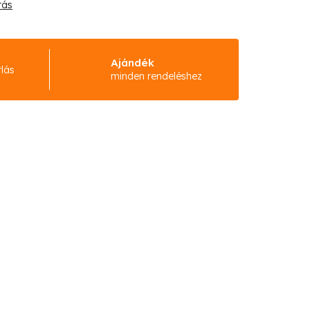
tás
Ajándék
rlás
minden rendeléshez