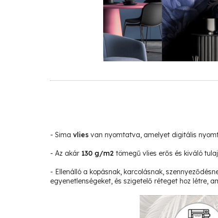
- Sima
vlies
van nyomtatva, amelyet digitális nyom
- Az akár
130 g/m2
tömegű vlies erős és kiváló tula
- Ellenálló a kopásnak, karcolásnak, szennyeződésne
egyenetlenségeket, és szigetelő réteget hoz létre, am