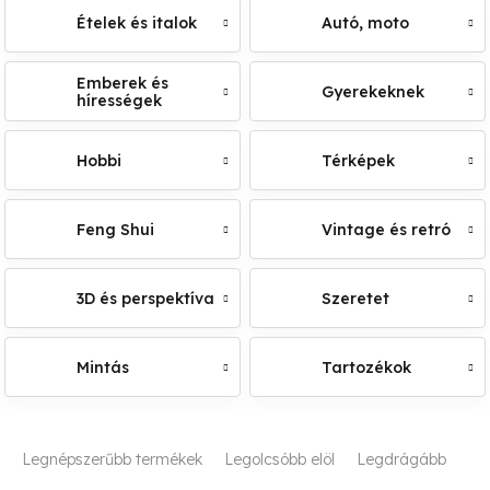
Ételek és italok
Autó, moto
Emberek és
Gyerekeknek
hírességek
Hobbi
Térképek
Feng Shui
Vintage és retró
3D és perspektíva
Szeretet
Mintás
Tartozékok
T
Legnépszerűbb termékek
Legolcsóbb elöl
Legdrágább
e