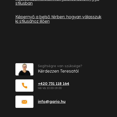
stílusban
Képernyő a belső térben: hogyan válasszuk
ki stílusához illően
Kapcsolat
Segítségre van szüksége?
Kérdezzen Teresatól
+420 731 118 164
info
@
gario.hu