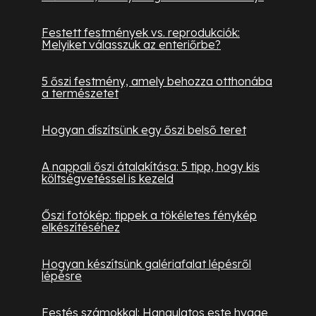
Festett festmények vs. reprodukciók:
Melyiket válasszuk az enteriőrbe?
5 őszi festmény, amely behozza otthonába
a természetet
Hogyan díszítsünk egy őszi belső teret
A nappali őszi átalakítása: 5 tipp, hogy kis
költségvetéssel is kezeld
Őszi fotókép: tippek a tökéletes fénykép
elkészítéséhez
Hogyan készítsünk galériafalat lépésről
lépésre
Festés számokkal: Hangulatos este hygge