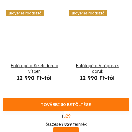
Ingyenes ragasztó
Ingyenes ragasztó
Fotótapéta Keleti daru a
Fotótapéta Virágok és
vízben
daruk
12 990 Ft-tól
12 990 Ft-tól
TOVÁBBI 30 BETÖLTÉSE
L
1
29
a
L
p
összesen
859
termék
o
i