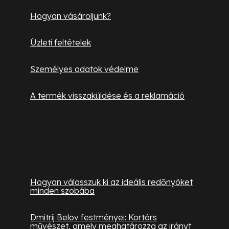
e
i
Hogyan vásároljunk?
Üzleti feltételek
Személyes adatok védelme
A termék visszaküldése és a reklamáció
Hasznos információk
Hogyan válasszuk ki az ideális redőnyöket
minden szobába
Dmitrij Belov festményei: Kortárs
művészet, amely meghatározza az irányt