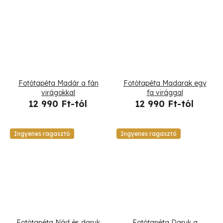
Fotótapéta Madár a fán
Fotótapéta Madarak egy
virágokkal
fa virággal
12 990 Ft-tól
12 990 Ft-tól
Ingyenes ragasztó
Ingyenes ragasztó
Fotótapéta Nád és daruk
Fotótapéta Daruk a