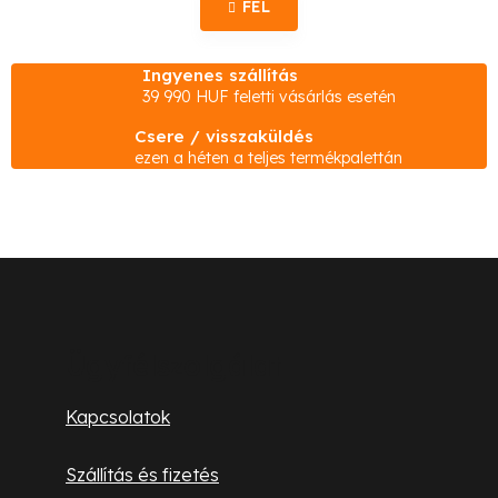
z
FEL
s
á
s
t
Ingyenes szállítás
a
39 990 HUF feletti vásárlás esetén
i
Csere / visszaküldés
r
ezen a héten a teljes termékpalettán
á
n
y
í
L
t
á
á
s
b
Ügyfélszolgálat
e
l
l
Kapcsolatok
e
é
m
Szállítás és fizetés
c