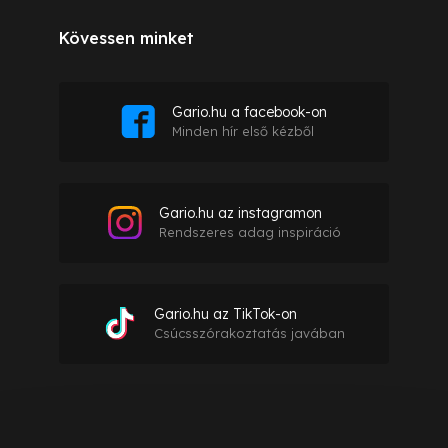
Kövessen minket
Gario.hu a facebook-on
Minden hír első kézből
Gario.hu az instagramon
Rendszeres adag inspiráció
Gario.hu az TikTok-on
Csúcsszórakoztatás javában