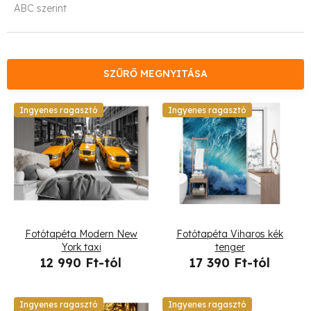
ABC szerint
r
m
é
SZŰRŐ MEGNYITÁSA
k
T
Ingyenes ragasztó
Ingyenes ragasztó
e
e
k
r
r
m
e
é
Fotótapéta Modern New
Fotótapéta Viharos kék
n
k
York taxi
tenger
12 990 Ft-tól
17 390 Ft-tól
d
e
e
k
Ingyenes ragasztó
Ingyenes ragasztó