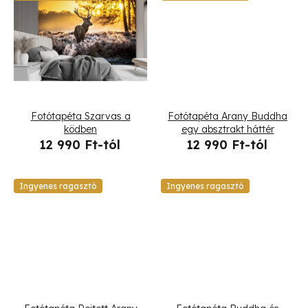
z
l
é
i
s
s
e
t
Fotótapéta Szarvas a
Fotótapéta Arany Buddha
á
ködben
egy absztrakt háttér
12 990 Ft-tól
12 990 Ft-tól
j
a
Ingyenes ragasztó
Ingyenes ragasztó