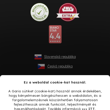
Slovenská republika
Česká republika
Ez a weboldal cookie-kat használ.
A Gario sütiket (cookie-kat) használ annak érdekében,
hogy kényelmesen böngészhessen a weboldalon, és a
forgalomelemzésnek köszönhetően folyamatosan
fejleszthessük annak funkcióit, teljesítményét és
használhatóságát. További információ
>>> ITT
.