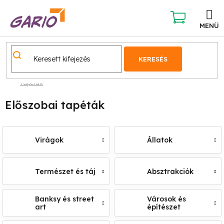
Ugrás
a
fő
KOSÁR
tartalomhoz
KERESÉS
Tapéták
Előszobai tapéták
Virágok
Állatok
Természet és táj
Absztrakciók
Banksy és street
Városok és
art
építészet