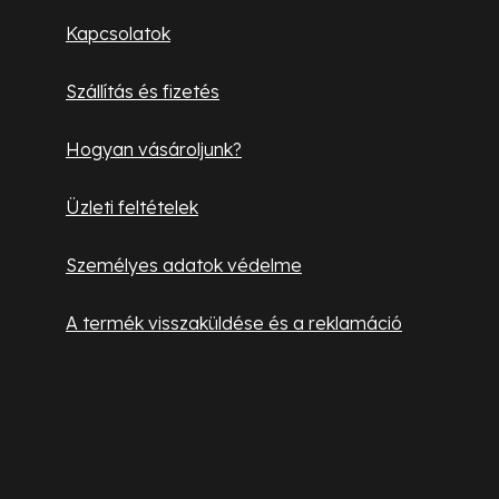
l
Kapcsolatok
é
Szállítás és fizetés
c
Hogyan vásároljunk?
Üzleti feltételek
Személyes adatok védelme
A termék visszaküldése és a reklamáció
Hasznos információk