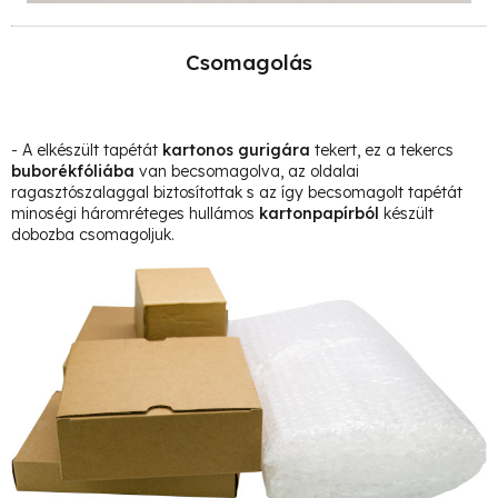
Csomagolás
- A elkészült tapétát
kartonos gurigára
tekert, ez a tekercs
buborékfóliába
van becsomagolva, az oldalai
ragasztószalaggal biztosítottak s az így becsomagolt tapétát
minoségi háromréteges hullámos
kartonpapírból
készült
dobozba csomagoljuk.