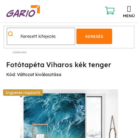
Ugrás
a
fő
KOSÁR
tartalomhoz
KERESÉS
Tapéták
Fotótapéta Viharos kék tenger
Kód:
Változat kiválasztása
Ingyenes ragasztó