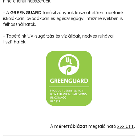
hihetetlenül népszerűek.
- A
GREENGUARD
tanúsítványnak köszönhetően tapétáink
iskolákban, óvodákban és egészségügyi intézményekben is
felhasználhatók.
- Tapétáink UV-sugárzás és víz állóak, nedves ruhával
tisztíthatók.
A
mérettáblázat
megtalálható
>>> ITT
.