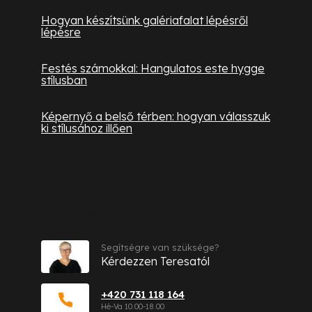
Hogyan készítsünk galériafalat lépésről
lépésre
Festés számokkal: Hangulatos este hygge
stílusban
Képernyő a belső térben: hogyan válasszuk
ki stílusához illően
Kapcsolat
Segítségre van szüksége?
Kérdezzen Teresatól
+420 731 118 164