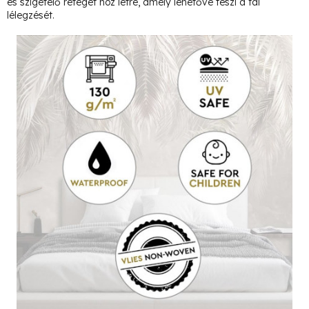
és szigetelő réteget hoz létre, amely lehetővé teszi a fal
lélegzését.