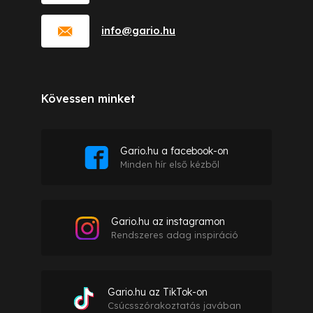
info
@
gario.hu
Kövessen minket
Gario.hu a facebook-on
Minden hír első kézből
Gario.hu az instagramon
Rendszeres adag inspiráció
Gario.hu az TikTok-on
Csúcsszórakoztatás javában