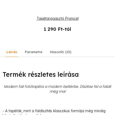
Tapétaragasztó Pronicel
1 290 Ft-tól
Leírás
Parametre
Hasonló (10)
Termék részletes leírása
Modern fali fotótapéta a modern beltérbe. Díszítse fel a falait
még ma!
- A tapéták, mint a faldíszítés klasszikus formája még mindig