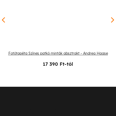
Fotótapéta Színes patkó minták absztrakt - Andrea Haase
17 390 Ft-tól
L
á
b
Ügyfélszolgálat