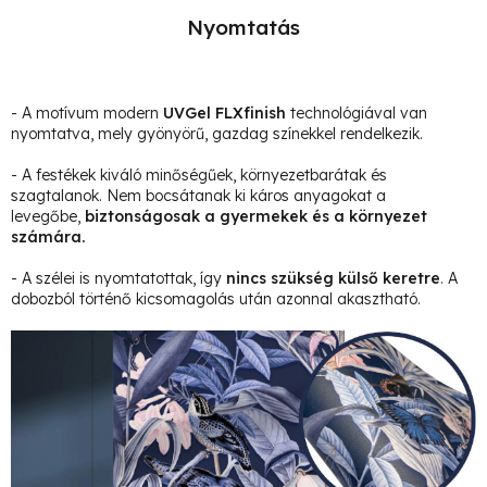
Nyomtatás
- A motívum modern
UVGel FLXfinish
technológiával van
nyomtatva, mely gyönyörű, gazdag színekkel rendelkezik.
- A festékek kiváló minőségűek, környezetbarátak és
szagtalanok. Nem bocsátanak ki káros anyagokat a
levegőbe,
biztonságosak a gyermekek és a környezet
számára.
- A szélei is nyomtatottak, így
nincs szükség külső keretre
. A
dobozból történő kicsomagolás után azonnal akasztható.