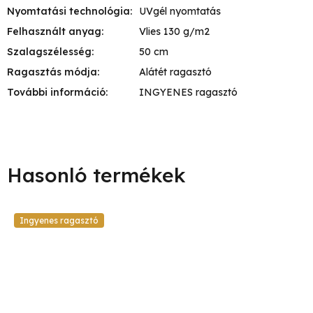
Nyomtatási technológia
:
UVgél nyomtatás
Felhasznált anyag
:
Vlies 130 g/m2
Szalagszélesség
:
50 cm
Ragasztás módja
:
Alátét ragasztó
További információ
:
INGYENES ragasztó
Ingyenes ragasztó