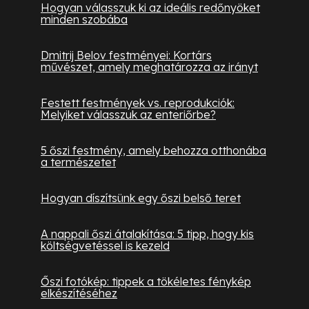
Hogyan válasszuk ki az ideális redőnyöket
minden szobába
Dmitrij Belov festményei: Kortárs
művészet, amely meghatározza az irányt
Festett festmények vs. reprodukciók:
Melyiket válasszuk az enteriőrbe?
5 őszi festmény, amely behozza otthonába
a természetet
Hogyan díszítsünk egy őszi belső teret
A nappali őszi átalakítása: 5 tipp, hogy kis
költségvetéssel is kezeld
Őszi fotókép: tippek a tökéletes fénykép
elkészítéséhez