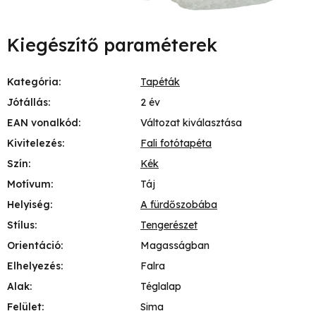
Kiegészítő paraméterek
Kategória
:
Tapéták
Jótállás
:
2 év
EAN vonalkód
:
Változat kiválasztása
Kivitelezés
:
Fali fotótapéta
Szín
:
Kék
Motívum
:
Táj
Helyiség
:
A fürdőszobába
Stílus
:
Tengerészet
Orientáció
:
Magasságban
Elhelyezés
:
Falra
Alak
:
Téglalap
Felület
:
Sima