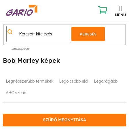
Ugrás
a
fő
KOSÁR
tartalomhoz
KERESÉS
Hírességek
Bob Marley képek
T
Legnépszerűbb termékek
Legolcsóbb elöl
Legdrágább
e
ABC szerint
r
m
é
SZŰRŐ MEGNYITÁSA