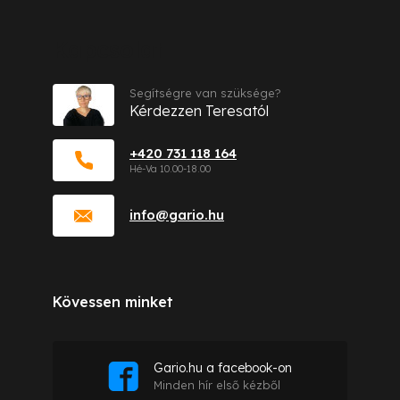
Kapcsolat
Segítségre van szüksége?
Kérdezzen Teresatól
+420 731 118 164
info
@
gario.hu
Kövessen minket
Gario.hu a facebook-on
Minden hír első kézből