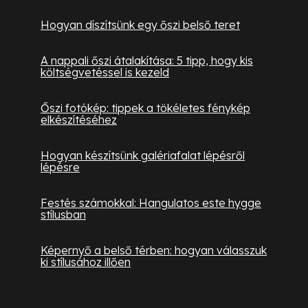
Hogyan díszítsünk egy őszi belső teret
A nappali őszi átalakítása: 5 tipp, hogy kis
költségvetéssel is kezeld
Őszi fotókép: tippek a tökéletes fénykép
elkészítéséhez
Hogyan készítsünk galériafalat lépésről
lépésre
Festés számokkal: Hangulatos este hygge
stílusban
Képernyő a belső térben: hogyan válasszuk
ki stílusához illően