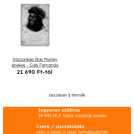
k
T
e
e
k
r
r
m
e
é
Vászonkép Bob Marley
n
k
énekes - Gab Fernando
21 690 Ft-tól
d
e
e
k
z
összesen
1
termék
L
l
i
é
Ingyenes szállítás
i
s
39 990 HUF feletti vásárlás esetén
s
t
s
Csere / visszaküldés
a
e
ezen a héten a teljes termékpalettán