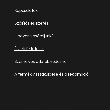
l
Kapcsolatok
é
c
Szállítás és fizetés
Hogyan vásároljunk?
Üzleti feltételek
Személyes adatok védelme
A termék visszaküldése és a reklamáció
Hasznos információk