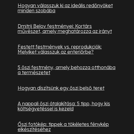
Hogyan válasszuk ki az ideális redőnyöket
minden szobába
Dmitrij Belov festményei: Kortárs
művészet, amely meghatározza az irányt
Festett festmények vs. reprodukciók:
Melyiket válasszuk az enteriőrbe?
5 őszi festmény, amely behozza otthonába
a természetet
Hogyan díszítsünk egy őszi belső teret
A nappali őszi átalakítása: 5 tipp, hogy kis
költségvetéssel is kezeld
Őszi fotókép: tippek a tökéletes fénykép
elkészítéséhez