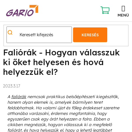
Ugrás
a
fő
KOSÁR
tartalomhoz
KERESÉS
Faliórák - Hogyan válasszuk
ki őket helyesen és hová
helyezzük el?
2023.3.17
A
faliórák
nemcsak praktikus belsőépítészeti kiegészítők,
hanem olyan elemek is, amelyek bármilyen teret
feldobhatnak. Ha valami újat és főleg érdekeset szeretne
otthonába varázsolni, érdemes megfontolnia, hogy
egyszerűen csak egy órát helyezzen a falra. Ebben a
cikkben megnézzük, hogyan válasszuk ki a megfelelő
faliórát, és hova helyezzük el, hogy a lehető legtöbbet