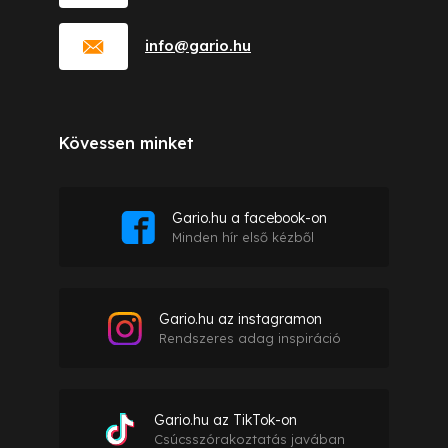
info
@
gario.hu
Kövessen minket
Gario.hu a facebook-on
Minden hír első kézből
Gario.hu az instagramon
Rendszeres adag inspiráció
Gario.hu az TikTok-on
Csúcsszórakoztatás javában