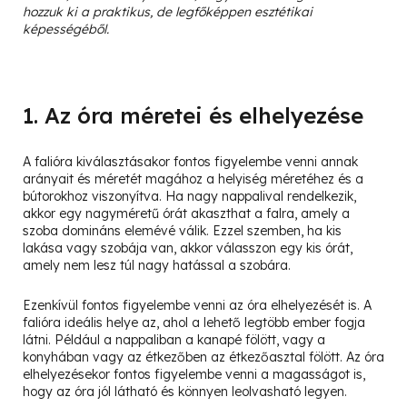
hozzuk ki a praktikus, de legfőképpen esztétikai
képességéből.
1. Az óra méretei és elhelyezése
A falióra kiválasztásakor fontos figyelembe venni annak
arányait és méretét magához a helyiség méretéhez és a
bútorokhoz viszonyítva. Ha nagy nappalival rendelkezik,
akkor egy nagyméretű órát akaszthat a falra, amely a
szoba domináns elemévé válik. Ezzel szemben, ha kis
lakása vagy szobája van, akkor válasszon egy kis órát,
amely nem lesz túl nagy hatással a szobára.
Ezenkívül fontos figyelembe venni az óra elhelyezését is. A
falióra ideális helye az, ahol a lehető legtöbb ember fogja
látni. Például a nappaliban a kanapé fölött, vagy a
konyhában vagy az étkezőben az étkezőasztal fölött. Az óra
elhelyezésekor fontos figyelembe venni a magasságot is,
hogy az óra jól látható és könnyen leolvasható legyen.