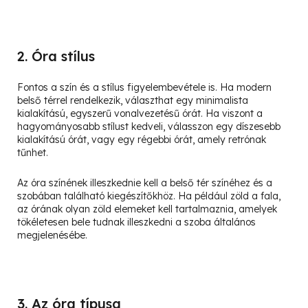
2. Óra stílus
Fontos a szín és a stílus figyelembevétele is. Ha modern
belső térrel rendelkezik, választhat egy minimalista
kialakítású, egyszerű vonalvezetésű órát. Ha viszont a
hagyományosabb stílust kedveli, válasszon egy díszesebb
kialakítású órát, vagy egy régebbi órát, amely retrónak
tűnhet.
Az óra színének illeszkednie kell a belső tér színéhez és a
szobában található kiegészítőkhöz. Ha például zöld a fala,
az órának olyan zöld elemeket kell tartalmaznia, amelyek
tökéletesen bele tudnak illeszkedni a szoba általános
megjelenésébe.
3. Az óra típusa