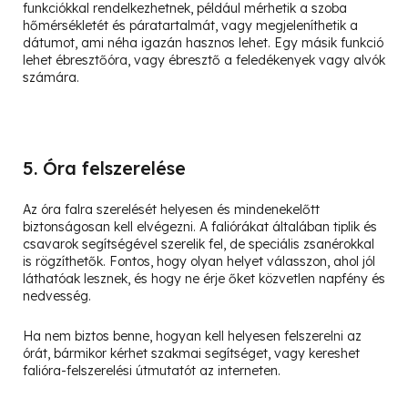
funkciókkal rendelkezhetnek, például mérhetik a szoba
hőmérsékletét és páratartalmát, vagy megjeleníthetik a
dátumot, ami néha igazán hasznos lehet. Egy másik funkció
lehet ébresztőóra, vagy ébresztő a feledékenyek vagy alvók
számára.
5. Óra felszerelése
Az óra falra szerelését helyesen és mindenekelőtt
biztonságosan kell elvégezni. A faliórákat általában tiplik és
csavarok segítségével szerelik fel, de speciális zsanérokkal
is rögzíthetők. Fontos, hogy olyan helyet válasszon, ahol jól
láthatóak lesznek, és hogy ne érje őket közvetlen napfény és
nedvesség.
Ha nem biztos benne, hogyan kell helyesen felszerelni az
órát, bármikor kérhet szakmai segítséget, vagy kereshet
falióra-felszerelési útmutatót az interneten.