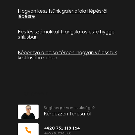
Hogyan készítsünk galériafalat lépésről
lépésre
Festés számokkal: Hangulatos este hygge
stílusban
Képernyő a belső térben: hogyan válasszuk
ki stílusához illően
Kapcsolat
Segítségre van szüksége?
Kérdezzen Teresatól
+420 731 118 164