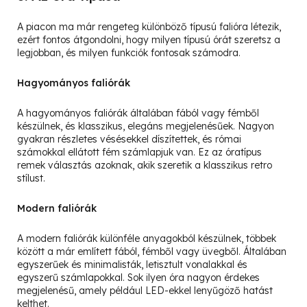
A piacon ma már rengeteg különböző típusú falióra létezik,
ezért fontos átgondolni, hogy milyen típusú órát szeretsz a
legjobban, és milyen funkciók fontosak számodra.
Hagyományos faliórák
A hagyományos faliórák általában fából vagy fémből
készülnek, és klasszikus, elegáns megjelenésűek. Nagyon
gyakran részletes vésésekkel díszítettek, és római
számokkal ellátott fém számlapjuk van. Ez az óratípus
remek választás azoknak, akik szeretik a klasszikus retro
stílust.
Modern faliórák
A modern faliórák különféle anyagokból készülnek, többek
között a már említett fából, fémből vagy üvegből. Általában
egyszerűek és minimalisták, letisztult vonalakkal és
egyszerű számlapokkal. Sok ilyen óra nagyon érdekes
megjelenésű, amely például LED-ekkel lenyűgöző hatást
kelthet.