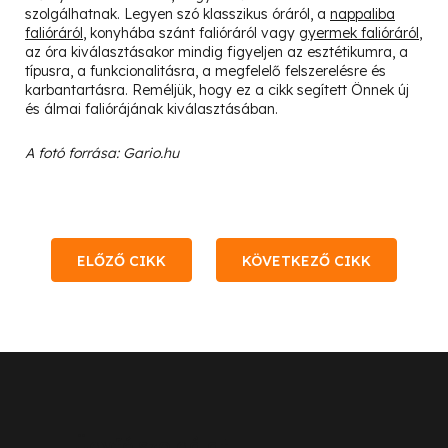
szolgálhatnak. Legyen szó klasszikus óráról, a
nappaliba
falióráról
, konyhába szánt falióráról vagy
gyermek falióráról
,
az óra kiválasztásakor mindig figyeljen az esztétikumra, a
típusra, a funkcionalitásra, a megfelelő felszerelésre és
karbantartásra. Reméljük, hogy ez a cikk segített Önnek új
és álmai faliórájának kiválasztásában.
A fotó forrása: Gario.hu
ELŐZŐ CIKK
KÖVETKEZŐ CIKK
L
á
b
Ügyfélszolgálat