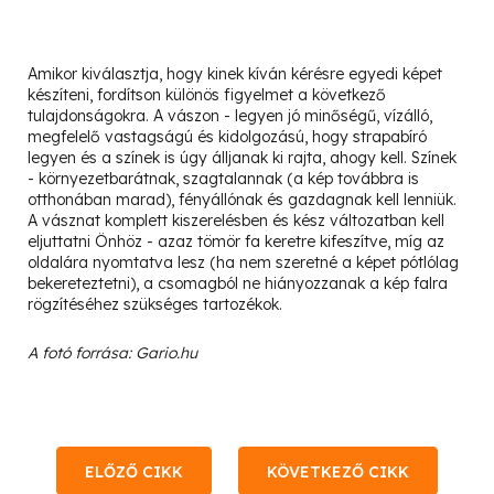
Amikor kiválasztja, hogy kinek kíván kérésre egyedi képet
készíteni, fordítson különös figyelmet a következő
tulajdonságokra. A vászon - legyen jó minőségű, vízálló,
megfelelő vastagságú és kidolgozású, hogy strapabíró
legyen és a színek is úgy álljanak ki rajta, ahogy kell. Színek
- környezetbarátnak, szagtalannak (a kép továbbra is
otthonában marad), fényállónak és gazdagnak kell lenniük.
A vásznat komplett kiszerelésben és kész változatban kell
eljuttatni Önhöz - azaz tömör fa keretre kifeszítve, míg az
oldalára nyomtatva lesz (ha nem szeretné a képet pótlólag
bekereteztetni), a csomagból ne hiányozzanak a kép falra
rögzítéséhez szükséges tartozékok.
A fotó forrása: Gario.hu
ELŐZŐ CIKK
KÖVETKEZŐ CIKK