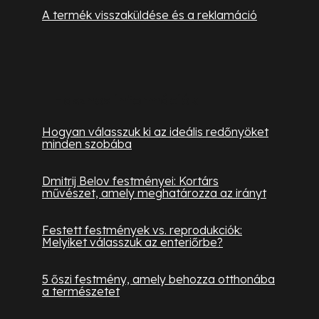
A termék visszaküldése és a reklamáció
Hasznos információk
Hogyan válasszuk ki az ideális redőnyöket
minden szobába
Dmitrij Belov festményei: Kortárs
művészet, amely meghatározza az irányt
Festett festmények vs. reprodukciók:
Melyiket válasszuk az enteriőrbe?
5 őszi festmény, amely behozza otthonába
a természetet