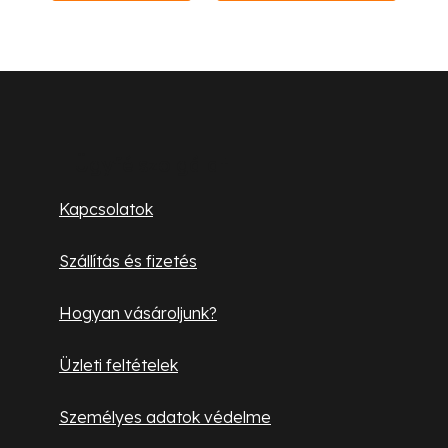
L
á
b
Ügyfélszolgálat
l
Kapcsolatok
é
c
Szállítás és fizetés
Hogyan vásároljunk?
Üzleti feltételek
Személyes adatok védelme