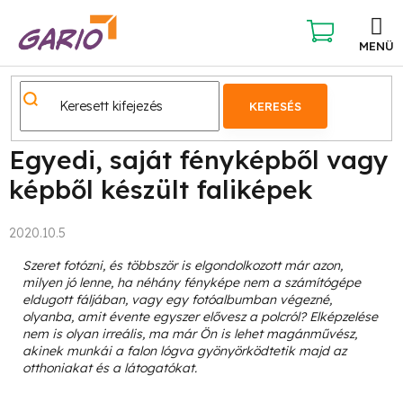
Ugrás
a
fő
KOSÁR
tartalomhoz
KERESÉS
Egyedi, saját fényképből vagy
képből készült faliképek
2020.10.5
Szeret fotózni, és többször is elgondolkozott már azon,
milyen jó lenne, ha néhány fényképe nem a számítógépe
eldugott fáljában, vagy egy fotóalbumban végezné,
olyanba, amit évente egyszer elővesz a polcról? Elképzelése
nem is olyan irreális, ma már Ön is lehet magánművész,
akinek munkái a falon lógva gyönyörködtetik majd az
otthoniakat és a látogatókat.