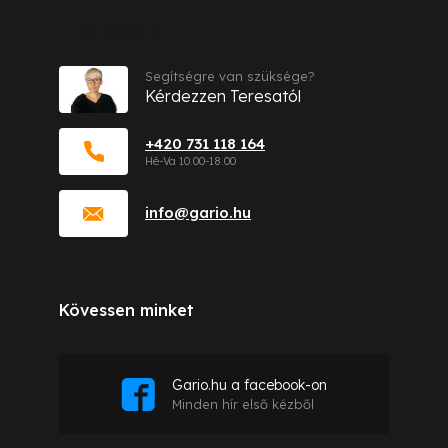
Kapcsolat
Segítségre van szüksége?
Kérdezzen Teresatól
+420 731 118 164
info
@
gario.hu
Kövessen minket
Gario.hu a facebook-on
Minden hír első kézből