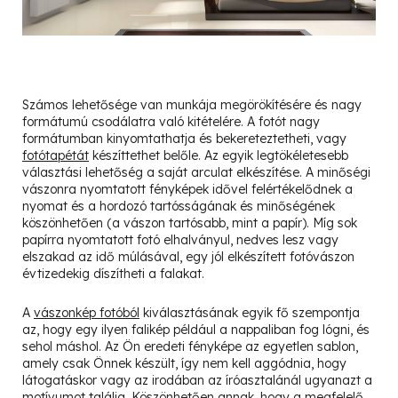
Számos lehetősége van munkája megörökítésére és nagy
formátumú csodálatra való kitételére. A fotót nagy
formátumban kinyomtathatja és bekereteztetheti, vagy
fotótapétát
készíttethet belőle. Az egyik legtökéletesebb
választási lehetőség a saját arculat elkészítése. A minőségi
vászonra nyomtatott fényképek idővel felértékelődnek a
nyomat és a hordozó tartósságának és minőségének
köszönhetően (a vászon tartósabb, mint a papír). Míg sok
papírra nyomtatott fotó elhalványul, nedves lesz vagy
elszakad az idő múlásával, egy jól elkészített fotóvászon
évtizedekig díszítheti a falakat.
A
vászonkép fotóból
kiválasztásának egyik fő szempontja
az, hogy egy ilyen falikép például a nappaliban fog lógni, és
sehol máshol. Az Ön eredeti fényképe az egyetlen sablon,
amely csak Önnek készült, így nem kell aggódnia, hogy
látogatáskor vagy az irodában az íróasztalánál ugyanazt a
motívumot találja. Köszönhetően annak, hogy a megfelelő