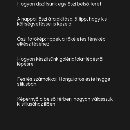
Hogyan díszítsünk egy őszi belső teret
A nappali őszi átalakítása: 5 tipp, hogy kis
költségvetéssel is kezeld
Őszi fotókép: tippek a tökéletes fénykép
elkészítéséhez
Hogyan készítsünk galériafalat lépésről
lépésre
Festés számokkal: Hangulatos este hygge
stílusban
Képernyő a belső térben: hogyan válasszuk
ki stílusához illően