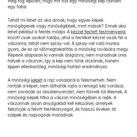
Meg fog lepődni, hogy mit tud egy minőségi kép csinálni
egy fallal.
Tehát mi lehet az oka annak, hogy egyes képek
minőgégesek vagy minőségibbek, mint mások? Ennek oka
lehet például a festés módja. A
kézzel festett festményeink
között csak azokat találja, ahol a festéket kézzel viszik fel a
vászonra, tehát nem spray-vel. A spray-vel való munka
gyors, de ez az időmegtakarítás a minőség rovására megy.
Képeink alaposan ki vannak dolgozva, nem maradnak üres
helyek a vásznon, így a kép nem tűnik olcsónak, hanem
éppen ellenkezőleg, minőségi hatást eredményez.
A minőségi
képet
a rajz vonalairól is felismerheti. Nem
rontják a képet, nem láthatók rajta a remegő kéz vonásai,
nem zavarják az összbenyomást, nem tűnnek túl élesnek. A
minőségi képek titka a vászon minőségében is rejlik. A
vászonnak olyan anyagokból kell készülnie, amelyek
felszívják a felvitt festékanyagot, és hosszú éveken át
szépek és ragyogóak maradnak.