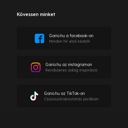
Kövessen minket
Gario.hu a facebook-on
Minden hír első kézből
Gario.hu az instagramon
Rendszeres adag inspiráció
Gario.hu az TikTok-on
Csúcsszórakoztatás javában