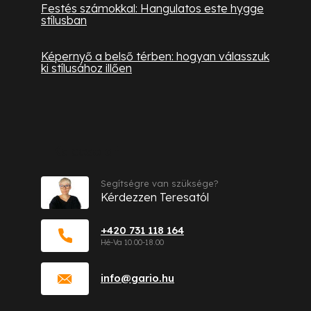
Festés számokkal: Hangulatos este hygge
stílusban
Képernyő a belső térben: hogyan válasszuk
ki stílusához illően
Kapcsolat
Segítségre van szüksége?
Kérdezzen Teresatól
+420 731 118 164
info
@
gario.hu