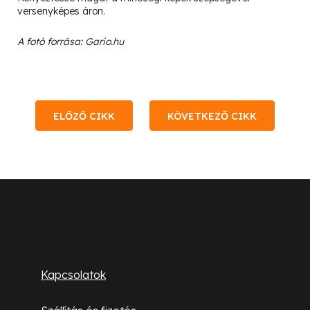
versenyképes áron.
A fotó forrása: Gario.hu
ELŐZŐ CIKK
KÖVETKEZŐ CIKK
L
á
b
Ügyfélszolgálat
l
Kapcsolatok
é
c