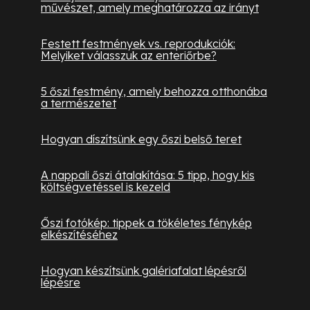
művészet, amely meghatározza az irányt
Festett festmények vs. reprodukciók:
Melyiket válasszuk az enteriőrbe?
5 őszi festmény, amely behozza otthonába
a természetet
Hogyan díszítsünk egy őszi belső teret
A nappali őszi átalakítása: 5 tipp, hogy kis
költségvetéssel is kezeld
Őszi fotókép: tippek a tökéletes fénykép
elkészítéséhez
Hogyan készítsünk galériafalat lépésről
lépésre