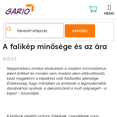
Ugrás
a
fő
KOSÁR
tartalomhoz
KERESÉS
A falikép minősége és az ára
2021.5.3
Napjainkban, amikor elsősorban a modern minimalizmus
jelent értéket és minden nem modern elem eltávolítandó,
kezd megjelenni a képekkel való faldíszítés jelensége.
Érdekesség, hogy miközben az emberek a legmodernebb
darabokhoz nyúlnak, a dekorációnál a múlt szépségét – a
képet – használják.
A királyok idejétől
virágos faliképek
, csendéletek vagy