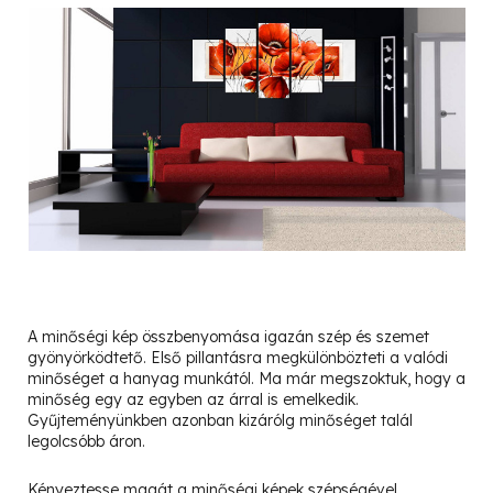
A minőségi kép összbenyomása igazán szép és szemet
gyönyörködtető. Első pillantásra megkülönbözteti a valódi
minőséget a hanyag munkától. Ma már megszoktuk, hogy a
minőség egy az egyben az árral is emelkedik.
Gyűjteményünkben azonban kizárólg minőséget talál
legolcsóbb áron.
Kényeztesse magát a minőségi képek szépségével