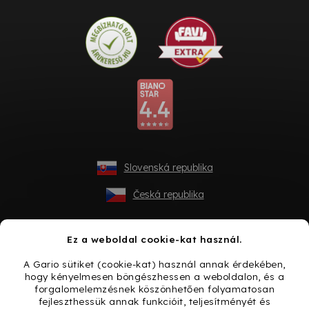
Slovenská republika
Česká republika
Ez a weboldal cookie-kat használ.
A Gario sütiket (cookie-kat) használ annak érdekében,
hogy kényelmesen böngészhessen a weboldalon, és a
forgalomelemzésnek köszönhetően folyamatosan
fejleszthessük annak funkcióit, teljesítményét és