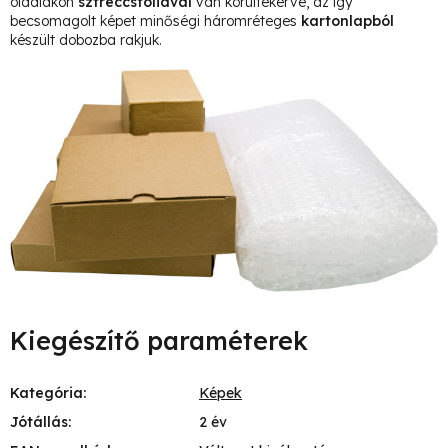
oldalakon
sztreccsfóliával
van körültekerve, az így
becsomagolt képet minőségi háromréteges
kartonlapból
készült dobozba rakjuk.
Kiegészítő paraméterek
Kategória
:
Képek
Jótállás
:
2 év