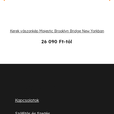
Kerek vászonkép Majestic Brooklyn Bridge New Yorkban
26 090 Ft-tól
L
á
b
Ügyfélszolgálat
l
Kapcsolatok
é
Szállítás és fizetés