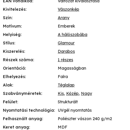
EAN vonalkód
:
Változat kiválasztása
Kivitelezés
:
Vászonkép
Szín
:
Arany
Motívum
:
Emberek
Helyiség
:
A hálószobába
Stílus
:
Glamour
Kiszerelés
:
Darabos
Részek száma
:
1 részes
Orientáció
:
Magasságban
Elhelyezés
:
Falra
Alak
:
Téglalap
Szabványméretek
:
Kis
,
Közép
,
Nagy
Felület
:
Strukturált
Nyomtatási technológia
:
UVgél nyomtatás
Felhasznált anyag
:
Poliészter vászon 240 g/m2
Keret anyag
:
MDF