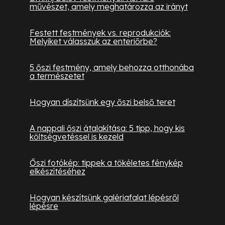
művészet, amely meghatározza az irányt
Festett festmények vs. reprodukciók:
Melyiket válasszuk az enteriőrbe?
5 őszi festmény, amely behozza otthonába
a természetet
Hogyan díszítsünk egy őszi belső teret
A nappali őszi átalakítása: 5 tipp, hogy kis
költségvetéssel is kezeld
Őszi fotókép: tippek a tökéletes fénykép
elkészítéséhez
Hogyan készítsünk galériafalat lépésről
lépésre