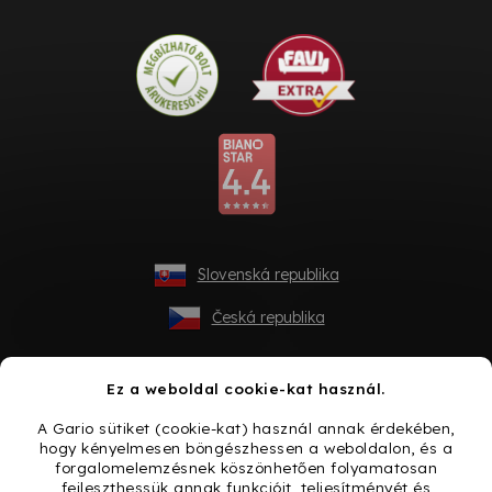
Slovenská republika
Česká republika
Ez a weboldal cookie-kat használ.
A Gario sütiket (cookie-kat) használ annak érdekében,
hogy kényelmesen böngészhessen a weboldalon, és a
forgalomelemzésnek köszönhetően folyamatosan
fejleszthessük annak funkcióit, teljesítményét és