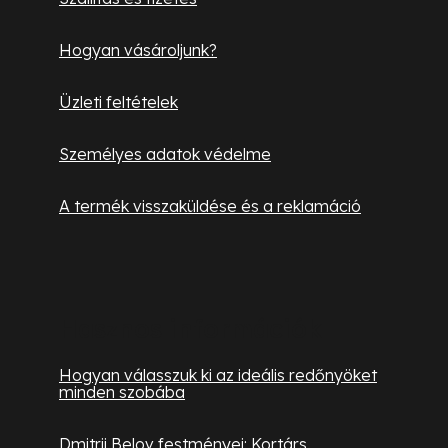
c
Hogyan vásároljunk?
Üzleti feltételek
Személyes adatok védelme
A termék visszaküldése és a reklamáció
Hasznos információk
Hogyan válasszuk ki az ideális redőnyöket
minden szobába
Dmitrij Belov festményei: Kortárs