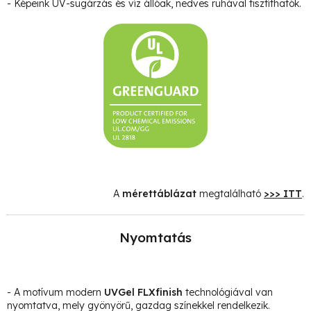
- Képeink UV-sugárzás és víz állóak, nedves ruhával tisztíthatók.
A
mérettáblázat
megtalálható
>>> ITT
.
Nyomtatás
- A motívum modern
UVGel FLXfinish
technológiával van
nyomtatva, mely gyönyörű, gazdag színekkel rendelkezik.