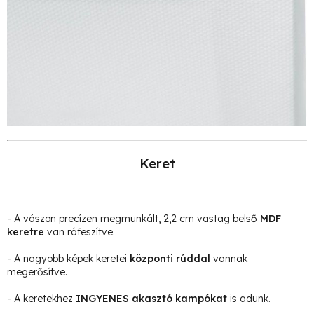
Keret
- A vászon precízen megmunkált, 2,2 cm vastag belső
MDF
keretre
van ráfeszítve.
- A nagyobb képek keretei
központi rúddal
vannak
megerősítve.
- A keretekhez
INGYENES akasztó kampókat
is adunk.