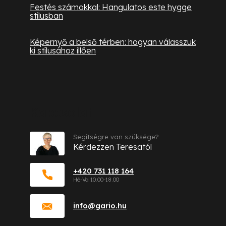
Festés számokkal: Hangulatos este hygge
stílusban
Képernyő a belső térben: hogyan válasszuk
ki stílusához illően
Kapcsolat
Segítségre van szüksége?
Kérdezzen Teresatól
+420 731 118 164
info
@
gario.hu