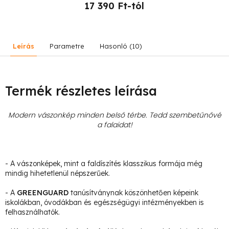
17 390 Ft-tól
Leírás
Parametre
Hasonló (10)
Termék részletes leírása
Modern vászonkép minden belső térbe. Tedd szembetűnővé
a falaidat!
- A vászonképek, mint a faldíszítés klasszikus formája még
mindig hihetetlenül népszerűek.
- A
GREENGUARD
tanúsítványnak köszönhetően képeink
iskolákban, óvodákban és egészségügyi intézményekben is
felhasználhatók.