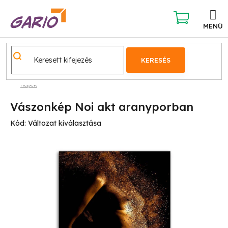
Ugrás
a
fő
KOSÁR
tartalomhoz
KERESÉS
Képek
Vászonkép Noi akt aranyporban
Kód:
Változat kiválasztása