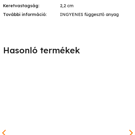
Keretvastagság
:
2,2 cm
További információ
:
INGYENES függesztő anyag