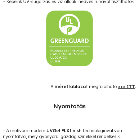
- Képeink UV-sugárzás és víz állóak, nedves ruhával tisztíthatók.
A
mérettáblázat
megtalálható
>>> ITT
.
Nyomtatás
- A motívum modern
UVGel FLXfinish
technológiával van
nyomtatva, mely gyönyörű, gazdag színekkel rendelkezik.