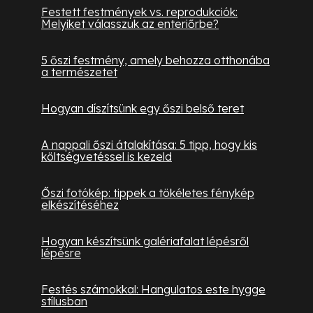
Festett festmények vs. reprodukciók:
Melyiket válasszuk az enteriőrbe?
5 őszi festmény, amely behozza otthonába
a természetet
Hogyan díszítsünk egy őszi belső teret
A nappali őszi átalakítása: 5 tipp, hogy kis
költségvetéssel is kezeld
Őszi fotókép: tippek a tökéletes fénykép
elkészítéséhez
Hogyan készítsünk galériafalat lépésről
lépésre
Festés számokkal: Hangulatos este hygge
stílusban