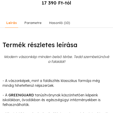
17 390 Ft-tól
Leírás
Parametre
Hasonló (10)
Termék részletes leírása
Modern vászonkép minden belső térbe. Tedd szembetűnővé
a falaidat!
- A vászonképek, mint a faldíszítés klasszikus formája még
mindig hihetetlenül népszerűek.
- A
GREENGUARD
tanúsítványnak köszönhetően képeink
iskolákban, óvodákban és egészségügyi intézményekben is
felhasználhatók.