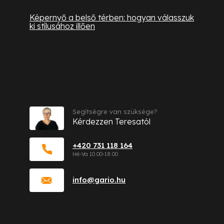
Képernyő a belső térben: hogyan válasszuk
ki stílusához illően
Kapcsolat
Segítségre van szüksége?
Kérdezzen Teresatól
+420 731 118 164
info
@
gario.hu