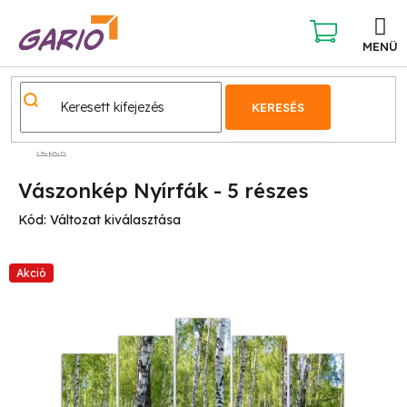
Ugrás
a
fő
KOSÁR
tartalomhoz
KERESÉS
Képek
Vászonkép Nyírfák - 5 részes
Kód:
Változat kiválasztása
Akció