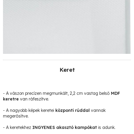
Keret
- A vászon precízen megmunkált, 2,2 cm vastag belső
MDF
keretre
van ráfeszítve.
- A nagyobb képek keretei
központi rúddal
vannak
megerősítve.
- A keretekhez
INGYENES akasztó kampókat
is adunk.