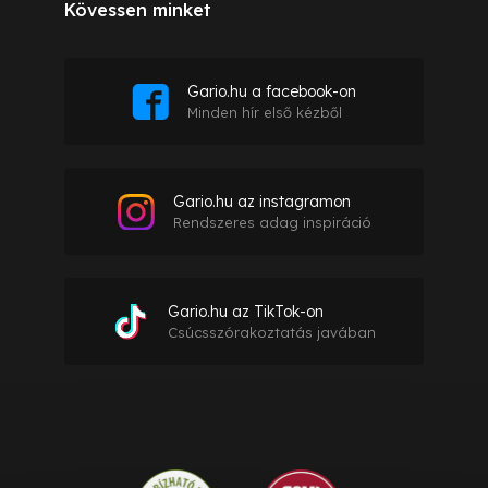
Kövessen minket
Gario.hu a facebook-on
Minden hír első kézből
Gario.hu az instagramon
Rendszeres adag inspiráció
Gario.hu az TikTok-on
Csúcsszórakoztatás javában