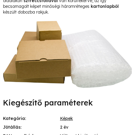
oldalakon
sztreccsfóliával
van körültekerve, az így
becsomagolt képet minőségi háromréteges
kartonlapból
készült dobozba rakjuk.
Kiegészítő paraméterek
Kategória
:
Képek
Jótállás
:
2 év