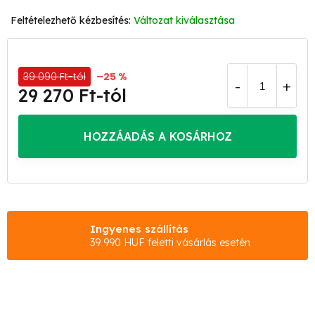
Változat kiválasztása
39 090 Ft-tól
–25 %
29 270 Ft
-tól
Egységár:
HOZZÁADÁS A KOSÁRHOZ
Ingyenes szállítás
39 990 HUF feletti vásárlás esetén