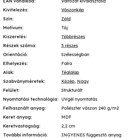
EAN vonalkód
:
Változat kiválasztása
Kivitelezés
:
Vászonkép
Szín
:
Zöld
Motívum
:
Táj
Kiszerelés
:
Többrészes
Részek száma
:
5 részes
Orientáció
:
Szélességban
Elhelyezés
:
Falra
Alak
:
Téglalap
Szabványméretek
:
Közép
,
Nagy
Felület
:
Strukturált
Nyomtatási technológia
:
UVgél nyomtatás
Felhasznált anyag
:
Poliészter vászon 240 g/m2
Keret anyag
:
MDF
Keretvastagság
:
2,2 cm
További információ
:
INGYENES függesztő anyag