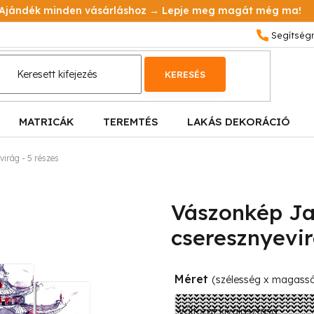
Ajándék minden vásárláshoz → Lepje meg magát még ma!
KERESÉS
MATRICÁK
TEREMTÉS
LAKÁS DEKORÁCIÓ
irág - 5 részes
Vászonkép J
cseresznyevir
Méret
(szélesség x magass