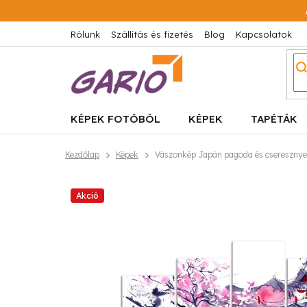
Ugrás
a
fő
Rólunk
Szállítás és fizetés
Blog
Kapcsolatok
tartalomhoz
KÉPEK FOTÓBÓL
KÉPEK
TAPÉTÁK
Kezdőlap
Képek
Vászonkép Japán pagoda és cseresznyev
Akció