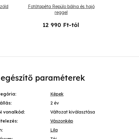
zöld
Fotótapéta Repülo bálna és hajó
Fotótapéta
reggel
levele
12 990 Ft-tól
17 
iegészítő paraméterek
tegória
:
Képek
állás
:
2 év
N vonalkód
:
Változat kiválasztása
itelezés
:
Vászonkép
n
:
Lila