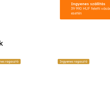
Ingyenes szállítás
39 990 HUF feletti vásá
esetén
nes ragasztó
Ingyenes ragasztó