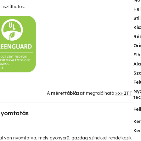
Mo
tisztíthatók.
Hel
Stí
Kis
Ré
Ori
Elh
Ala
Sz
Fel
Ny
A
mérettáblázat
megtalálható
>>> ITT
.
tec
Fel
yomtatás
Ke
Ke
l van nyomtatva, mely gyönyörű, gazdag színekkel rendelkezik.