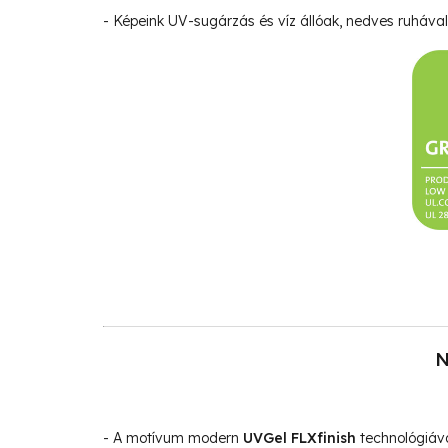
- Képeink UV-sugárzás és víz állóak, nedves ruhával 
N
- A motívum modern
UVGel FLXfinish
technológiáva