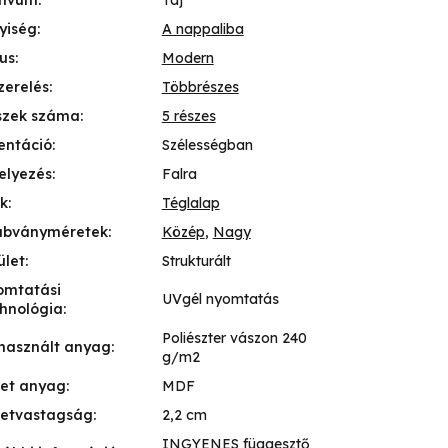
tívum
:
Táj
yiség
:
A nappaliba
lus
:
Modern
zerelés
:
Többrészes
szek száma
:
5 részes
entáció
:
Szélességban
elyezés
:
Falra
k
:
Téglalap
abványméretek
:
Közép
,
Nagy
ület
:
Strukturált
omtatási
UVgél nyomtatás
hnológia
:
Poliészter vászon 240
használt anyag
:
g/m2
ret anyag
:
MDF
retvastagság
:
2,2 cm
INGYENES függesztő