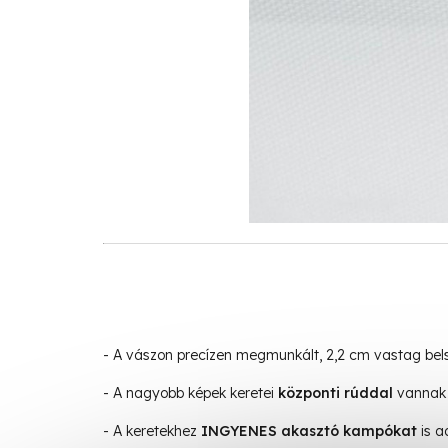
- A vászon precízen megmunkált, 2,2 cm vastag be
- A nagyobb képek keretei
központi rúddal
vannak 
- A keretekhez
INGYENES akasztó kampókat
is a