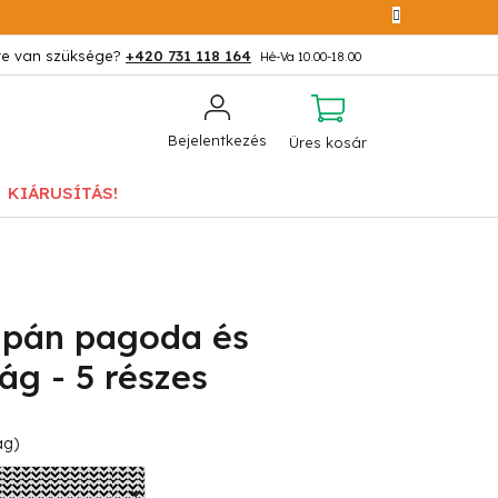
+420 731 118 164
KOSÁR
Bejelentkezés
Üres kosár
KIÁRUSÍTÁS!
apán pagoda és
ág - 5 részes
ág)