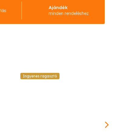
Ajándék
rlás
minden rendeléshez
Ingyenes ragasztó
Ingyenes raga