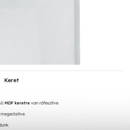
Keret
lső
MDF keretre
van ráfeszítve.
megerősítve.
dunk.