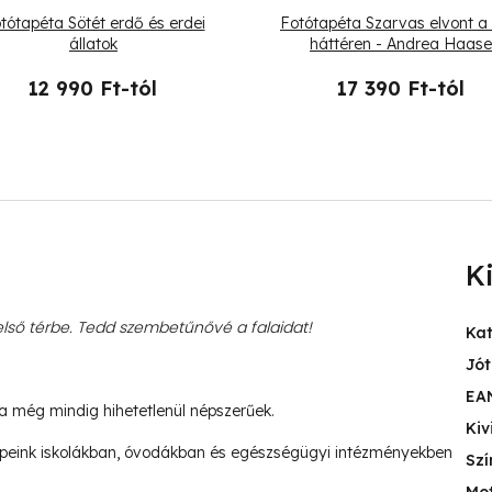
tótapéta Sötét erdő és erdei
Fotótapéta Szarvas elvont a 
állatok
háttéren - Andrea Haase
12 990 Ft-tól
17 390 Ft-tól
K
ső térbe. Tedd szembetűnővé a falaidat!
Ka
Jót
EA
ja még mindig hihetetlenül népszerűek.
Kiv
peink iskolákban, óvodákban és egészségügyi intézményekben
Szí