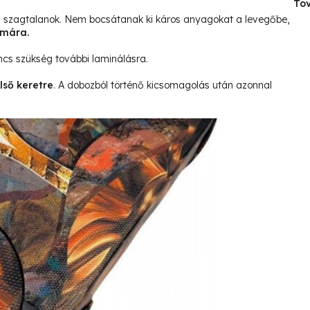
Tov
és szagtalanok. Nem bocsátanak ki káros anyagokat a levegőbe,
ámára.
ncs szükség további laminálásra.
lső keretre
. A dobozból történő kicsomagolás után azonnal