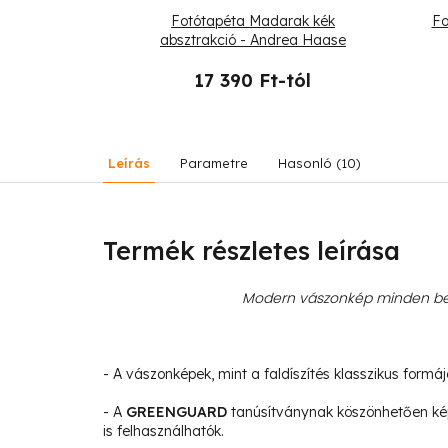
nstera zöld
Fotótapéta Madarak kék
Fo
absztrakció - Andrea Haase
-tól
17 390 Ft-tól
Leírás
Parametre
Hasonló (10)
Termék részletes leírása
Modern vászonkép minden bel
- A vászonképek, mint a faldíszítés klasszikus formá
- A
GREENGUARD
tanúsítványnak köszönhetően ké
is felhasználhatók.