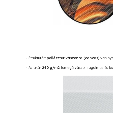
- Strukturált
poliészter vászonra
(canvas)
van nyo
- Az akár
240 g/m2
tömegű vászon rugalmas és kivá