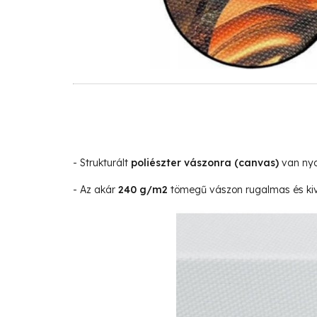
- Strukturált
poliészter vászonra
(canvas)
van nyo
- Az akár
240 g/m2
tömegű vászon rugalmas és kivá