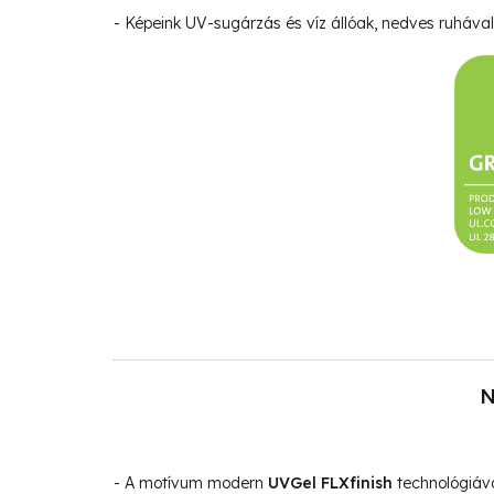
- Képeink UV-sugárzás és víz állóak, nedves ruhával 
N
- A motívum modern
UVGel FLXfinish
technológiáva