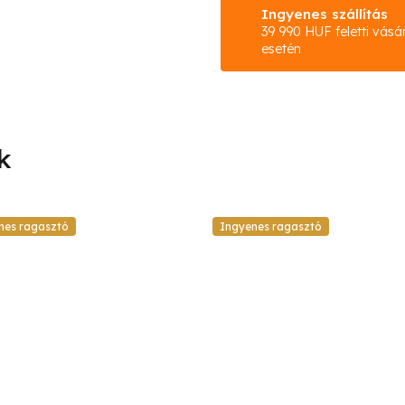
Ingyenes szállítás
39 990 HUF feletti vásá
esetén
nes ragasztó
Ingyenes ragasztó