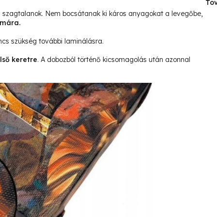
Tov
és szagtalanok. Nem bocsátanak ki káros anyagokat a levegőbe,
ámára.
ncs szükség további laminálásra.
lső keretre
. A dobozból történő kicsomagolás után azonnal