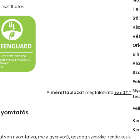
Mo
tisztíthatók.
Hel
Stí
Kis
Ré
Ori
Elh
Ala
Sz
Fel
Ny
A
mérettáblázat
megtalálható
>>> ITT
.
tec
Fel
yomtatás
Ke
Ke
l van nyomtatva, mely gyönyörű, gazdag színekkel rendelkezik.