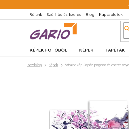
Ugrás
a
fő
Rólunk
Szállítás és fizetés
Blog
Kapcsolatok
tartalomhoz
KÉPEK FOTÓBÓL
KÉPEK
TAPÉTÁK
Kezdőlap
Képek
Vászonkép Japán pagoda és cseresznyev