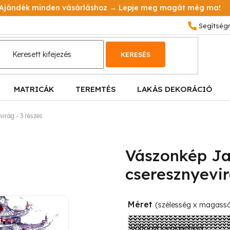
Ajándék minden vásárláshoz → Lepje meg magát még ma!
KERESÉS
MATRICÁK
TEREMTÉS
LAKÁS DEKORÁCIÓ
irág - 3 részes
Vászonkép J
cseresznyevir
Méret
(szélesség x magass