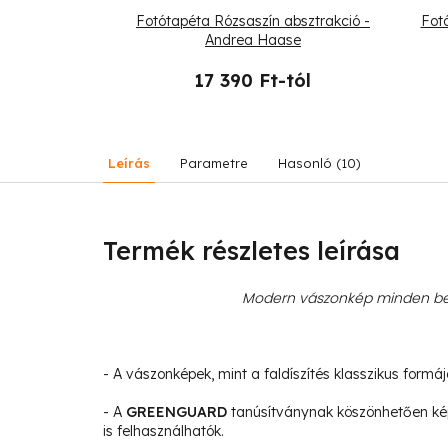
noszauruszok a
Fotótapéta Rózsaszín absztrakció -
Fot
Andrea Haase
-tól
17 390 Ft-tól
Leírás
Parametre
Hasonló (10)
Termék részletes leírása
Modern vászonkép minden bel
- A vászonképek, mint a faldíszítés klasszikus formá
- A
GREENGUARD
tanúsítványnak köszönhetően ké
is felhasználhatók.