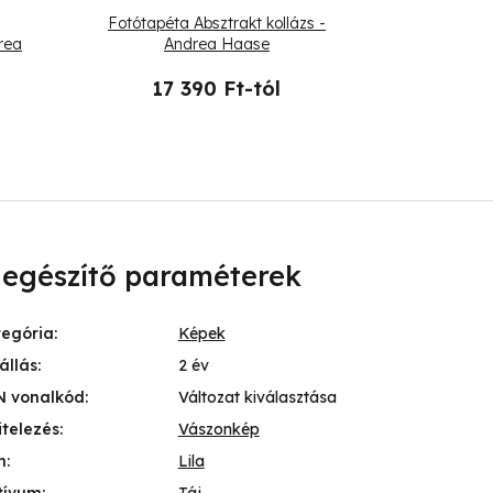
Fotótapéta Absztrakt kollázs -
Fotótapéta Pa
rea
Andrea Haase
An
17 390 Ft-tól
21 
iegészítő paraméterek
tegória
:
Képek
állás
:
2 év
N vonalkód
:
Változat kiválasztása
itelezés
:
Vászonkép
n
:
Lila