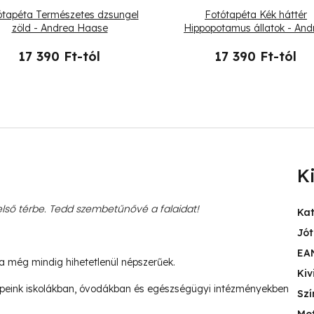
ótapéta Természetes dzsungel
Fotótapéta Kék háttér
zöld - Andrea Haase
Hippopotamus állatok - And
Haase
17 390 Ft-tól
17 390 Ft-tól
K
ső térbe. Tedd szembetűnővé a falaidat!
Ka
Jót
EA
ja még mindig hihetetlenül népszerűek.
Kiv
peink iskolákban, óvodákban és egészségügyi intézményekben
Szí