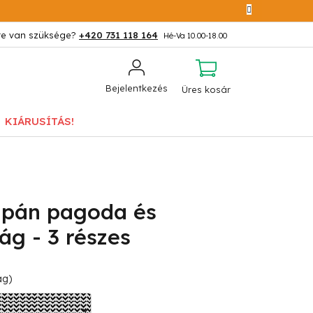
+420 731 118 164
KOSÁR
Bejelentkezés
Üres kosár
KIÁRUSÍTÁS!
apán pagoda és
ág - 3 részes
ág)