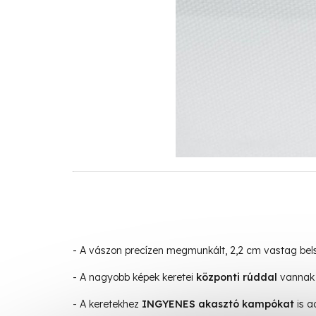
- A vászon precízen megmunkált, 2,2 cm vastag be
- A nagyobb képek keretei
központi rúddal
vannak 
- A keretekhez
INGYENES akasztó kampókat
is a