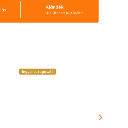
Ajándék
rlás
minden rendeléshez
Ingyenes ragasztó
Ingyenes raga