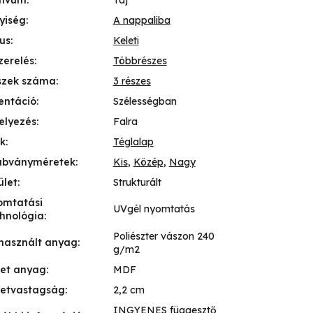
tívum
:
Táj
yiség
:
A nappaliba
lus
:
Keleti
zerelés
:
Többrészes
szek száma
:
3 részes
entáció
:
Szélességban
elyezés
:
Falra
k
:
Téglalap
abványméretek
:
Kis
,
Közép
,
Nagy
ület
:
Strukturált
omtatási
UVgél nyomtatás
hnológia
:
Poliészter vászon 240
használt anyag
:
g/m2
ret anyag
:
MDF
retvastagság
:
2,2 cm
INGYENES függesztő