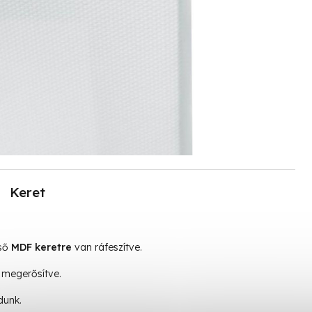
Keret
lső
MDF keretre
van ráfeszítve.
megerősítve.
dunk.