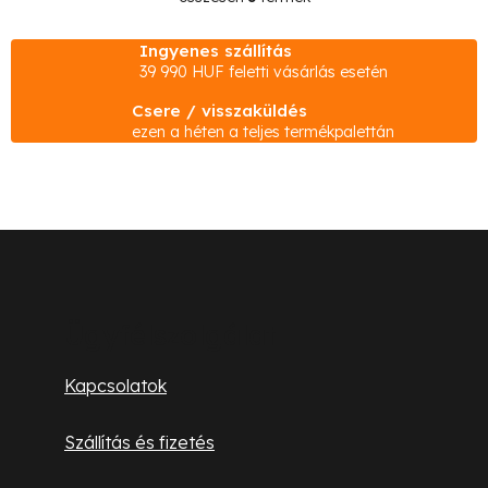
L
i
Ingyenes szállítás
s
39 990 HUF feletti vásárlás esetén
t
Csere / visszaküldés
a
ezen a héten a teljes termékpalettán
i
r
á
n
L
y
á
í
b
t
Ügyfélszolgálat
á
l
Kapcsolatok
s
é
e
Szállítás és fizetés
l
c
e