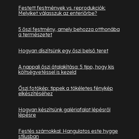
Festett festmények vs. reprodukciók:
Melyiket válasszuk az enteriőrbe?
5 őszi festmény, amely behozza otthonába
a természetet
Hogyan díszítsünk egy őszi belső teret
A nappali őszi átalakítása: 5 tipp, hogy kis
költségvetéssel is kezeld
Őszi fotókép: tippek a tökéletes fénykép
elkészítéséhez
Hogyan készítsünk galériafalat lépésről
lépésre
Festés számokkal: Hangulatos este hygge
stílusban