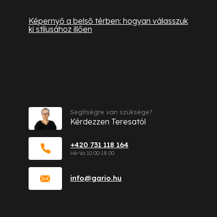
Képernyő a belső térben: hogyan válasszuk
ki stílusához illően
Kapcsolat
Segítségre van szüksége?
Kérdezzen Teresatól
+420 731 118 164
info
@
gario.hu