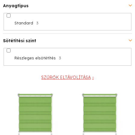
Anyagtípus
Standard
3
Sötétítési szint
Részleges elsötétítés
3
SZŰRŐK ELTÁVOLÍTÁSA
T
e
r
m