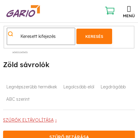
Ugrás
a
fő
KOSÁR
tartalomhoz
KERESÉS
Sávrolók
Zöld sávrolók
T
Legnépszerűbb termékek
Legolcsóbb elöl
Legdrágább
e
ABC szerint
r
m
SZŰRŐK ELTÁVOLÍTÁSA
é
SZŰRŐ BEZÁRÁSA