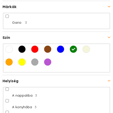
Márkák
Gario
3
Szín
Helyiség
A nappaliba
3
A konyhába
3