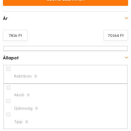
k
e
Ár
k
r
7816
Ft
70164
Ft
e
Állapot
n
d
Raktáron
0
e
z
Akció
0
é
Újdonság
0
s
Tipp
0
e