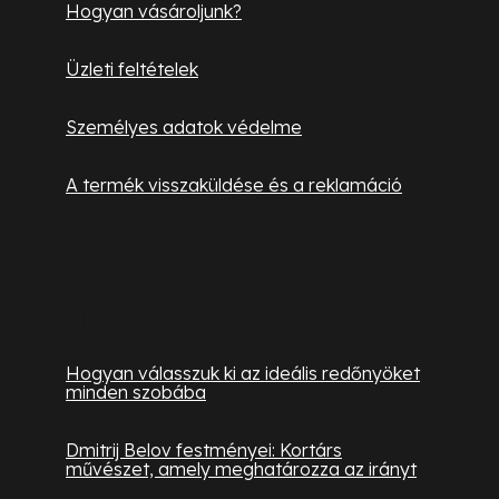
Hogyan vásároljunk?
m
e
Üzleti feltételek
i
Személyes adatok védelme
A termék visszaküldése és a reklamáció
Hasznos információk
Hogyan válasszuk ki az ideális redőnyöket
minden szobába
Dmitrij Belov festményei: Kortárs
művészet, amely meghatározza az irányt