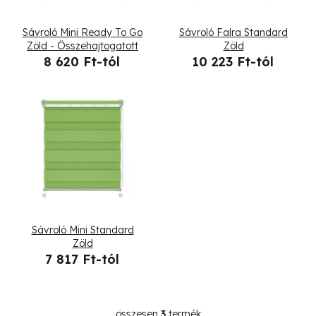
é
Sávroló Mini Ready To Go
Sávroló Falra Standard
k
Zöld - Összehajtogatott
Zöld
8 620 Ft-tól
10 223 Ft-tól
e
k
l
i
s
t
Sávroló Mini Standard
á
Zöld
7 817 Ft-tól
j
a
összesen
3
termék