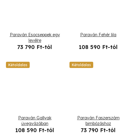
Paraván Esocseppek egy
Paraván Fehér lila
levélre
73 790 Ft-tól
108 590 Ft-tól
Kétoldalas
Kétoldalas
Paraván Gallyak
Paraván Faszerszám
üvegvázában
bimbózáshoz
108 590 Ft-tól
73 790 Ft-tól