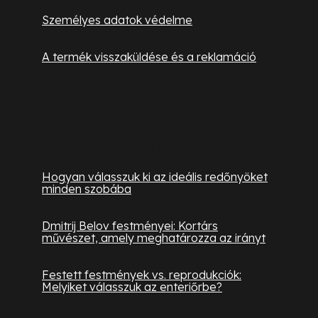
Személyes adatok védelme
A termék visszaküldése és a reklamáció
Hasznos információk
Hogyan válasszuk ki az ideális redőnyöket
minden szobába
Dmitrij Belov festményei: Kortárs
művészet, amely meghatározza az irányt
Festett festmények vs. reprodukciók:
Melyiket válasszuk az enteriőrbe?