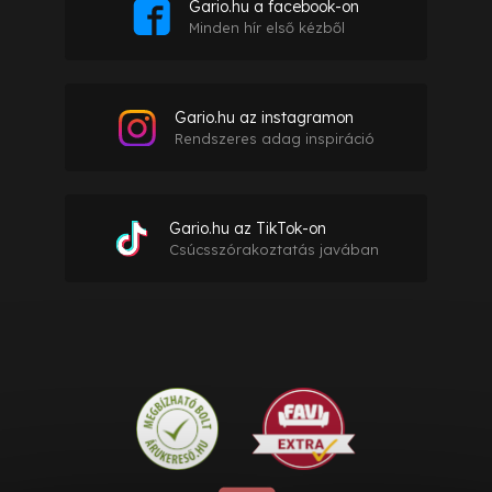
Gario.hu a facebook-on
Minden hír első kézből
Gario.hu az instagramon
Rendszeres adag inspiráció
Gario.hu az TikTok-on
Csúcsszórakoztatás javában