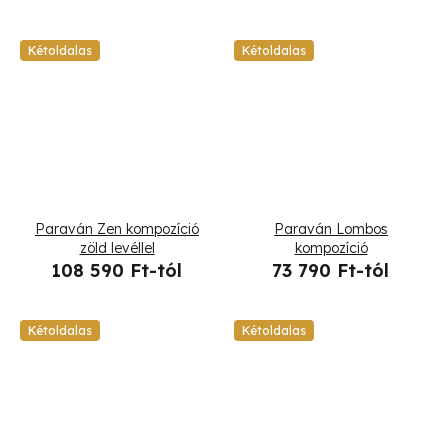
Kétoldalas
Kétoldalas
Paraván Zen kompozíció
Paraván Lombos
zöld levéllel
kompozíció
108 590 Ft-tól
73 790 Ft-tól
Kétoldalas
Kétoldalas