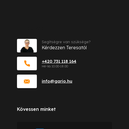
Kapcsolat
Segítségre van szüksége?
Kérdezzen Teresatól
+420 731 118 164
info
@
gario.hu
Kövessen minket