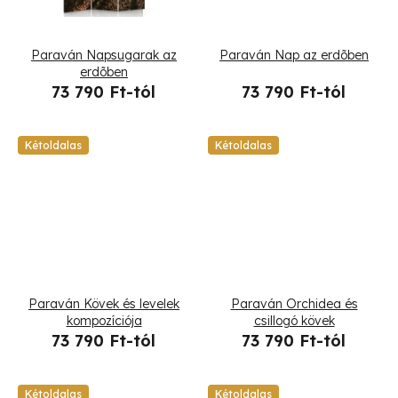
s
t
Paraván Napsugarak az
Paraván Nap az erdõben
á
erdõben
73 790 Ft-tól
73 790 Ft-tól
j
a
Kétoldalas
Kétoldalas
Paraván Kövek és levelek
Paraván Orchidea és
kompozíciója
csillogó kövek
73 790 Ft-tól
73 790 Ft-tól
Kétoldalas
Kétoldalas