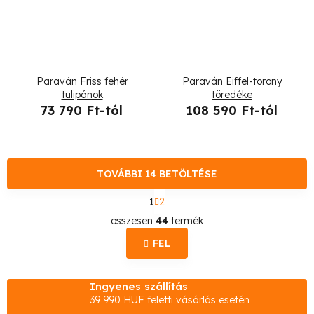
Paraván Friss fehér
Paraván Eiffel-torony
tulipánok
töredéke
73 790 Ft-tól
108 590 Ft-tól
TOVÁBBI 14 BETÖLTÉSE
L
1
2
a
L
p
összesen
44
termék
o
i
z
FEL
s
á
s
t
Ingyenes szállítás
a
39 990 HUF feletti vásárlás esetén
i