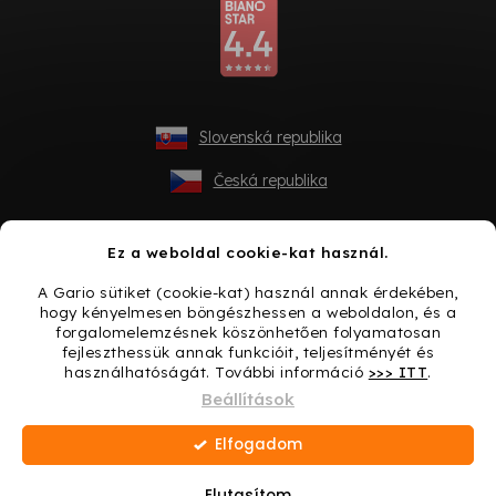
Slovenská republika
Česká republika
Ez a weboldal cookie-kat használ.
A Gario sütiket (cookie-kat) használ annak érdekében,
hogy kényelmesen böngészhessen a weboldalon, és a
forgalomelemzésnek köszönhetően folyamatosan
fejleszthessük annak funkcióit, teljesítményét és
használhatóságát. További információ
>>> ITT
.
Shoptet készítette
Beállítások
Elfogadom
Copyright 2026
Gario.hu
. Minden jog fenntartva.
Süti
beállítások szerkesztése
Elutasítom