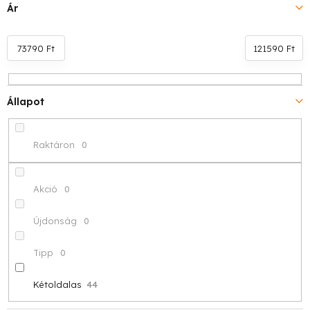
e
Ár
k
r
73790
Ft
121590
Ft
e
Állapot
n
d
Raktáron
0
e
z
Akció
0
é
Újdonság
0
s
Tipp
0
e
Kétoldalas
44