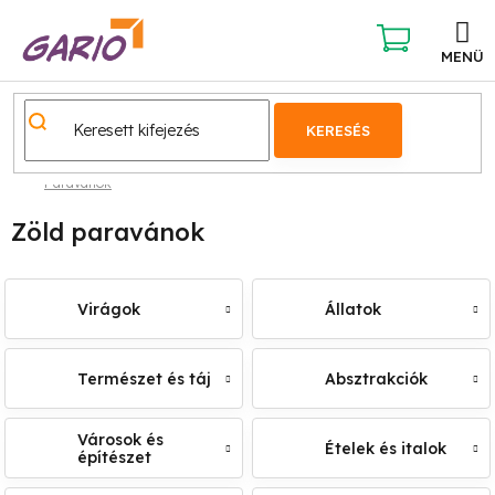
Ugrás
a
fő
KOSÁR
tartalomhoz
KERESÉS
Paravánok
Zöld paravánok
Virágok
Állatok
Természet és táj
Absztrakciók
Városok és
Ételek és italok
építészet