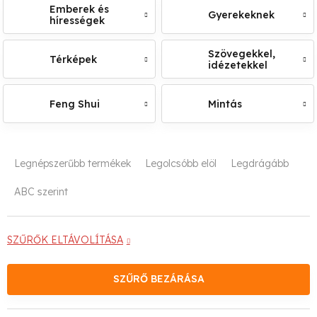
Emberek és
Gyerekeknek
hírességek
Szövegekkel,
Térképek
idézetekkel
Feng Shui
Mintás
T
Legnépszerűbb termékek
Legolcsóbb elöl
Legdrágább
e
ABC szerint
r
m
SZŰRŐK ELTÁVOLÍTÁSA
é
SZŰRŐ BEZÁRÁSA
k