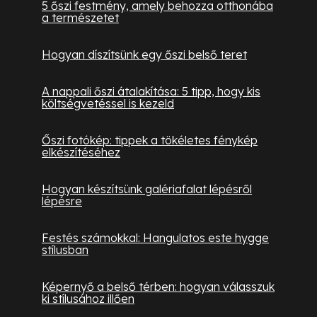
5 őszi festmény, amely behozza otthonába
a természetet
Hogyan díszítsünk egy őszi belső teret
A nappali őszi átalakítása: 5 tipp, hogy kis
költségvetéssel is kezeld
Őszi fotókép: tippek a tökéletes fénykép
elkészítéséhez
Hogyan készítsünk galériafalat lépésről
lépésre
Festés számokkal: Hangulatos este hygge
stílusban
Képernyő a belső térben: hogyan válasszuk
ki stílusához illően