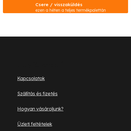
Csere / visszaküldés
r
ezen a héten a teljes termékpalettán
á
n
y
í
L
t
á
á
s
b
Ügyfélszolgálat
e
l
l
Kapcsolatok
e
é
m
Szállítás és fizetés
c
e
i
Hogyan vásároljunk?
Üzleti feltételek