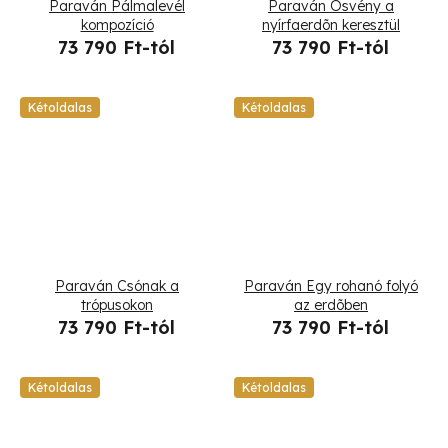
Paraván Pálmalevél
Paraván Ösvény a
kompozíció
nyírfaerdõn keresztül
73 790 Ft-tól
73 790 Ft-tól
Kétoldalas
Kétoldalas
Paraván Csónak a
Paraván Egy rohanó folyó
trópusokon
az erdõben
73 790 Ft-tól
73 790 Ft-tól
Kétoldalas
Kétoldalas