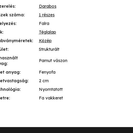
zerelés
:
Darabos
szek száma
:
1 részes
elyezés
:
Falra
k
:
Téglalap
abványméretek
:
Közép
ület
:
Strukturált
használt
Pamut vászon
yag
:
ret anyag
:
Fenyofa
retvastagság
:
2 cm
chnológia
:
Nyomtatott
etre
:
Fa vakkeret