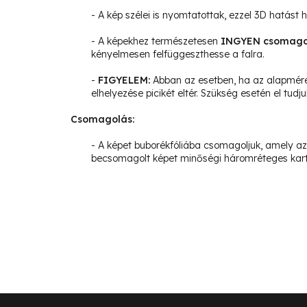
- A kép szélei is nyomtatottak, ezzel 3D hatást 
- A képekhez természetesen
INGYEN csomagol
kényelmesen felfüggeszthesse a falra.
-
FIGYELEM:
Abban az esetben, ha az alapméret
elhelyezése picikét eltér. Szükség esetén el tud
Csomagolás:
- A képet buborékfóliába csomagoljuk, amely az 
becsomagolt képet minőségi háromréteges karto
L