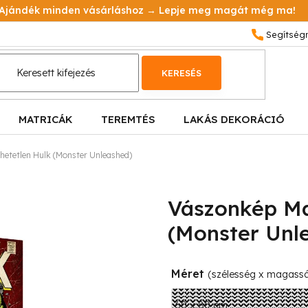
Ajándék minden vásárláshoz → Lepje meg magát még ma!
KERESÉS
MATRICÁK
TEREMTÉS
LAKÁS DEKORÁCIÓ
hetetlen Hulk (Monster Unleashed)
Vászonkép Ma
(Monster Unl
Méret
(szélesség x magass