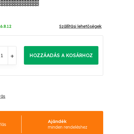
6.8.12
Szállítási lehetőségek
HOZZÁADÁS A KOSÁRHOZ
tás
Ajándék
rlás
minden rendeléshez