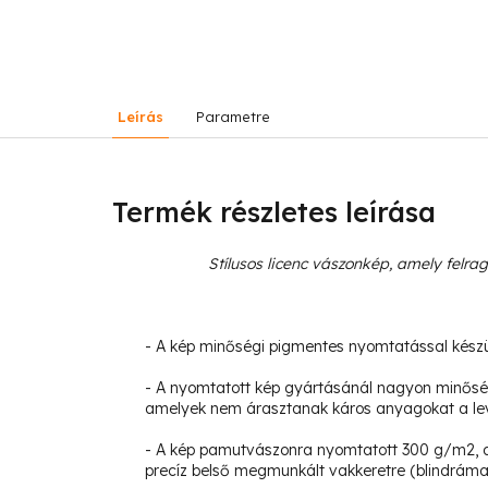
Leírás
Parametre
Termék részletes leírása
Stílusos licenc vászonkép, amely felra
- A kép minőségi pigmentes nyomtatással készült,
- A nyomtatott kép gyártásánál nagyon minőség
amelyek nem árasztanak káros anyagokat a le
- A kép pamutvászonra nyomtatott 300 g/m2, ame
precíz belső megmunkált vakkeretre (blindráma