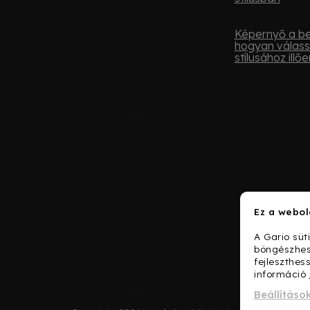
Képernyő a be
hogyan válass
stílusához illőe
Ez a webol
A Gario süt
böngészhes
fejleszthes
információ
Beállításo