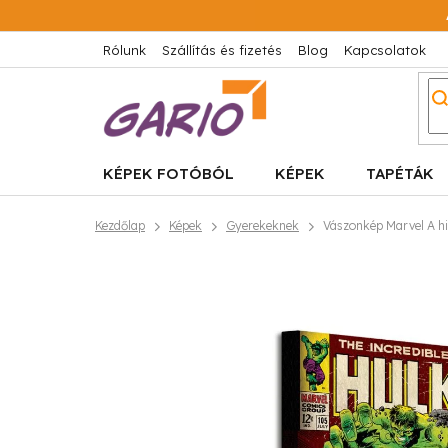
Ugrás
a
fő
Rólunk
Szállítás és fizetés
Blog
Kapcsolatok
tartalomhoz
KÉPEK FOTÓBÓL
KÉPEK
TAPÉTÁK
Kezdőlap
Képek
Gyerekeknek
Vászonkép Marvel A hi