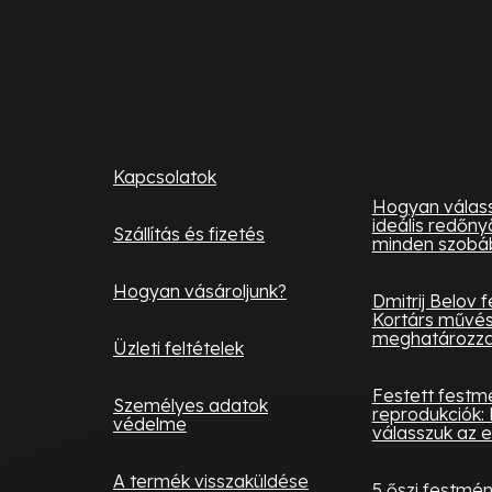
á
b
l
Ügyfélszolgálat
Hasznos
informá
é
Kapcsolatok
c
Hogyan válass
ideális redőny
Szállítás és fizetés
minden szobá
Hogyan vásároljunk?
Dmitrij Belov 
Kortárs művés
meghatározza 
Üzleti feltételek
Festett festm
Személyes adatok
reprodukciók: 
védelme
válasszuk az e
A termék visszaküldése
5 őszi festmé