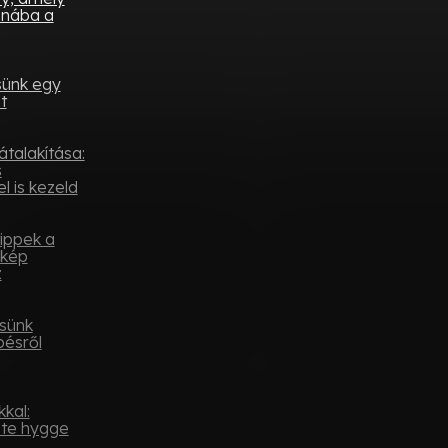
onába a
sünk egy
t
átalakítása:
s
l is kezeld
tippek a
ykép
z
sünk
pésről
kal:
ste hygge