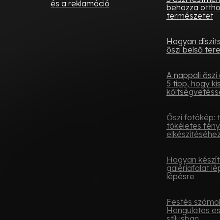
és a reklamáció
behozza otth
természetet
Hogyan díszít
őszi belső tere
A nappali őszi 
5 tipp, hogy ki
költségvetésse
Őszi fotókép: 
tökéletes fén
elkészítéséhe
Hogyan készít
galériafalat lé
lépésre
Festés számok
Hangulatos e
stílusban