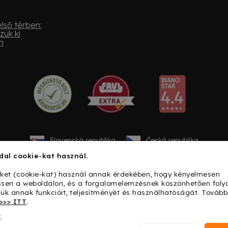
lső térben:
zuk ki
n
Slovenská republika
Česká republika
dal cookie-kat használ.
iket (cookie-kat) használ annak érdekében, hogy kényelmesen
sen a weboldalon, és a forgalomelemzésnek köszönhetően fol
sük annak funkcióit, teljesítményét és használhatóságát. Tovább
>>> ITT
.
k