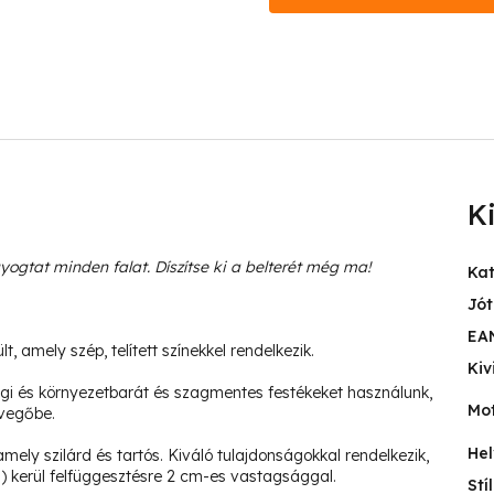
K
gyogtat minden falat. Díszítse ki a belterét még ma
!
Ka
Jót
EA
 amely szép, telített színekkel rendelkezik.
Kiv
i és környezetbarát és szagmentes festékeket használunk,
Mo
vegőbe.
Hel
ly szilárd és tartós. Kiváló tulajdonságokkal rendelkezik,
) kerül felfüggesztésre 2 cm-es vastagsággal.
Stí