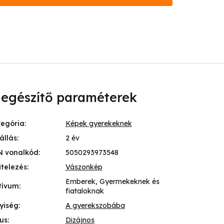
iegészítő paraméterek
tegória
:
Képek gyerekeknek
állás
:
2 év
N vonalkód
:
5050293973548
itelezés
:
Vászonkép
Emberek, Gyermekeknek és
tívum
:
fiataloknak
yiség
:
A gyerekszobába
lus
:
Dizájnos