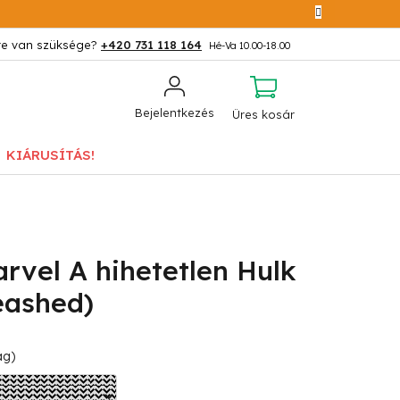
+420 731 118 164
KOSÁR
Bejelentkezés
Üres kosár
KIÁRUSÍTÁS!
rvel A hihetetlen Hulk
eashed)
ág)