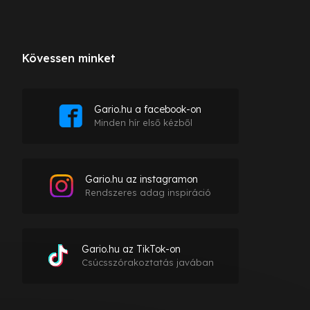
Kövessen minket
Gario.hu a facebook-on
Minden hír első kézből
Gario.hu az instagramon
Rendszeres adag inspiráció
Gario.hu az TikTok-on
Csúcsszórakoztatás javában