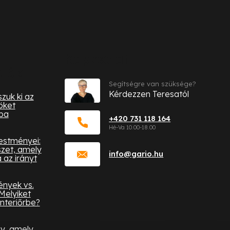
Kapcsolat
ciók
Segítségre van szüksége?
Kérdezzen Teresatól
zuk ki az
öket
ba
+420 731 118 164
festményei:
zet, amely
info
@
gario.hu
az irányt
ények vs.
Melyiket
nteriőrbe?
ny, amely