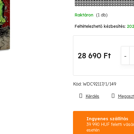
Raktáron
(1 db)
202
28 690 Ft
Egységár:
Kód:
WDC92117/1/149
Kérdés
Megosz
Ingyenes szállítás
39 990 HUF feletti vásá
esetén