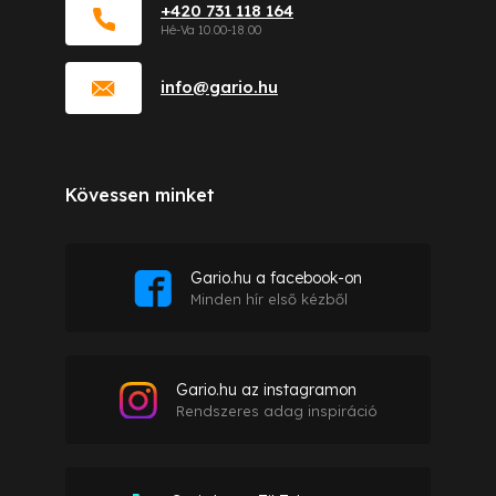
+420 731 118 164
info
@
gario.hu
Kövessen minket
Gario.hu a facebook-on
Minden hír első kézből
Gario.hu az instagramon
Rendszeres adag inspiráció