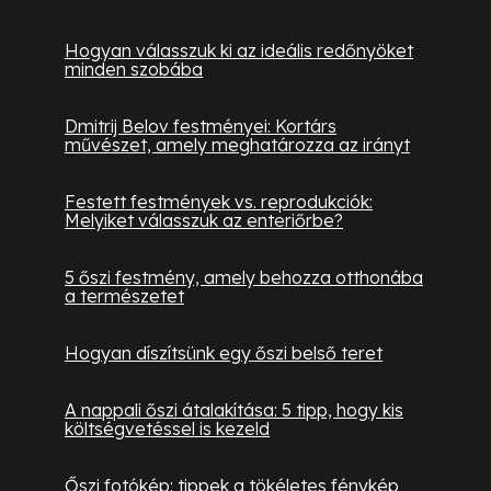
Hogyan válasszuk ki az ideális redőnyöket
minden szobába
Dmitrij Belov festményei: Kortárs
művészet, amely meghatározza az irányt
Festett festmények vs. reprodukciók:
Melyiket válasszuk az enteriőrbe?
5 őszi festmény, amely behozza otthonába
a természetet
Hogyan díszítsünk egy őszi belső teret
A nappali őszi átalakítása: 5 tipp, hogy kis
költségvetéssel is kezeld
Őszi fotókép: tippek a tökéletes fénykép