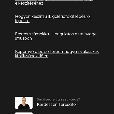
elkészítéséhez
Hogyan készítsünk galériafalat lépésről
lépésre
Festés számokkal: Hangulatos este hygge
stílusban
Képernyő a belső térben: hogyan válasszuk
ki stílusához illően
Kapcsolat
Segítségre van szüksége?
Kérdezzen Teresatól