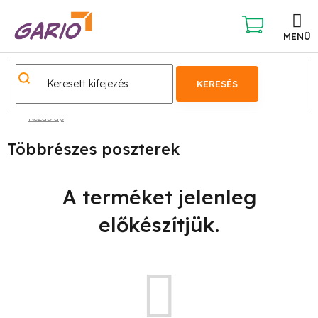
Ugrás
a
fő
KOSÁR
tartalomhoz
KERESÉS
Kezdőlap
Többrészes poszterek
A terméket jelenleg
előkészítjük.