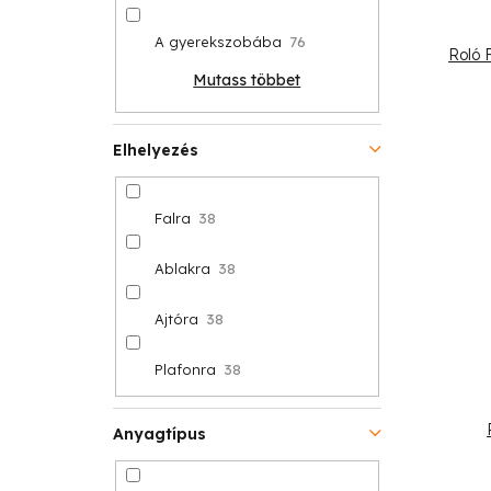
A gyerekszobába
76
Roló 
Mutass többet
Elhelyezés
Falra
38
Ablakra
38
Ajtóra
38
Plafonra
38
Anyagtípus