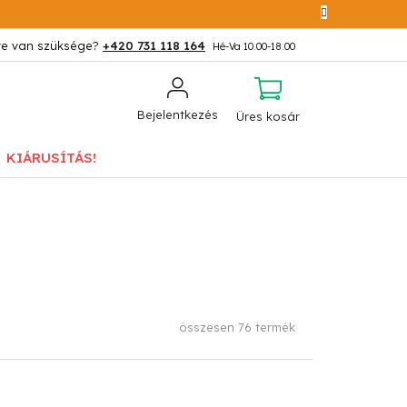
+420 731 118 164
KOSÁR
Bejelentkezés
Üres kosár
KIÁRUSÍTÁS!
összesen
76
termék