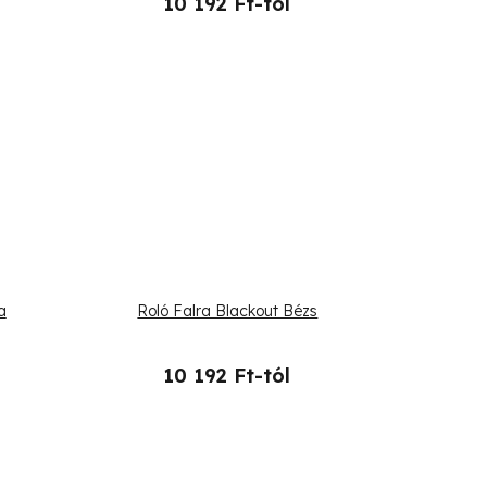
10 192 Ft-tól
a
Roló Falra Blackout Bézs
10 192 Ft-tól