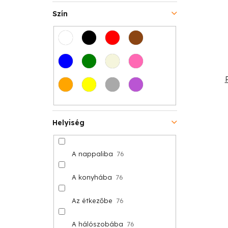
t
s
Szín
á
e
j
a
Helyiség
A nappaliba
76
A konyhába
76
Az étkezőbe
76
A hálószobába
76