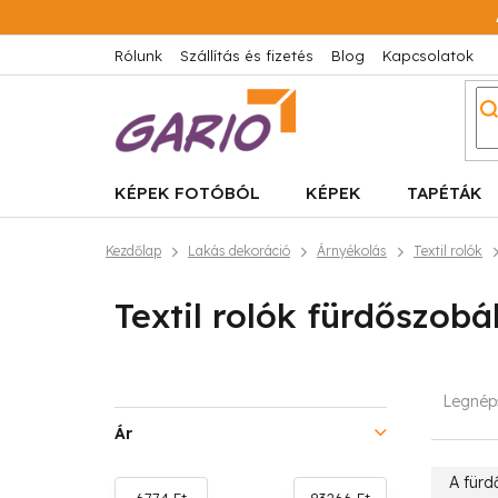
Ugrás
a
fő
Rólunk
Szállítás és fizetés
Blog
Kapcsolatok
tartalomhoz
KÉPEK FOTÓBÓL
KÉPEK
TAPÉTÁK
Kezdőlap
Lakás dekoráció
Árnyékolás
Textil rolók
Textil rolók fürdőszob
O
T
Legnép
l
e
Ár
d
r
A für
6774
Ft
83266
Ft