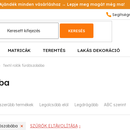
Ajándék minden vásárláshoz → Lepje meg magát még ma!
KERESÉS
MATRICÁK
TEREMTÉS
LAKÁS DEKORÁCIÓ
Textil rolók fürdőszobába
ába
szerűbb termékek
Legolcsóbb elöl
Legdrágább
ABC szerint
dőszobába
SZŰRŐK ELTÁVOLÍTÁSA