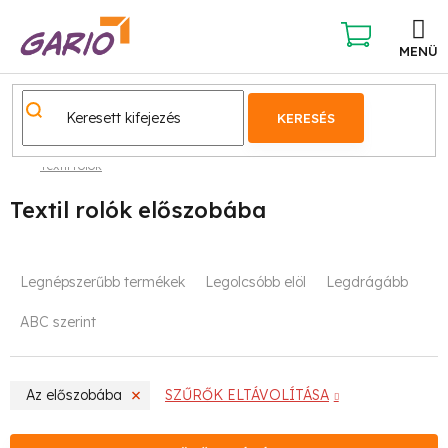
Ugrás
a
fő
KOSÁR
tartalomhoz
KERESÉS
Textil rolók
Textil rolók előszobába
T
Legnépszerűbb termékek
Legolcsóbb elöl
Legdrágább
e
ABC szerint
r
m
Az előszobába
SZŰRŐK ELTÁVOLÍTÁSA
é