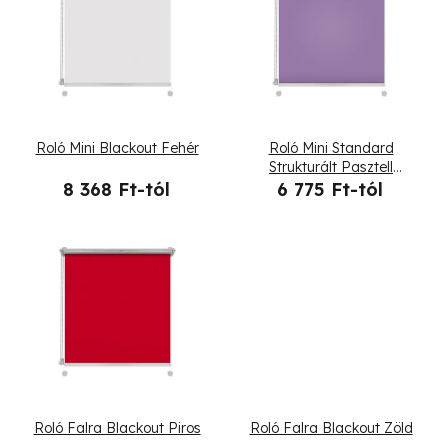
e
r
m
é
Roló Mini Blackout Fehér
Roló Mini Standard
k
Strukturált Pasztell
ametiszt
8 368 Ft-tól
6 775 Ft-tól
e
k
l
i
s
t
Roló Falra Blackout Piros
Roló Falra Blackout Zöld
á