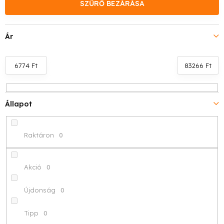
k
SZŰRŐ BEZÁRÁSA
e
Ár
k
r
6774
Ft
83266
Ft
e
n
Állapot
d
Raktáron
0
e
z
Akció
0
é
Újdonság
0
s
Tipp
0
e