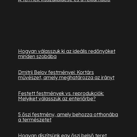
Hasznos információk
Hogyan válasszuk ki az ideális redőnyöket
minden szobába
Dmitrij Belov festményei: Kortárs
művészet, amely meghatározza az irányt
Festett festmények vs. reprodukciók:
Melyiket válasszuk az enteriőrbe?
5 őszi festmény, amely behozza otthonába
a természetet
Hogyan díszítsünk egy őszi belső teret