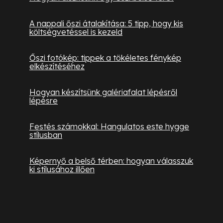
A nappali őszi átalakítása: 5 tipp, hogy kis
költségvetéssel is kezeld
Őszi fotókép: tippek a tökéletes fénykép
elkészítéséhez
Hogyan készítsünk galériafalat lépésről
lépésre
Festés számokkal: Hangulatos este hygge
stílusban
Képernyő a belső térben: hogyan válasszuk
ki stílusához illően