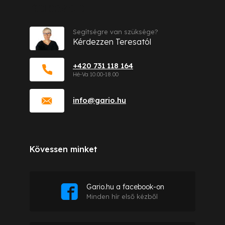
Kapcsolat
Segítségre van szüksége?
Kérdezzen Teresatól
+420 731 118 164
info
@
gario.hu
Kövessen minket
Gario.hu a facebook-on
Minden hír első kézből