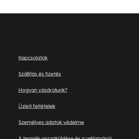
y
í
L
t
á
á
s
b
Ügyfélszolgálat
e
l
l
Kapcsolatok
e
é
m
Szállítás és fizetés
c
e
i
Hogyan vásároljunk?
Üzleti feltételek
Személyes adatok védelme
A termék visszaküldése és a reklamáció