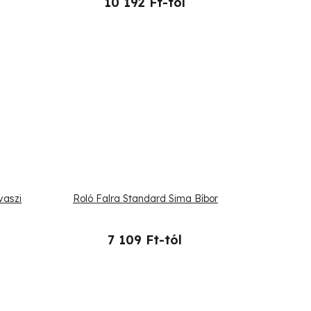
10 192 Ft-tól
vaszi
Roló Falra Standard Sima Bíbor
7 109 Ft-tól