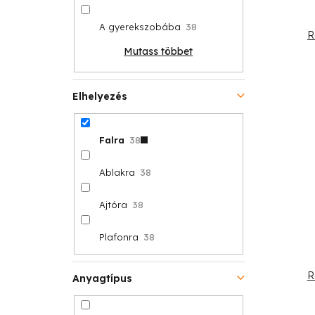
A gyerekszobába
38
R
Mutass többet
Elhelyezés
Falra
38
Ablakra
38
Ajtóra
38
Plafonra
38
R
Anyagtípus