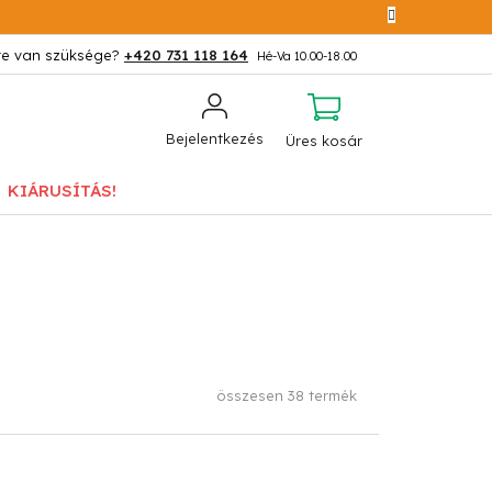
+420 731 118 164
KOSÁR
Bejelentkezés
Üres kosár
KIÁRUSÍTÁS!
összesen
38
termék