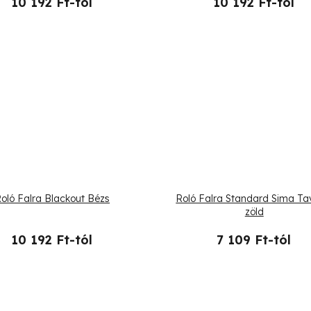
10 192 Ft-tól
10 192 Ft-tól
oló Falra Blackout Bézs
Roló Falra Standard Sima Ta
zöld
10 192 Ft-tól
7 109 Ft-tól