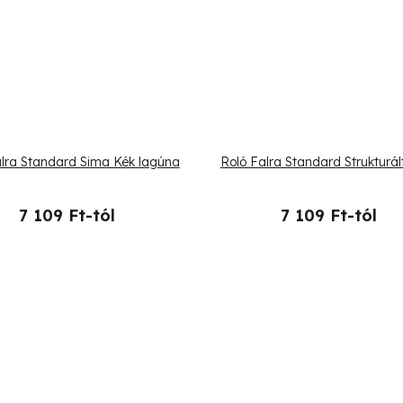
alra Standard Sima Kék lagúna
Roló Falra Standard Strukturál
7 109 Ft-tól
7 109 Ft-tól