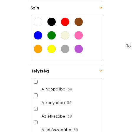
t
s
Szín
á
e
j
a
Rol
Helyiség
A nappaliba
38
A konyhába
38
Az étkezőbe
38
A hálószobába
38