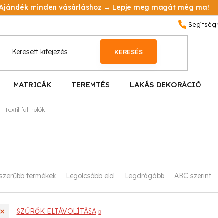
Ajándék minden vásárláshoz → Lepje meg magát még ma!
KERESÉS
MATRICÁK
TEREMTÉS
LAKÁS DEKORÁCIÓ
Textil fali rolók
szerűbb termékek
Legolcsóbb elöl
Legdrágább
ABC szerint
SZŰRŐK ELTÁVOLÍTÁSA