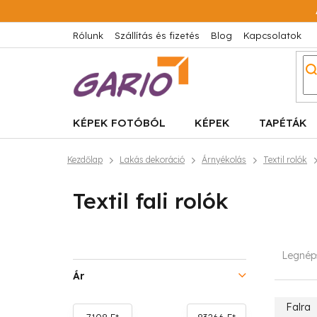
Ugrás
a
fő
Rólunk
Szállítás és fizetés
Blog
Kapcsolatok
tartalomhoz
KÉPEK FOTÓBÓL
KÉPEK
TAPÉTÁK
Kezdőlap
Lakás dekoráció
Árnyékolás
Textil rolók
Textil fali rolók
O
T
Legnép
l
e
Ár
d
r
Falra
7108
Ft
83266
Ft