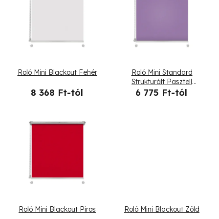
e
r
m
é
Roló Mini Blackout Fehér
Roló Mini Standard
k
Strukturált Pasztell
ametiszt
8 368 Ft-tól
6 775 Ft-tól
e
k
l
i
s
t
Roló Mini Blackout Piros
Roló Mini Blackout Zöld
á