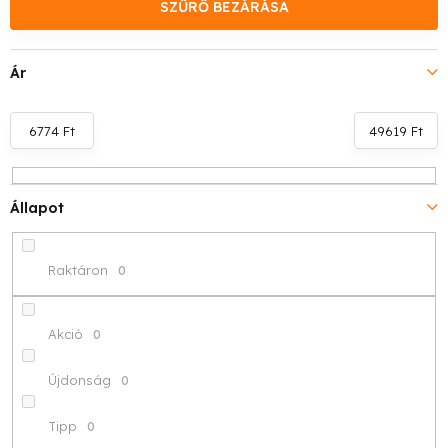
k
SZŰRŐ BEZÁRÁSA
e
Ár
k
r
6774
Ft
49619
Ft
e
n
Állapot
d
Raktáron
0
e
z
Akció
0
é
Újdonság
0
s
Tipp
0
e