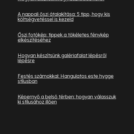
A nappali őszi átalakítása: 5 tipp, hogy kis
költségvetéssel is kezeld
Őszi fotókép: tippek a tökéletes fénykép
elkészítéséhez
Hogyan készítsünk galériafalat lépésről
lépésre
Festés számokkal: Hangulatos este hygge
stílusban
Képernyő a belső térben: hogyan válasszuk
ki stílusához illően