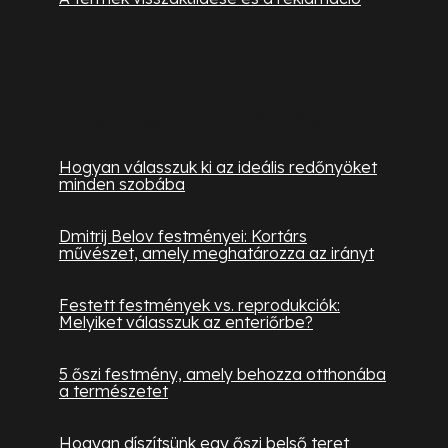
Hasznos információk
Hogyan válasszuk ki az ideális redőnyöket
minden szobába
Dmitrij Belov festményei: Kortárs
művészet, amely meghatározza az irányt
Festett festmények vs. reprodukciók:
Melyiket válasszuk az enteriőrbe?
5 őszi festmény, amely behozza otthonába
a természetet
Hogyan díszítsünk egy őszi belső teret