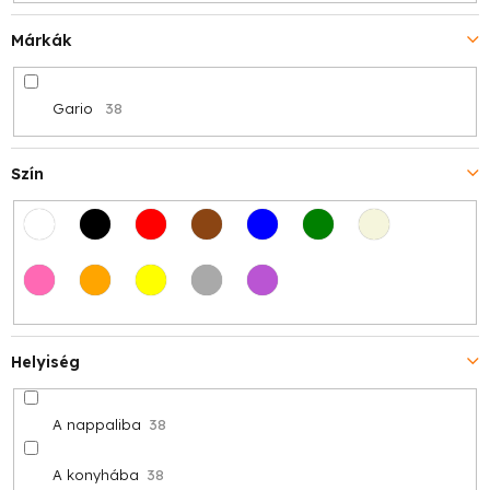
Márkák
Gario
38
Szín
Helyiség
A nappaliba
38
A konyhába
38