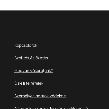
y
í
L
t
á
á
s
b
Ügyfélszolgálat
e
l
l
Kapcsolatok
e
é
m
Szállítás és fizetés
c
e
i
Hogyan vásároljunk?
Üzleti feltételek
Személyes adatok védelme
A termék visszaküldése és a reklamáció