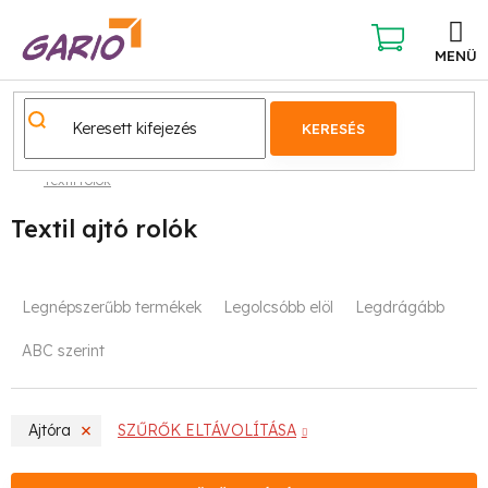
Ugrás
a
fő
KOSÁR
tartalomhoz
KERESÉS
Textil rolók
Textil ajtó rolók
T
Legnépszerűbb termékek
Legolcsóbb elöl
Legdrágább
e
ABC szerint
r
m
Ajtóra
SZŰRŐK ELTÁVOLÍTÁSA
é