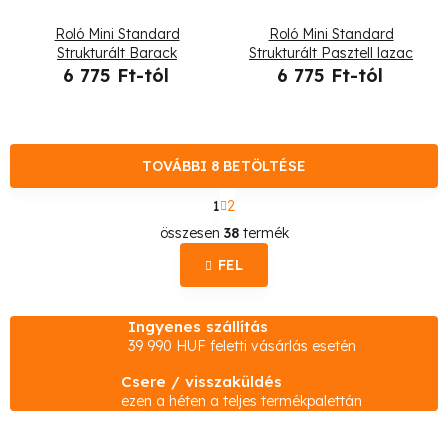
Roló Mini Standard
Roló Mini Standard
Strukturált Barack
Strukturált Pasztell lazac
6 775 Ft-tól
6 775 Ft-tól
TOVÁBBI 8 BETÖLTÉSE
L
1
2
a
L
p
összesen
38
termék
o
i
z
FEL
s
á
s
t
Ingyenes szállítás
a
39 990 HUF feletti vásárlás esetén
i
Csere / visszaküldés
r
ezen a héten a teljes termékpalettán
á
n