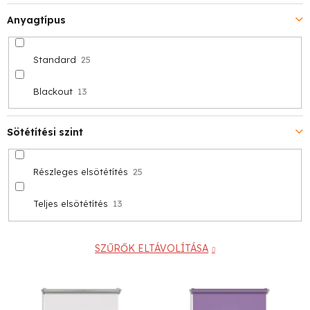
Anyagtípus
Standard
25
Blackout
13
Sötétítési szint
Részleges elsötétítés
25
Teljes elsötétítés
13
SZŰRŐK ELTÁVOLÍTÁSA
T