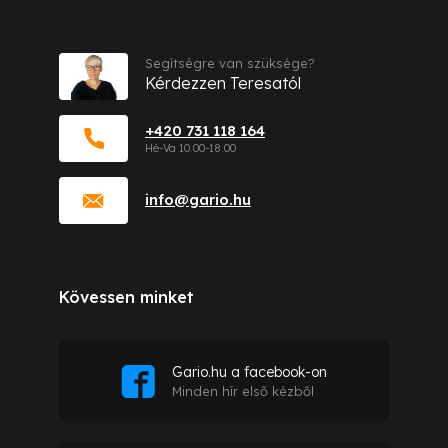
Kapcsolat
Segítségre van szüksége?
Kérdezzen Teresatól
+420 731 118 164
info
@
gario.hu
Kövessen minket
Gario.hu a facebook-on
Minden hír első kézből