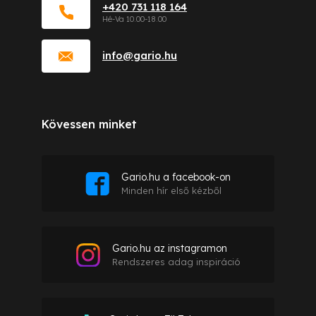
+420 731 118 164
info
@
gario.hu
Kövessen minket
Gario.hu a facebook-on
Minden hír első kézből
Gario.hu az instagramon
Rendszeres adag inspiráció