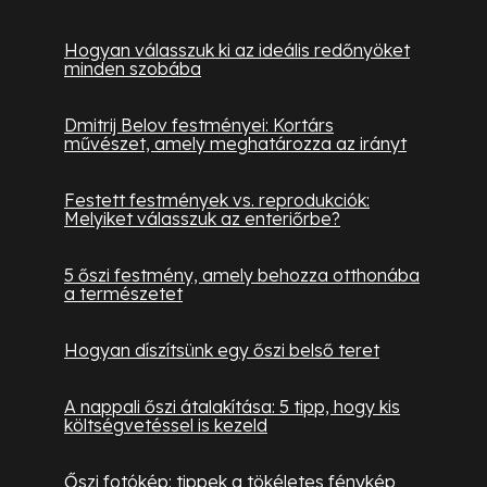
Hogyan válasszuk ki az ideális redőnyöket
minden szobába
Dmitrij Belov festményei: Kortárs
művészet, amely meghatározza az irányt
Festett festmények vs. reprodukciók:
Melyiket válasszuk az enteriőrbe?
5 őszi festmény, amely behozza otthonába
a természetet
Hogyan díszítsünk egy őszi belső teret
A nappali őszi átalakítása: 5 tipp, hogy kis
költségvetéssel is kezeld
Őszi fotókép: tippek a tökéletes fénykép