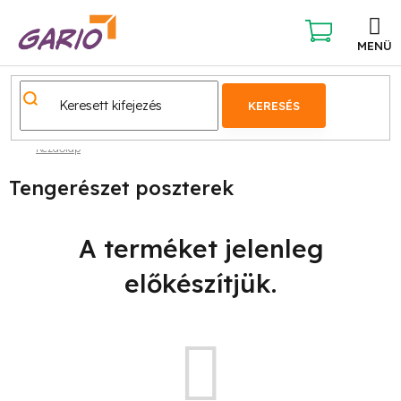
Ugrás
a
fő
KOSÁR
tartalomhoz
KERESÉS
Kezdőlap
Tengerészet poszterek
A terméket jelenleg
előkészítjük.