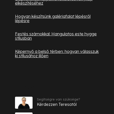
elkészítéséhez
Hogyan készítsünk galériafalat lépésről
lépésre
Festés számokkal: Hangulatos este hygge
stílusban
Képernyő a belső térben: hogyan válasszuk
ki stílusához illően
Kapcsolat
Segítségre van szüksége?
Kérdezzen Teresatól