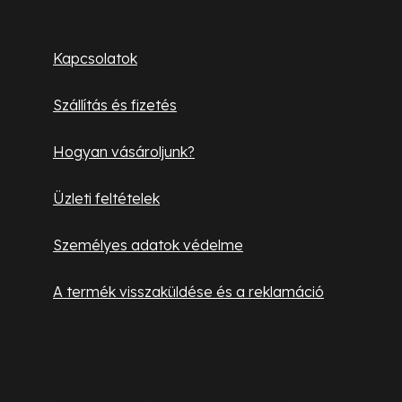
b
Ügyfélszolgálat
l
Kapcsolatok
é
Szállítás és fizetés
c
Hogyan vásároljunk?
Üzleti feltételek
Személyes adatok védelme
A termék visszaküldése és a reklamáció
Hasznos információk