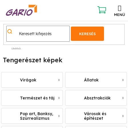
Ugrás
a
fő
KOSÁR
tartalomhoz
KERESÉS
Képek
Tengerészet képek
Virágok
Állatok
Természet és táj
Absztrakciók
Pop art, Banksy,
Városok és
Szürrealizmus
építészet