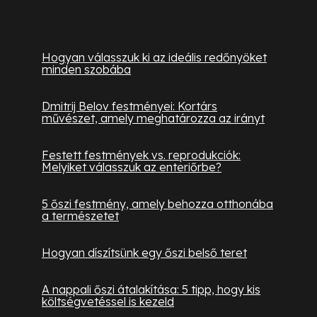
Hasznos információk
Hogyan válasszuk ki az ideális redőnyöket
minden szobába
Dmitrij Belov festményei: Kortárs
művészet, amely meghatározza az irányt
Festett festmények vs. reprodukciók:
Melyiket válasszuk az enteriőrbe?
5 őszi festmény, amely behozza otthonába
a természetet
Hogyan díszítsünk egy őszi belső teret
A nappali őszi átalakítása: 5 tipp, hogy kis
költségvetéssel is kezeld