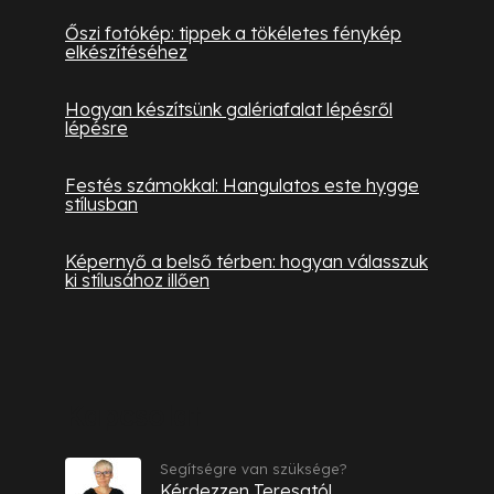
Őszi fotókép: tippek a tökéletes fénykép
elkészítéséhez
Hogyan készítsünk galériafalat lépésről
lépésre
Festés számokkal: Hangulatos este hygge
stílusban
Képernyő a belső térben: hogyan válasszuk
ki stílusához illően
Kapcsolat
Segítségre van szüksége?
Kérdezzen Teresatól