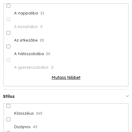
A nappaliba
21
A konyhába
0
Az étkezőbe
20
A hálószobába
20
A gyerekszobába
0
Mutass többet
Stílus
Klasszikus
265
Dizájnos
43