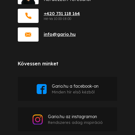
+420 731 118 164
info
@
gario.hu
Kövessen minket
Gario.hu a facebook-on
Minden hír első kézből
Gario.hu az instagramon
Rendszeres adag inspiráció