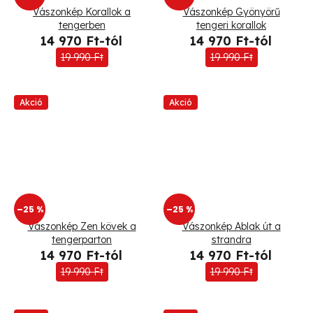
Vászonkép Korallok a
Vászonkép Gyönyörű
tengerben
tengeri korallok
14 970 Ft-tól
14 970 Ft-tól
19 990 Ft
19 990 Ft
Akció
Akció
–25 %
–25 %
Vászonkép Zen kövek a
Vászonkép Ablak út a
tengerparton
strandra
14 970 Ft-tól
14 970 Ft-tól
19 990 Ft
19 990 Ft