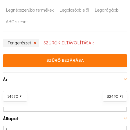
T
Legnépszerűbb termékek
Legolcsóbb elöl
Legdrágább
e
ABC szerint
r
m
Tengerészet
SZŰRŐK ELTÁVOLÍTÁSA
é
k
SZŰRŐ BEZÁRÁSA
e
Ár
k
r
14970
Ft
32490
Ft
e
n
Állapot