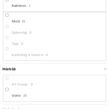
d
Raktáron
1
e
z
Akció
25
é
Újdonság
0
s
Tipp
0
e
Kizárólag a Gario-n
0
Márkák
Art Group
0
Gario
25