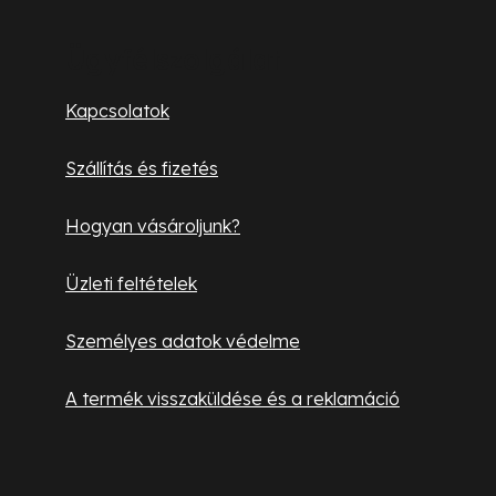
á
í
b
t
Ügyfélszolgálat
á
l
Kapcsolatok
s
é
e
Szállítás és fizetés
l
c
e
Hogyan vásároljunk?
m
e
Üzleti feltételek
i
Személyes adatok védelme
A termék visszaküldése és a reklamáció