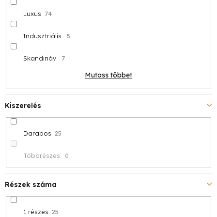
Luxus
74
Indusztriális
5
Skandináv
7
Mutass többet
Kiszerelés
Darabos
25
Többrészes
0
Részek száma
1 részes
25