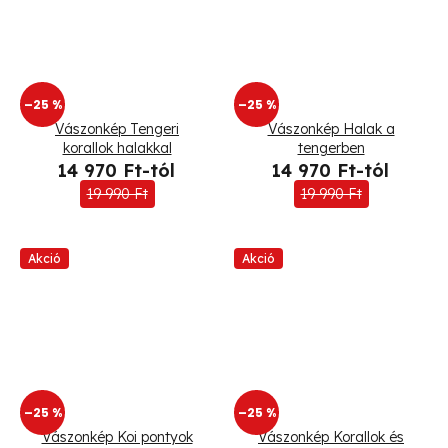
–25 %
–25 %
Vászonkép Tengeri
Vászonkép Halak a
korallok halakkal
tengerben
14 970 Ft-tól
14 970 Ft-tól
19 990 Ft
19 990 Ft
Akció
Akció
–25 %
–25 %
Vászonkép Koi pontyok
Vászonkép Korallok és