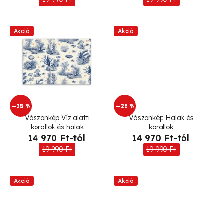
k
Akció
Akció
l
i
s
t
–25 %
–25 %
á
Vászonkép Víz alatti
Vászonkép Halak és
korallok és halak
korallok
j
14 970 Ft-tól
14 970 Ft-tól
a
19 990 Ft
19 990 Ft
Akció
Akció