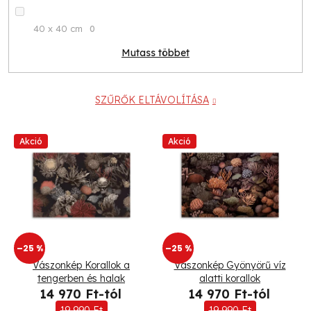
40 x 40 cm
0
Mutass többet
SZŰRŐK ELTÁVOLÍTÁSA
T
Akció
Akció
e
r
m
–25 %
–25 %
é
Vászonkép Korallok a
Vászonkép Gyönyörű víz
k
tengerben és halak
alatti korallok
14 970 Ft-tól
14 970 Ft-tól
e
19 990 Ft
19 990 Ft