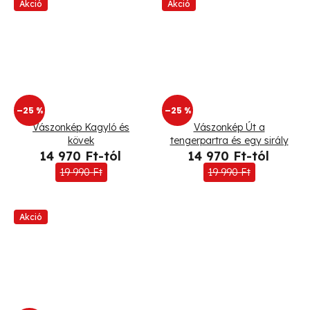
Akció
Akció
–25 %
–25 %
Vászonkép Kagyló és
Vászonkép Út a
kövek
tengerpartra és egy sirály
14 970 Ft-tól
14 970 Ft-tól
19 990 Ft
19 990 Ft
Akció