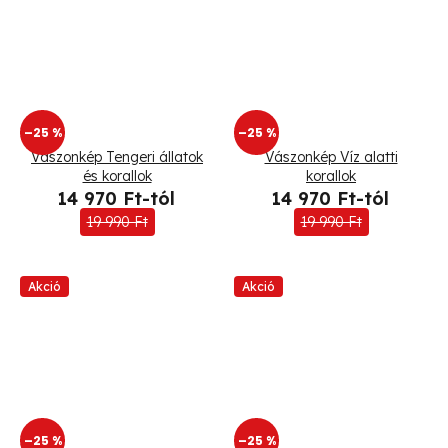
–25 %
–25 %
Vászonkép Tengeri állatok
Vászonkép Víz alatti
és korallok
korallok
14 970 Ft-tól
14 970 Ft-tól
19 990 Ft
19 990 Ft
Akció
Akció
–25 %
–25 %